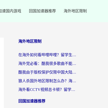
加速国内游戏
回国加速器推荐
海外地区限制
海外地区限制
在海外如何看哔哩哔哩？留学生亲测有效的回国加速指南
海外党必看：酷我很多歌曲不能听？一招解决优酷版权限制+B站地域问题！
酷我由于版权保护仅限中国大陆怎么办？海外党亲测有效的解锁指南
狼人杀国外地区限制怎么办？海外党亲测有效的全场景回国加速指南
海外看CCTV视频总卡顿？留学生亲测有效的回国加速器选择指南
回国加速器推荐