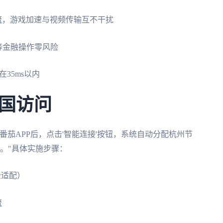
流量分流，游戏加速与视频传输互不干扰
宝等金融操作零风险
在35ms以内
国访问
茄APP后，点击'智能连接'按钮，系统自动分配杭州节
米。"具体实施步骤：
c全适配）
流