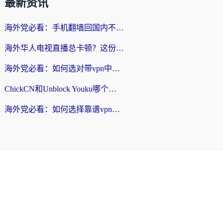
最新资讯
海外党必看：手机翻墙回国内不再难，一篇搞定无缝访问国内资源指南
海外华人电视直播总卡顿？这份回国加速器选择指南帮你无缝看国内资源
海外党必看：如何选对带vpn中国节点的加速器？无缝访问国内资源全攻略
ChickCN和Unblock Youku哪个好？海外党亲测4款热门回国加速器，附避坑指南
海外党必看：如何选择靠谱vpn加速器官网？轻松解决国内APP地区限制