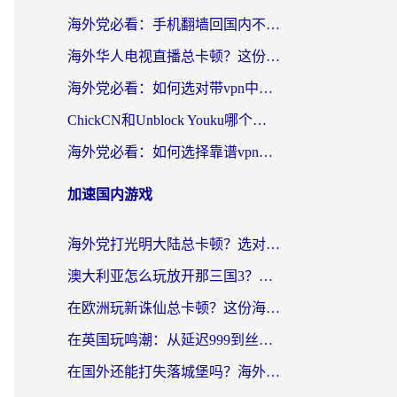
海外党必看：手机翻墙回国内不再难，一篇搞定无缝访问国内资源指南
海外华人电视直播总卡顿？这份回国加速器选择指南帮你无缝看国内资源
海外党必看：如何选对带vpn中国节点的加速器？无缝访问国内资源全攻略
ChickCN和Unblock Youku哪个好？海外党亲测4款热门回国加速器，附避坑指南
海外党必看：如何选择靠谱vpn加速器官网？轻松解决国内APP地区限制
加速国内游戏
海外党打光明大陆总卡顿？选对加速器才是关键！（附亲测好用的推荐）
澳大利亚怎么玩放开那三国3？海外党亲测有效的国服游戏加速指南
在欧洲玩新诛仙总卡顿？这份海外党专属加速器指南帮你解决延迟难题
在英国玩鸣潮：从延迟999到丝滑操作，我是怎么做到的？
在国外还能打失落城堡吗？海外玩家国服游戏加速终极指南（附北美玩online加速器下载技巧）