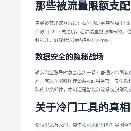
那些被流量限额支配
曾经被某加速器坑过：看半场球赛突然弹出"本
商限制P2P下载速度，看高清直播照样卡顿。稳
频秒开，游戏延迟始终控制在20ms内。
数据安全的隐秘战场
输入淘宝账号时总会心头一紧？普通VPN所
厢。有次在咖啡厅连公共WiFi用番茄，安全
队的中文邮件，才知道是智能分流系统识别到交
关于冷门工具的真相
论坛里总有人问：斧牛和洞见好用吗？实测斧