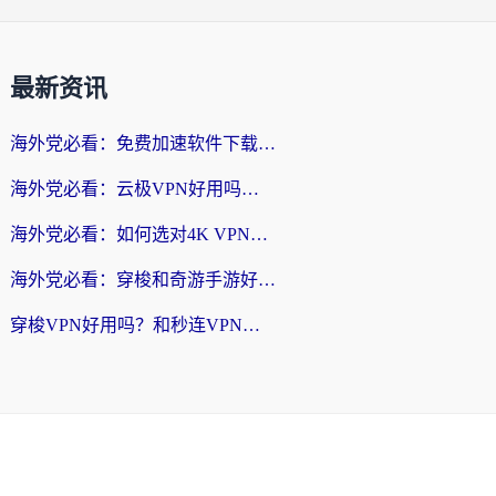
最新资讯
海外党必看：免费加速软件下载指南——无缝访问国内资源的正确打开方式
海外党必看：云极VPN好用吗？和旋风VPN对比哪个回国效果更好？附真实体验+选择攻略
海外党必看：如何选对4K VPN，无缝刷国内剧听网易云？
海外党必看：穿梭和奇游手游好用吗？3步选对回国加速器，流畅看CCTV5海外直播
穿梭VPN好用吗？和秒连VPN对比哪个回国效果更好？海外党亲测实用指南