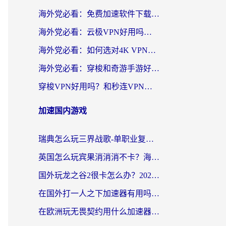
海外党必看：免费加速软件下载指南——无缝访问国内资源的正确打开方式
海外党必看：云极VPN好用吗？和旋风VPN对比哪个回国效果更好？附真实体验+选择攻略
海外党必看：如何选对4K VPN，无缝刷国内剧听网易云？
海外党必看：穿梭和奇游手游好用吗？3步选对回国加速器，流畅看CCTV5海外直播
穿梭VPN好用吗？和秒连VPN对比哪个回国效果更好？海外党亲测实用指南
加速国内游戏
瑞典怎么玩三界战歌-单职业复古传奇手游？海外党国服游戏加速终极指南
英国怎么玩宾果消消消不卡？海外党国服游戏加速终极攻略（附守望第九大陆解决办法）
国外玩龙之谷2很卡怎么办？2026海外党必看的国服游戏加速全攻略
在国外打一人之下加速器有用吗？海外党国服游戏畅玩全攻略
在欧洲玩无畏契约用什么加速器好？2026海外党亲测有效指南