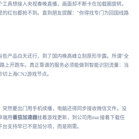
个工具想接入央视春晚直播，画面却不断卡在加载圈旋转。
里的红包都抢不到。直到朋友提醒："你得找专门为回国线路
有些产品白天还行，到了国内晚高峰立刻原形毕露。所谓"全
道路上开跑车。真正靠谱的服务必须能做到智能识别流量：当
切上海CN2游戏节点。
，突然要出门用手机续播，电脑还得同步接收微信文件。没
卓端用
番茄加速器
挂着游戏更新，到公司用mac接着下载任
平台支持早已不是加分项，而是刚需。