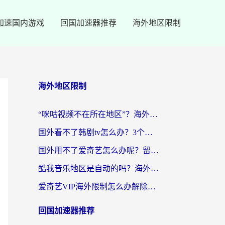
加速国内游戏
回国加速器推荐
海外地区限制
海外地区限制
“咪咕视频不在所在地区”？海外党追剧看片、炒股的救星来了！
国外看不了韩剧tv怎么办？3个实用技巧解决海外追剧难题（附书旗小说&社保查询攻略）
国外用不了爱奇艺怎么办呢？留学生亲测有效的回国加速方案
酷我音乐地区是自动的吗？海外党听国内音乐看视频的真实解决方案
爱奇艺VIP海外限制怎么办解除？海外党追剧看片的终极解决方案
回国加速器推荐