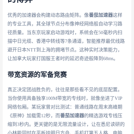
优秀的加速器会构建动态路由矩阵。像
番茄加速器
这样
的专业工具，其全球节点分布像神经网络般自动学习路
径质量。当东京玩家启动游戏时，系统会在50毫秒内扫
描中日光缆、香港中转线等7条通道，智能推荐最优线路
避开日本NTT到上海的拥堵节点。这种实时决策能力，
让加拿大玩家打国服王者时的延迟奇迹般降到68ms。
带宽资源的军备竞赛
真正决定团战胜负的，往往是那些看不见的底层配置。
当你使用具备独享100M带宽的专线时，就像坐进了VIP
网络包厢。某玩家曾对比测试：普通线路在周末高峰期
《原神》加载需12秒，而
番茄加速器
的精选游戏专线压
缩到3秒内。更关键的是无限流量设计，让在悉尼读研的
小林能同时在平板挂明日方舟、手机打第五人格、电脑