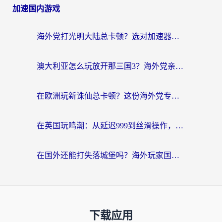
加速国内游戏
海外党打光明大陆总卡顿？选对加速器才是关键！（附亲测好用的推荐）
澳大利亚怎么玩放开那三国3？海外党亲测有效的国服游戏加速指南
在欧洲玩新诛仙总卡顿？这份海外党专属加速器指南帮你解决延迟难题
在英国玩鸣潮：从延迟999到丝滑操作，我是怎么做到的？
在国外还能打失落城堡吗？海外玩家国服游戏加速终极指南（附北美玩online加速器下载技巧）
下载应用