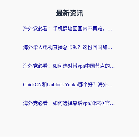
最新资讯
海外党必看：手机翻墙回国内不再难，一篇搞定无缝访问国内资源指南
海外华人电视直播总卡顿？这份回国加速器选择指南帮你无缝看国内资源
海外党必看：如何选对带vpn中国节点的加速器？无缝访问国内资源全攻略
ChickCN和Unblock Youku哪个好？海外党亲测4款热门回国加速器，附避坑指南
海外党必看：如何选择靠谱vpn加速器官网？轻松解决国内APP地区限制