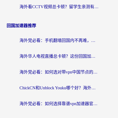
海外看CCTV视频总卡顿？留学生亲测有效的回国加速器选择指南
回国加速器推荐
海外党必看：手机翻墙回国内不再难，一篇搞定无缝访问国内资源指南
海外华人电视直播总卡顿？这份回国加速器选择指南帮你无缝看国内资源
海外党必看：如何选对带vpn中国节点的加速器？无缝访问国内资源全攻略
ChickCN和Unblock Youku哪个好？海外党亲测4款热门回国加速器，附避坑指南
海外党必看：如何选择靠谱vpn加速器官网？轻松解决国内APP地区限制