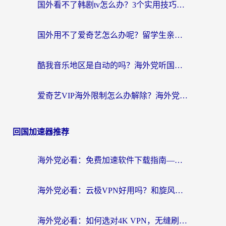
国外看不了韩剧tv怎么办？3个实用技巧解决海外追剧难题（附书旗小说&社保查询攻略）
国外用不了爱奇艺怎么办呢？留学生亲测有效的回国加速方案
酷我音乐地区是自动的吗？海外党听国内音乐看视频的真实解决方案
爱奇艺VIP海外限制怎么办解除？海外党追剧看片的终极解决方案
回国加速器推荐
海外党必看：免费加速软件下载指南——无缝访问国内资源的正确打开方式
海外党必看：云极VPN好用吗？和旋风VPN对比哪个回国效果更好？附真实体验+选择攻略
海外党必看：如何选对4K VPN，无缝刷国内剧听网易云？