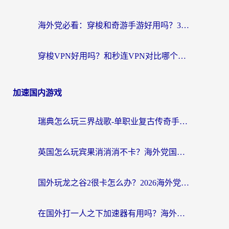
海外党必看：穿梭和奇游手游好用吗？3步选对回国加速器，流畅看CCTV5海外直播
穿梭VPN好用吗？和秒连VPN对比哪个回国效果更好？海外党亲测实用指南
加速国内游戏
瑞典怎么玩三界战歌-单职业复古传奇手游？海外党国服游戏加速终极指南
英国怎么玩宾果消消消不卡？海外党国服游戏加速终极攻略（附守望第九大陆解决办法）
国外玩龙之谷2很卡怎么办？2026海外党必看的国服游戏加速全攻略
在国外打一人之下加速器有用吗？海外党国服游戏畅玩全攻略