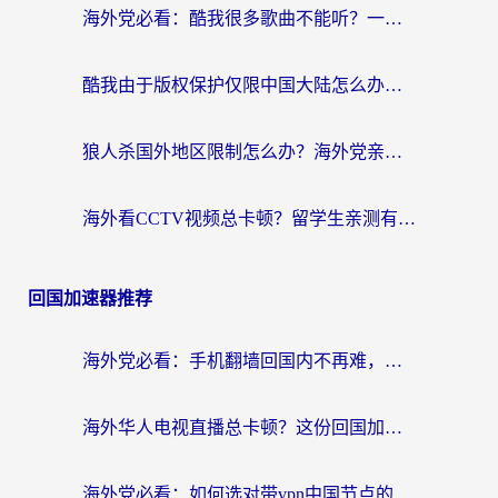
海外党必看：酷我很多歌曲不能听？一招解决优酷版权限制+B站地域问题！
酷我由于版权保护仅限中国大陆怎么办？海外党亲测有效的解锁指南
狼人杀国外地区限制怎么办？海外党亲测有效的全场景回国加速指南
海外看CCTV视频总卡顿？留学生亲测有效的回国加速器选择指南
回国加速器推荐
海外党必看：手机翻墙回国内不再难，一篇搞定无缝访问国内资源指南
海外华人电视直播总卡顿？这份回国加速器选择指南帮你无缝看国内资源
海外党必看：如何选对带vpn中国节点的加速器？无缝访问国内资源全攻略