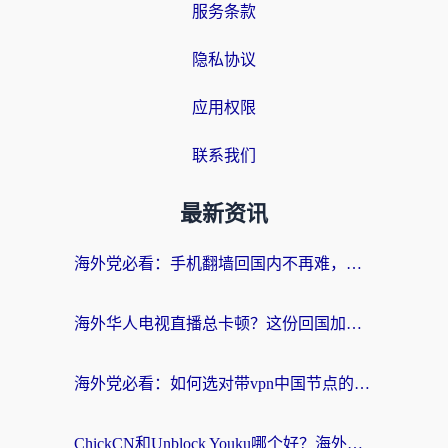
服务条款
隐私协议
应用权限
联系我们
最新资讯
海外党必看：手机翻墙回国内不再难，一篇搞定无缝访问国内资源指南
海外华人电视直播总卡顿？这份回国加速器选择指南帮你无缝看国内资源
海外党必看：如何选对带vpn中国节点的加速器？无缝访问国内资源全攻略
ChickCN和Unblock Youku哪个好？海外党亲测4款热门回国加速器，附避坑指南