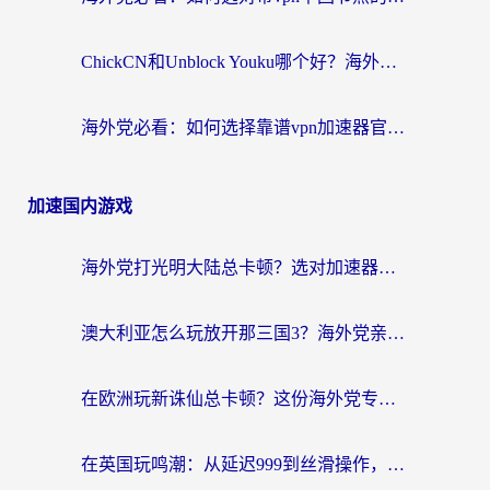
ChickCN和Unblock Youku哪个好？海外党亲测4款热门回国加速器，附避坑指南
海外党必看：如何选择靠谱vpn加速器官网？轻松解决国内APP地区限制
加速国内游戏
海外党打光明大陆总卡顿？选对加速器才是关键！（附亲测好用的推荐）
澳大利亚怎么玩放开那三国3？海外党亲测有效的国服游戏加速指南
在欧洲玩新诛仙总卡顿？这份海外党专属加速器指南帮你解决延迟难题
在英国玩鸣潮：从延迟999到丝滑操作，我是怎么做到的？