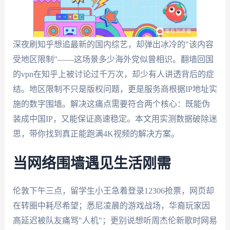
深夜刷知乎想追最新的国内综艺，却弹出冰冷的"该内容
受地区限制"——这场景多少海外党似曾相识。翻墙回国
的vpn在知乎上被讨论过千万次，却少有人讲透背后的症
结。地区限制不只是版权问题，更是服务商根据IP地址实
施的数字围墙。解决这痛点需要符合两个核心：既能伪
装成中国IP，又能保证高速稳定。本文用实测数据破除迷
思，带你找到真正能跑满4K视频的解决方案。
当网络围墙遇见生活刚需
伦敦下午三点，留学生小王急着登录12306抢票，网页却
在转圈中耗尽希望；悉尼凌晨的游戏战场，华裔玩家因
高延迟被队友痛骂"人机"；更别说想听周杰伦新歌时网易