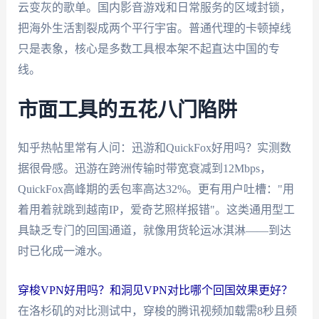
云变灰的歌单。国内影音游戏和日常服务的区域封锁，
把海外生活割裂成两个平行宇宙。普通代理的卡顿掉线
只是表象，核心是多数工具根本架不起直达中国的专
线。
市面工具的五花八门陷阱
知乎热帖里常有人问：迅游和QuickFox好用吗？实测数
据很骨感。迅游在跨洲传输时带宽衰减到12Mbps，
QuickFox高峰期的丢包率高达32%。更有用户吐槽："用
着用着就跳到越南IP，爱奇艺照样报错"。这类通用型工
具缺乏专门的回国通道，就像用货轮运冰淇淋——到达
时已化成一滩水。
穿梭VPN好用吗？和洞见VPN对比哪个回国效果更好？
在洛杉矶的对比测试中，穿梭的腾讯视频加载需8秒且频