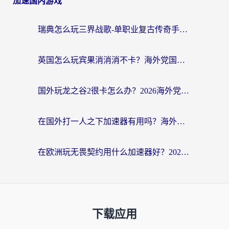
加速国内游戏
瑞典怎么玩三界战歌-单职业复古传奇手游？海外党国服游戏加速终极指南
英国怎么玩宾果消消消不卡？海外党国服游戏加速终极攻略（附守望第九大陆解决办法）
国外玩龙之谷2很卡怎么办？2026海外党必看的国服游戏加速全攻略
在国外打一人之下加速器有用吗？海外党国服游戏畅玩全攻略
在欧洲玩无畏契约用什么加速器好？2026海外党亲测有效指南
下载应用