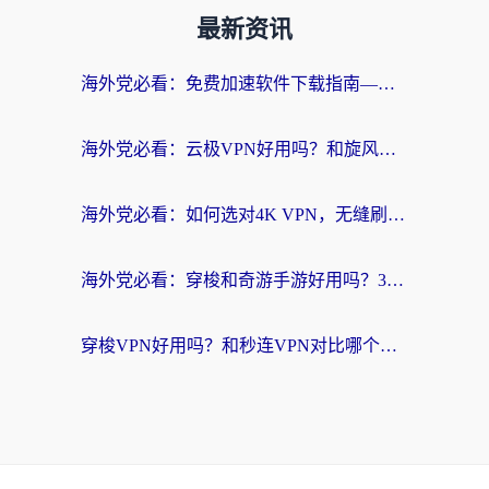
最新资讯
海外党必看：免费加速软件下载指南——无缝访问国内资源的正确打开方式
海外党必看：云极VPN好用吗？和旋风VPN对比哪个回国效果更好？附真实体验+选择攻略
海外党必看：如何选对4K VPN，无缝刷国内剧听网易云？
海外党必看：穿梭和奇游手游好用吗？3步选对回国加速器，流畅看CCTV5海外直播
穿梭VPN好用吗？和秒连VPN对比哪个回国效果更好？海外党亲测实用指南