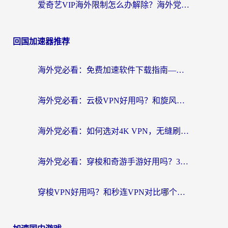
爱奇艺VIP海外限制怎么办解除？海外党追剧看片的终极解决方案
回国加速器推荐
海外党必看：免费加速软件下载指南——无缝访问国内资源的正确打开方式
海外党必看：云极VPN好用吗？和旋风VPN对比哪个回国效果更好？附真实体验+选择攻略
海外党必看：如何选对4K VPN，无缝刷国内剧听网易云？
海外党必看：穿梭和奇游手游好用吗？3步选对回国加速器，流畅看CCTV5海外直播
穿梭VPN好用吗？和秒连VPN对比哪个回国效果更好？海外党亲测实用指南