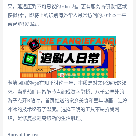
果，延迟压到不可思议的70ms内。更有服务商研发"区域
模拟器"，即将上线识别海外华人最常访问的30个本土平
台智能预加载。
翻墙回国的vpn在知乎讨论十年，本质是对文化连接的渴
求。当番茄们用智能节点织成数字鹊桥，八千公里外的
游子点开B站时，首页推送的家乡美食和童年动画，让冷
冰冰的技术终有了温度。选择正确的工具不是折腾网
络，是修复被距离切断的生活肌理。
Spread the love