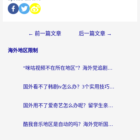
←
前一篇文章
后一篇文章
→
海外地区限制
“咪咕视频不在所在地区”？海外党追剧看片、炒股的救星来了！
国外看不了韩剧tv怎么办？3个实用技巧解决海外追剧难题（附书旗小说&社保查询攻略）
国外用不了爱奇艺怎么办呢？留学生亲测有效的回国加速方案
酷我音乐地区是自动的吗？海外党听国内音乐看视频的真实解决方案