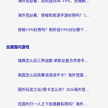
海外党必看：如何选对4K VPN，无缝刷国内剧听网易云？
海外党必看：穿梭和奇游手游好用吗？3步选对回国加速器，流畅看CCTV5海外直播
穿梭VPN好用吗？和秒连VPN对比哪个回国效果更好？海外党亲测实用指南
加速国内游戏
瑞典怎么玩三界战歌-单职业复古传奇手游？海外党国服游戏加速终极指南
英国怎么玩宾果消消消不卡？海外党国服游戏加速终极攻略（附守望第九大陆解决办法）
国外玩龙之谷2很卡怎么办？2026海外党必看的国服游戏加速全攻略
在国外打一人之下加速器有用吗？海外党国服游戏畅玩全攻略