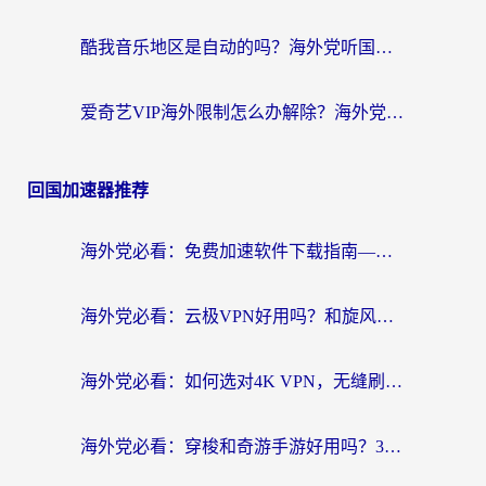
酷我音乐地区是自动的吗？海外党听国内音乐看视频的真实解决方案
爱奇艺VIP海外限制怎么办解除？海外党追剧看片的终极解决方案
回国加速器推荐
海外党必看：免费加速软件下载指南——无缝访问国内资源的正确打开方式
海外党必看：云极VPN好用吗？和旋风VPN对比哪个回国效果更好？附真实体验+选择攻略
海外党必看：如何选对4K VPN，无缝刷国内剧听网易云？
海外党必看：穿梭和奇游手游好用吗？3步选对回国加速器，流畅看CCTV5海外直播