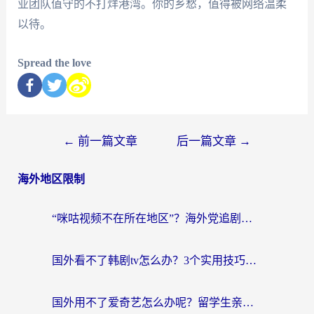
业团队值守的不打烊港湾。你的乡愁，值得被网络温柔
以待。
Spread the love
←
前一篇文章
后一篇文章
→
海外地区限制
“咪咕视频不在所在地区”？海外党追剧看片、炒股的救星来了！
国外看不了韩剧tv怎么办？3个实用技巧解决海外追剧难题（附书旗小说&社保查询攻略）
国外用不了爱奇艺怎么办呢？留学生亲测有效的回国加速方案