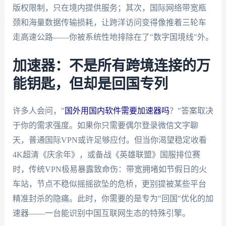
版权限制，只在境内提供服务；其次，国际网络带宽瓶
颈和海量数据传输损耗，让跨洋访问变得像推着三轮车
走高速公路——你被系统性地排除在了"数字国境线"外。
加速器：不是所有跨境连接的万
能钥匙，但却是回国专列
许多人会问，"
国外用国内软件需要加速器吗
？"答案取决
于你的需求强度。如果你只需要偶尔登录微信文字聊
天，普通国际VPN或许足够应付。但当你渴望稳定收看
4K超清《庆余年》，或备战《英雄联盟》国服排位赛
时，传统VPN极易暴露致命伤：带宽拥堵如节假日的火
车站，节点不稳似摇摇欲坠的危桥，更别提被某些平台
精准封杀的隐痛。此时，你需要的是专为"回国"优化的加
速器——一台能识别中国互联网生态的特殊引擎。