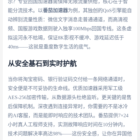
示？专业回国加速器需保障无限流量供给，核心在于智
能分流技术。以
番茄加速器
为例，其独创的QoS引擎能自
动辨别流量性质：微信文字消息走普通通道，而高清视
频、国服游戏数据则驶入独享100Mbps回国专线。这条虚
拟运河永不枯竭，保证8K影视不缓冲、游戏延迟低于
40ms——这就是重度数字生活的底气。
从安全基石到实时护航
当你将淘宝密码、银行验证码交付给一条网络通道时，
安全便是不可妥协的生命线。优质加速器采用军工级
AES-256加密传输，从数据源头杜绝监听。更关键的是售
后保障机制。深夜遇到连接异常时，你需要的不是冰冷
的AI客服，而是能即时响应的技术团队。番茄提供7×24
小时真人工程师支持，实测故障响应时间在10分钟内，
技术问题解决率高达98%——这份安全感，让你在异国他