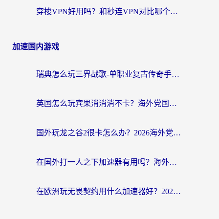
穿梭VPN好用吗？和秒连VPN对比哪个回国效果更好？海外党亲测实用指南
加速国内游戏
瑞典怎么玩三界战歌-单职业复古传奇手游？海外党国服游戏加速终极指南
英国怎么玩宾果消消消不卡？海外党国服游戏加速终极攻略（附守望第九大陆解决办法）
国外玩龙之谷2很卡怎么办？2026海外党必看的国服游戏加速全攻略
在国外打一人之下加速器有用吗？海外党国服游戏畅玩全攻略
在欧洲玩无畏契约用什么加速器好？2026海外党亲测有效指南