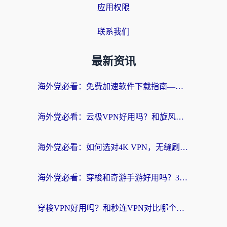
应用权限
联系我们
最新资讯
海外党必看：免费加速软件下载指南——无缝访问国内资源的正确打开方式
海外党必看：云极VPN好用吗？和旋风VPN对比哪个回国效果更好？附真实体验+选择攻略
海外党必看：如何选对4K VPN，无缝刷国内剧听网易云？
海外党必看：穿梭和奇游手游好用吗？3步选对回国加速器，流畅看CCTV5海外直播
穿梭VPN好用吗？和秒连VPN对比哪个回国效果更好？海外党亲测实用指南