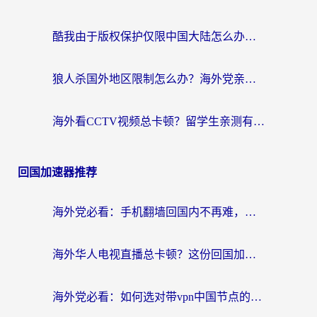
酷我由于版权保护仅限中国大陆怎么办？海外党亲测有效的解锁指南
狼人杀国外地区限制怎么办？海外党亲测有效的全场景回国加速指南
海外看CCTV视频总卡顿？留学生亲测有效的回国加速器选择指南
回国加速器推荐
海外党必看：手机翻墙回国内不再难，一篇搞定无缝访问国内资源指南
海外华人电视直播总卡顿？这份回国加速器选择指南帮你无缝看国内资源
海外党必看：如何选对带vpn中国节点的加速器？无缝访问国内资源全攻略