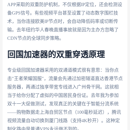
APP采取的双重防护机制，不仅根据IP定位，还会检测设
备GPS信号。有些视频平台甚至设置了动态数字围栏技
术，当你连接欧美IP节点时，会自动降低码率或切断传
输。去年纽约华人春晚直播事故就是因为主办方忽略了
CDN节点的全球同步策略。
回国加速器的双重穿透原理
专业级回国加速器采用的双通道模式很有意思：当你点
击"王者荣耀国服"，流量会先通过加密隧道直达香港节点
服务器，再通过独享带宽专线进入广州骨干网。这就相
当于给你分配了虚拟的中国居民身份证。去年我为参加
双十一大促做测试，发现真正的关键在于智能分流系统
——购物数据走上海自贸区节点（100毫秒延迟），腾讯
视频流量自动切换到厦门线路（支持4K秒开）。这种定
制化路由是普通VPN永远做不到的。