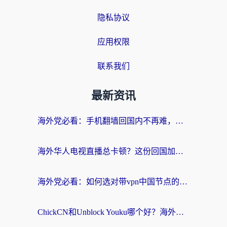
隐私协议
应用权限
联系我们
最新资讯
海外党必看：手机翻墙回国内不再难，一篇搞定无缝访问国内资源指南
海外华人电视直播总卡顿？这份回国加速器选择指南帮你无缝看国内资源
海外党必看：如何选对带vpn中国节点的加速器？无缝访问国内资源全攻略
ChickCN和Unblock Youku哪个好？海外党亲测4款热门回国加速器，附避坑指南