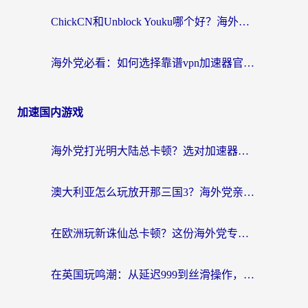
ChickCN和Unblock Youku哪个好？海外党亲测4款热门回国加速器，附避坑指南
海外党必看：如何选择靠谱vpn加速器官网？轻松解决国内APP地区限制
加速国内游戏
海外党打光明大陆总卡顿？选对加速器才是关键！（附亲测好用的推荐）
澳大利亚怎么玩放开那三国3？海外党亲测有效的国服游戏加速指南
在欧洲玩新诛仙总卡顿？这份海外党专属加速器指南帮你解决延迟难题
在英国玩鸣潮：从延迟999到丝滑操作，我是怎么做到的？