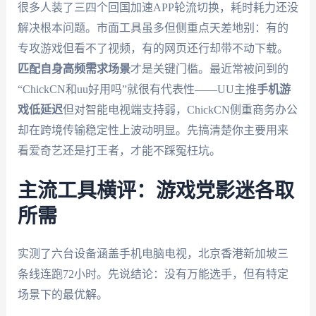
很多人装了三四个回国加速APP轮流切换，耗时耗力还没
解决根本问题。市面工具虽多但侧重点天差地别：有的
专攻游戏但看不了视频，有的网页还行却带不动下载。
匹配自身高频需求场景
才是关键门槛。最近常被问到的
“ChickCN和uu好用吗”就很有代表性——UU主推
手机游
戏低延迟
但对智能电视端支持弱，ChickCN侧重商务办公
却在跨境传输稳定性上波动明显。先搞清楚你主要用来
看爱奇艺还是打王者，才能不踩冤枉坑。
主流工具横评：游戏党影迷各取
所需
实测了六台设备涵盖手机电脑电视，北京香港新加坡三
条线连跑72小时。先说结论：没有万能选手，但有特定
场景下的最优解。