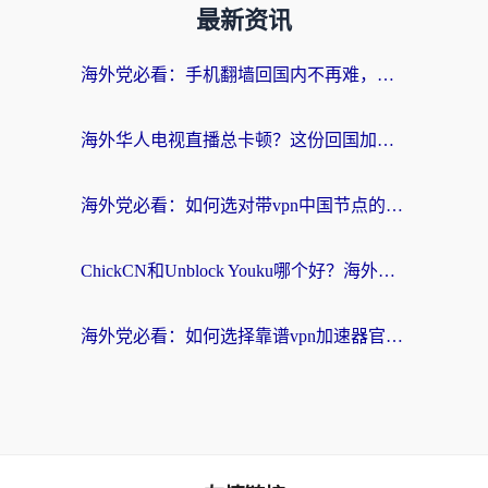
最新资讯
海外党必看：手机翻墙回国内不再难，一篇搞定无缝访问国内资源指南
海外华人电视直播总卡顿？这份回国加速器选择指南帮你无缝看国内资源
海外党必看：如何选对带vpn中国节点的加速器？无缝访问国内资源全攻略
ChickCN和Unblock Youku哪个好？海外党亲测4款热门回国加速器，附避坑指南
海外党必看：如何选择靠谱vpn加速器官网？轻松解决国内APP地区限制