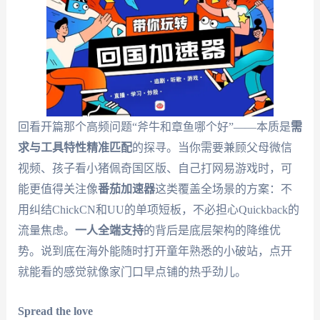
回看开篇那个高频问题“斧牛和章鱼哪个好”——本质是
需
求与工具特性精准匹配
的探寻。当你需要兼顾父母微信
视频、孩子看小猪佩奇国区版、自己打网易游戏时，可
能更值得关注像
番茄加速器
这类覆盖全场景的方案：不
用纠结ChickCN和UU的单项短板，不必担心Quickback的
流量焦虑。
一人全端支持
的背后是底层架构的降维优
势。说到底在海外能随时打开童年熟悉的小破站，点开
就能看的感觉就像家门口早点铺的热乎劲儿。
Spread the love