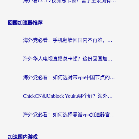
海外看CCTV视频总卡顿？留学生亲测有效的回国加速器选择指南
回国加速器推荐
海外党必看：手机翻墙回国内不再难，一篇搞定无缝访问国内资源指南
海外华人电视直播总卡顿？这份回国加速器选择指南帮你无缝看国内资源
海外党必看：如何选对带vpn中国节点的加速器？无缝访问国内资源全攻略
ChickCN和Unblock Youku哪个好？海外党亲测4款热门回国加速器，附避坑指南
海外党必看：如何选择靠谱vpn加速器官网？轻松解决国内APP地区限制
加速国内游戏