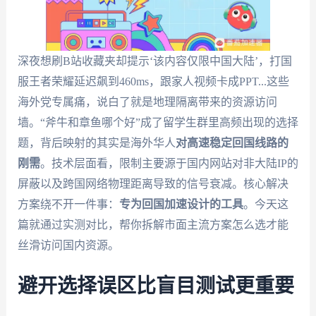
深夜想刷B站收藏夹却提示‘该内容仅限中国大陆’，打国
服王者荣耀延迟飙到460ms，跟家人视频卡成PPT...这些
海外党专属痛，说白了就是地理隔离带来的资源访问
墙。“斧牛和章鱼哪个好”成了留学生群里高频出现的选择
题，背后映射的其实是海外华人
对高速稳定回国线路的
刚需
。技术层面看，限制主要源于国内网站对非大陆IP的
屏蔽以及跨国网络物理距离导致的信号衰减。核心解决
方案绕不开一件事：
专为回国加速设计的工具
。今天这
篇就通过实测对比，帮你拆解市面主流方案怎么选才能
丝滑访问国内资源。
避开选择误区比盲目测试更重要