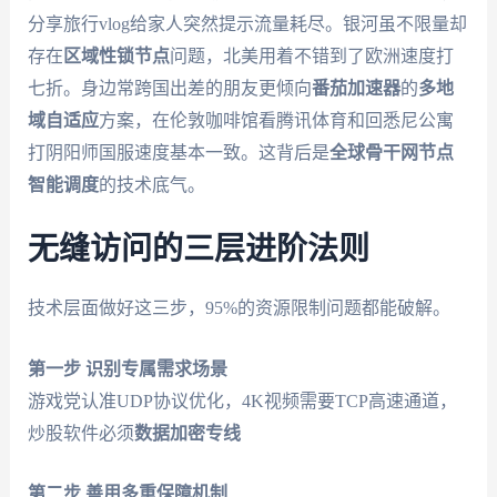
分享旅行vlog给家人突然提示流量耗尽。银河虽不限量却
存在
区域性锁节点
问题，北美用着不错到了欧洲速度打
七折。身边常跨国出差的朋友更倾向
番茄加速器
的
多地
域自适应
方案，在伦敦咖啡馆看腾讯体育和回悉尼公寓
打阴阳师国服速度基本一致。这背后是
全球骨干网节点
智能调度
的技术底气。
无缝访问的三层进阶法则
技术层面做好这三步，95%的资源限制问题都能破解。
第一步 识别专属需求场景
游戏党认准UDP协议优化，4K视频需要TCP高速通道，
炒股软件必须
数据加密专线
第二步 善用多重保障机制