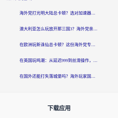
海外党打光明大陆总卡顿？选对加速器才是关键！（附亲测好用的推荐）
澳大利亚怎么玩放开那三国3？海外党亲测有效的国服游戏加速指南
在欧洲玩新诛仙总卡顿？这份海外党专属加速器指南帮你解决延迟难题
在英国玩鸣潮：从延迟999到丝滑操作，我是怎么做到的？
在国外还能打失落城堡吗？海外玩家国服游戏加速终极指南（附北美玩online加速器下载技巧）
下载应用