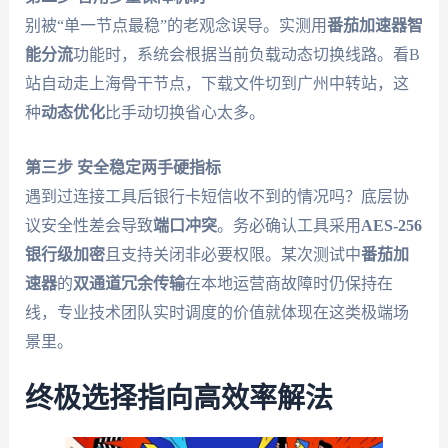
别被“单一节点最稳”的老观念误导。实测用
番茄加速器
智
能分流
功能时，系统会根据当前负载动态切换线路。看B
站自动走上海骨干节点，下载文件切到广州中转站，这
种
动态优化
比手动切换省心太多。
第三步 安全稳定两手硬指标
遇到过连接工具后银行卡短信收不到的情况吗？底层协
议安全性差会导致
端口冲突
。务必确认工具采用
AES-256
银行级加密
且支持关闭非必要权限。某次测试中
番茄加
速器
的
双通道冗余传输
在本地运营商故障时仍保持在
线，专业技术团队实时调度的价值就体现在这类极端场
景里。
终极选择指向高效率解法