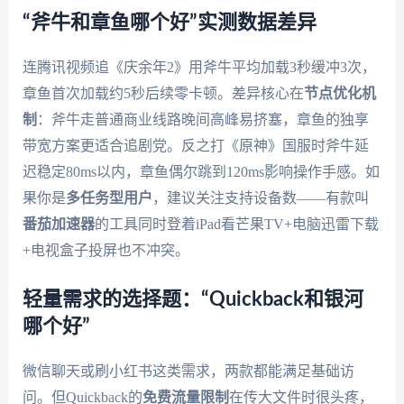
“斧牛和章鱼哪个好”实测数据差异
连腾讯视频追《庆余年2》用斧牛平均加载3秒缓冲3次，
章鱼首次加载约5秒后续零卡顿。差异核心在
节点优化机
制
：斧牛走普通商业线路晚间高峰易挤塞，章鱼的独享
带宽方案更适合追剧党。反之打《原神》国服时斧牛延
迟稳定80ms以内，章鱼偶尔跳到120ms影响操作手感。如
果你是
多任务型用户
，建议关注支持设备数——有款叫
番茄加速器
的工具同时登着iPad看芒果TV+电脑迅雷下载
+电视盒子投屏也不冲突。
轻量需求的选择题：“Quickback和银河
哪个好”
微信聊天或刷小红书这类需求，两款都能满足基础访
问。但Quickback的
免费流量限制
在传大文件时很头疼，