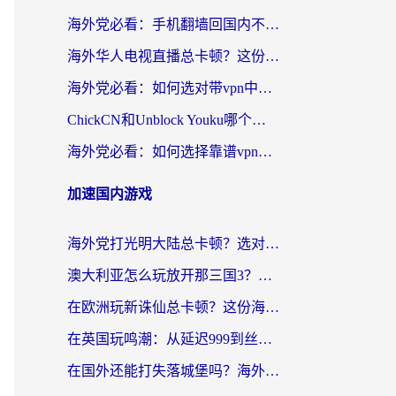
海外党必看：手机翻墙回国内不再难，一篇搞定无缝访问国内资源指南
海外华人电视直播总卡顿？这份回国加速器选择指南帮你无缝看国内资源
海外党必看：如何选对带vpn中国节点的加速器？无缝访问国内资源全攻略
ChickCN和Unblock Youku哪个好？海外党亲测4款热门回国加速器，附避坑指南
海外党必看：如何选择靠谱vpn加速器官网？轻松解决国内APP地区限制
加速国内游戏
海外党打光明大陆总卡顿？选对加速器才是关键！（附亲测好用的推荐）
澳大利亚怎么玩放开那三国3？海外党亲测有效的国服游戏加速指南
在欧洲玩新诛仙总卡顿？这份海外党专属加速器指南帮你解决延迟难题
在英国玩鸣潮：从延迟999到丝滑操作，我是怎么做到的？
在国外还能打失落城堡吗？海外玩家国服游戏加速终极指南（附北美玩online加速器下载技巧）