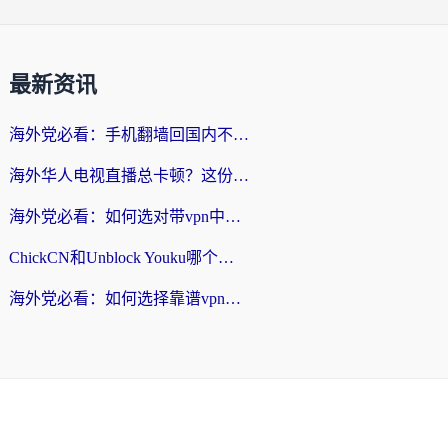
最新资讯
海外党必看：手机翻墙回国内不再难，一篇搞定无缝访问国内资源指南
海外华人电视直播总卡顿？这份回国加速器选择指南帮你无缝看国内资源
海外党必看：如何选对带vpn中国节点的加速器？无缝访问国内资源全攻略
ChickCN和Unblock Youku哪个好？海外党亲测4款热门回国加速器，附避坑指南
海外党必看：如何选择靠谱vpn加速器官网？轻松解决国内APP地区限制