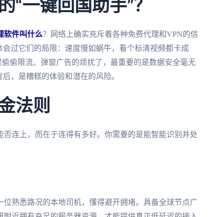
的“一键回国助手”？
理软件叫什么
？网络上确实充斥着各种免费代理和VPN的信
体会过它们的局限：速度慢如蜗牛，看个标清视频都卡成
提偷偷限流、弹窗广告的烦扰了，最重要的是数据安全毫无
背后，是糟糕的体验和潜在的风险。
金法则
能否连上，而在于连得有多好。你需要的是能智能识别并处
一位熟悉路况的本地司机，懂得避开拥堵。具备全球节点广
纽附近拥有充足的服务器资源，才能提供真正低延迟的接入