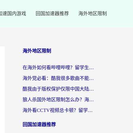
加速国内游戏
回国加速器推荐
海外地区限制
海外地区限制
在海外如何看哔哩哔哩？留学生亲测有效的回国加速指南
海外党必看：酷我很多歌曲不能听？一招解决优酷版权限制+B站地域问题！
酷我由于版权保护仅限中国大陆怎么办？海外党亲测有效的解锁指南
狼人杀国外地区限制怎么办？海外党亲测有效的全场景回国加速指南
海外看CCTV视频总卡顿？留学生亲测有效的回国加速器选择指南
回国加速器推荐