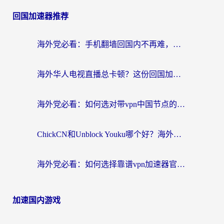
回国加速器推荐
海外党必看：手机翻墙回国内不再难，一篇搞定无缝访问国内资源指南
海外华人电视直播总卡顿？这份回国加速器选择指南帮你无缝看国内资源
海外党必看：如何选对带vpn中国节点的加速器？无缝访问国内资源全攻略
ChickCN和Unblock Youku哪个好？海外党亲测4款热门回国加速器，附避坑指南
海外党必看：如何选择靠谱vpn加速器官网？轻松解决国内APP地区限制
加速国内游戏