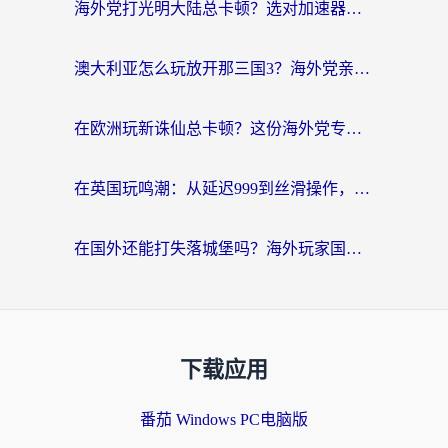
海外党打光明大陆总卡顿？选对加速器才是关键！（附亲测好用的推荐）
澳大利亚怎么玩放开那三国3？海外党亲测有效的国服游戏加速指南
在欧洲玩新诛仙总卡顿？这份海外党专属加速器指南帮你解决延迟难题
在英国玩鸣潮：从延迟999到丝滑操作，我是怎么做到的？
在国外还能打失落城堡吗？海外玩家国服游戏加速终极指南（附北美玩online加速器下载技巧）
下载应用
番茄 Windows PC电脑版