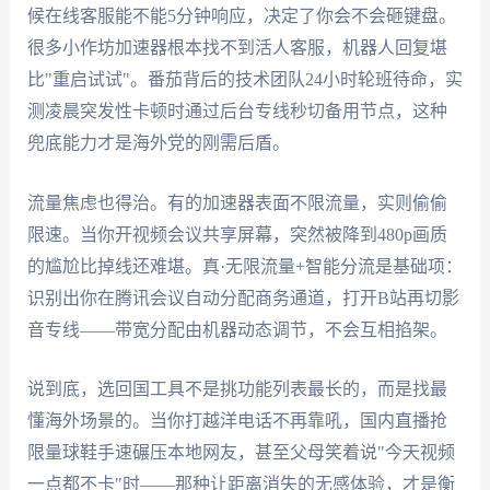
候在线客服能不能5分钟响应，决定了你会不会砸键盘。
很多小作坊加速器根本找不到活人客服，机器人回复堪
比"重启试试"。番茄背后的技术团队24小时轮班待命，实
测凌晨突发性卡顿时通过后台专线秒切备用节点，这种
兜底能力才是海外党的刚需后盾。
流量焦虑也得治。有的加速器表面不限流量，实则偷偷
限速。当你开视频会议共享屏幕，突然被降到480p画质
的尴尬比掉线还难堪。真·无限流量+智能分流是基础项：
识别出你在腾讯会议自动分配商务通道，打开B站再切影
音专线——带宽分配由机器动态调节，不会互相掐架。
说到底，选回国工具不是挑功能列表最长的，而是找最
懂海外场景的。当你打越洋电话不再靠吼，国内直播抢
限量球鞋手速碾压本地网友，甚至父母笑着说"今天视频
一点都不卡"时——那种让距离消失的无感体验，才是衡