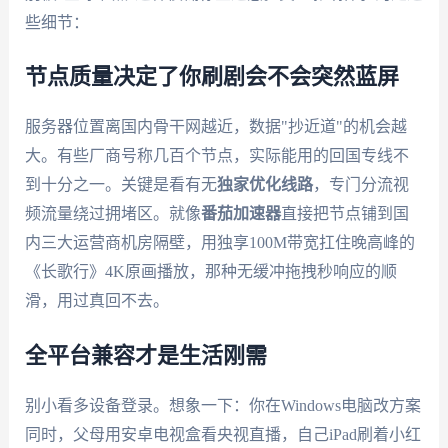
些细节：
节点质量决定了你刷剧会不会突然蓝屏
服务器位置离国内骨干网越近，数据"抄近道"的机会越
大。有些厂商号称几百个节点，实际能用的回国专线不
到十分之一。关键是看有无
独家优化线路
，专门分流视
频流量绕过拥堵区。就像
番茄加速器
直接把节点铺到国
内三大运营商机房隔壁，用独享100M带宽扛住晚高峰的
《长歌行》4K原画播放，那种无缓冲拖拽秒响应的顺
滑，用过真回不去。
全平台兼容才是生活刚需
别小看多设备登录。想象一下：你在Windows电脑改方案
同时，父母用安卓电视盒看央视直播，自己iPad刷着小红