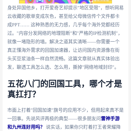
身处异国他乡，打开爱奇艺却提示"地区受限"，想听网易
云收藏的歌单变成灰色，甚至给父母微信传个文件都卡
成PPT…… 这种熟悉的无力感，几乎每个海外党都经历
过。"内容分发网络的地理阻断"和"严格的IP检测机制"，
就像一堵隐形的墙。解决之道其实清晰——你需要一个
真正懂海外需求的回国加速器，让访问国内资源像在街
头买豆浆油条一样自然流畅。这篇文章就从真实体验出
发，聊透工具怎么选、怎么用，撕掉"网络地域封印"。
五花八门的回国工具，哪个才是
真扛打？
市面上打着"回国加速"旗号的应用不少，但用起来真不是
一回事。先说风评两极的典型——很多朋友问
雷神手游
和九州连好用吗？
说实话，如果你只盯着打王者荣耀降