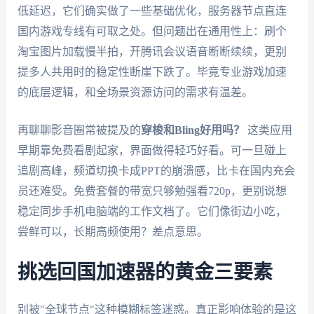
低延迟，它们确实做了一些基础优化，服务器节点直连
国内游戏专线有可取之处。但问题出在通用性上：刷个
淘宝图片加载慢半拍，开腾讯会议语音断断续续，更别
提多人共用时的稳定性断崖下跌了。毕竟专业游戏加速
的底层逻辑，和全场景资源访问的需求有温差。
再聊聊影音圈常被提及的
穿梭和Bling好用吗？
这类应用
早期靠免费看剧起家，界面做得轻巧好看。可一旦碰上
追剧高峰，频道切换卡成PPT的崩溃感，比卡在国内充会
员还难受。免费套餐的带宽只够勉强看720p，更别说想
稳定同步手机电脑端的工作文档了。它们像街边小吃，
尝鲜可以，长期高频使用？差点意思。
挑选回国加速器的黄金三要素
别被"全球节点"这种模糊标签迷惑。真正影响体验的是这