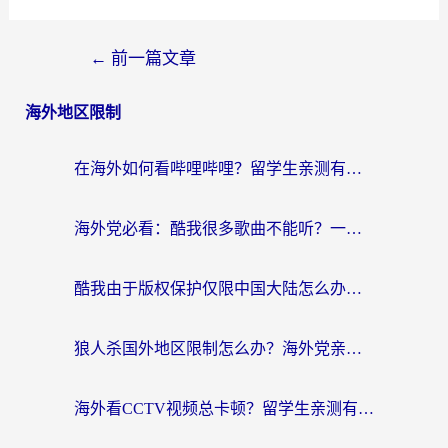
←
前一篇文章
海外地区限制
在海外如何看哔哩哔哩？留学生亲测有效的回国加速指南
海外党必看：酷我很多歌曲不能听？一招解决优酷版权限制+B站地域问题！
酷我由于版权保护仅限中国大陆怎么办？海外党亲测有效的解锁指南
狼人杀国外地区限制怎么办？海外党亲测有效的全场景回国加速指南
海外看CCTV视频总卡顿？留学生亲测有效的回国加速器选择指南