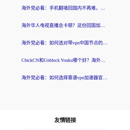
海外党必看：手机翻墙回国内不再难，一篇搞定无缝访问国内资源指南
海外华人电视直播总卡顿？这份回国加速器选择指南帮你无缝看国内资源
海外党必看：如何选对带vpn中国节点的加速器？无缝访问国内资源全攻略
ChickCN和Unblock Youku哪个好？海外党亲测4款热门回国加速器，附避坑指南
海外党必看：如何选择靠谱vpn加速器官网？轻松解决国内APP地区限制
友情链接