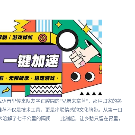
戏语音里传来队友字正腔圆的"兄弟来拿蓝"，那种归家的熟
PN推荐不仅是技术工具，更是串联情感的文化脐带。从第一口
术溶解了七千公里的隔阂——此刻起，让乡愁只留在胃里，