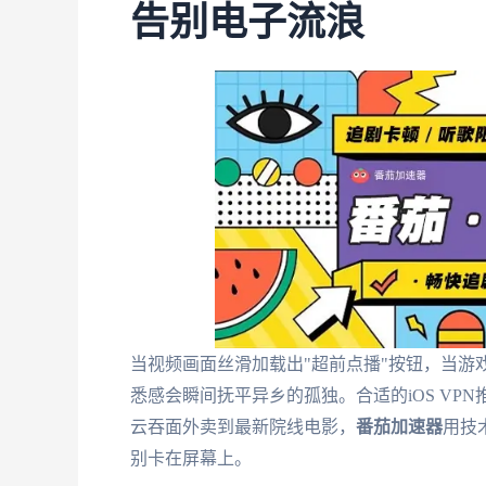
告别电子流浪
当视频画面丝滑加载出"超前点播"按钮，当游
悉感会瞬间抚平异乡的孤独。合适的iOS V
云吞面外卖到最新院线电影，
番茄加速器
用技
别卡在屏幕上。