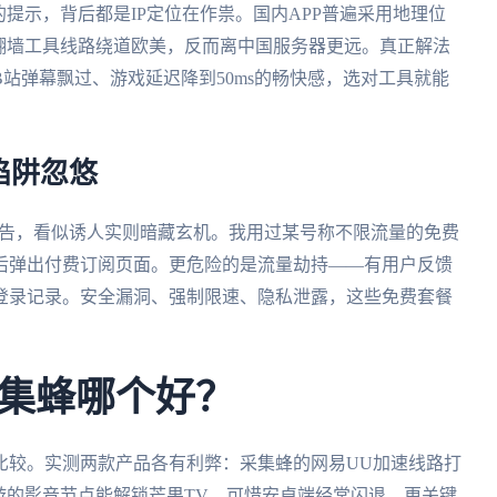
提示，背后都是IP定位在作祟。国内APP普遍采用地理位
翻墙工具线路绕道欧美，反而离中国服务器更远。真正解法
站弹幕飘过、游戏延迟降到50ms的畅快感，选对工具就能
陷阱忽悠
广告，看似诱人实则暗藏玄机。我用过某号称不限流量的免费
后弹出付费订阅页面。更危险的是流量劫持——有用户反馈
登录记录。安全漏洞、强制限速、隐私泄露，这些免费套餐
集蜂哪个好？
比较。实测两款产品各有利弊：采集蜂的网易UU加速线路打
迅游的影音节点能解锁芒果TV，可惜安卓端经常闪退。更关键