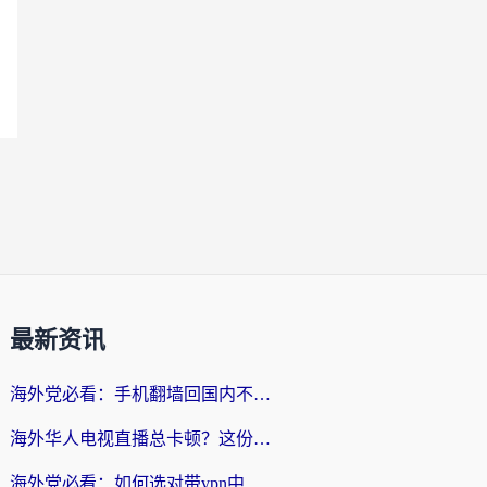
最新资讯
海外党必看：手机翻墙回国内不再难，一篇搞定无缝访问国内资源指南
海外华人电视直播总卡顿？这份回国加速器选择指南帮你无缝看国内资源
海外党必看：如何选对带vpn中国节点的加速器？无缝访问国内资源全攻略