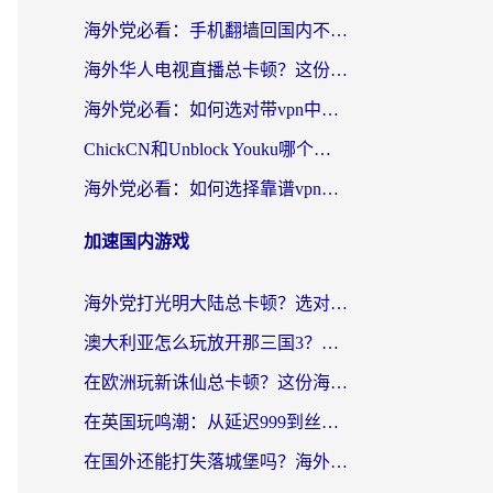
海外党必看：手机翻墙回国内不再难，一篇搞定无缝访问国内资源指南
海外华人电视直播总卡顿？这份回国加速器选择指南帮你无缝看国内资源
海外党必看：如何选对带vpn中国节点的加速器？无缝访问国内资源全攻略
ChickCN和Unblock Youku哪个好？海外党亲测4款热门回国加速器，附避坑指南
海外党必看：如何选择靠谱vpn加速器官网？轻松解决国内APP地区限制
加速国内游戏
海外党打光明大陆总卡顿？选对加速器才是关键！（附亲测好用的推荐）
澳大利亚怎么玩放开那三国3？海外党亲测有效的国服游戏加速指南
在欧洲玩新诛仙总卡顿？这份海外党专属加速器指南帮你解决延迟难题
在英国玩鸣潮：从延迟999到丝滑操作，我是怎么做到的？
在国外还能打失落城堡吗？海外玩家国服游戏加速终极指南（附北美玩online加速器下载技巧）