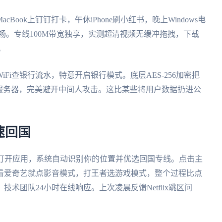
ook上钉钉打卡，午休iPhone刷小红书，晚上Windows电
畅。专线100M带宽独享，实测超清视频无缓冲拖拽，下载
。
Fi查银行流水，特意开启银行模式。底层AES-256加密把
服务器，完美避开中间人攻击。这比某些将用户数据扔进公
速回国
番茄后打开应用，系统自动识别你的位置并优选回国专线。点击主
看爱奇艺就点影音模式，打王者选游戏模式，整个过程比点
术团队24小时在线响应。上次凌晨反馈Netflix跳区问