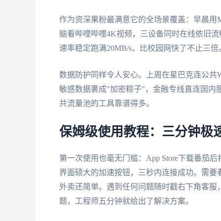
作为资深果粉最满意它的全场景覆盖：早晨用MacB
脑看哔哩哔哩4K视频，三设备同时在线依旧流
速率稳定跑满20MB/s，比校园网快了不止三倍
数据防护同样令人安心。上周在星巴克连公共Wi
敏感数据裹成"加密粽子"，金融专线直连国内
共流量池的工具靠谱得多。
保姆级使用教程：三分钟极
第一次使用也毫无门槛：App Store下载
界面硕大的加速按钮，三秒内连接成功。需要
外卖还简单。遇到任何问题随时戳右下角客服，技
题，工程师五分钟就给出了解决方案。