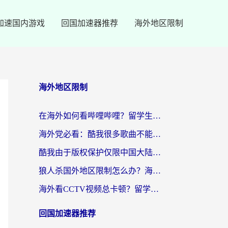
加速国内游戏
回国加速器推荐
海外地区限制
海外地区限制
在海外如何看哔哩哔哩？留学生亲测有效的回国加速指南
海外党必看：酷我很多歌曲不能听？一招解决优酷版权限制+B站地域问题！
酷我由于版权保护仅限中国大陆怎么办？海外党亲测有效的解锁指南
狼人杀国外地区限制怎么办？海外党亲测有效的全场景回国加速指南
海外看CCTV视频总卡顿？留学生亲测有效的回国加速器选择指南
回国加速器推荐