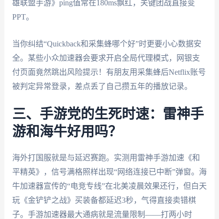
雄联盟手游》ping值常在180ms飘红，关键团战直接变
PPT。
当你纠结“Quickback和采集蜂哪个好”时更要小心数据安
全。某些小众加速器会要求开启全局代理模式，网银支
付页面竟然跳出风险提示！有朋友用采集蜂后Netflix账号
被判定异常登录，差点丢了自己攒五年的播放记录。
三、手游党的生死时速：雷神手
游和海牛好用吗？
海外打国服就是与延迟赛跑。实测用雷神手游加速《和
平精英》，信号满格照样出现“网络连接已中断”弹窗。海
牛加速器宣传的“电竞专线”在北美凌晨效果还行，但白天
玩《金铲铲之战》买装备都延迟3秒，气得直接卖错棋
子。手游加速器最大通病就是流量限制——打两小时