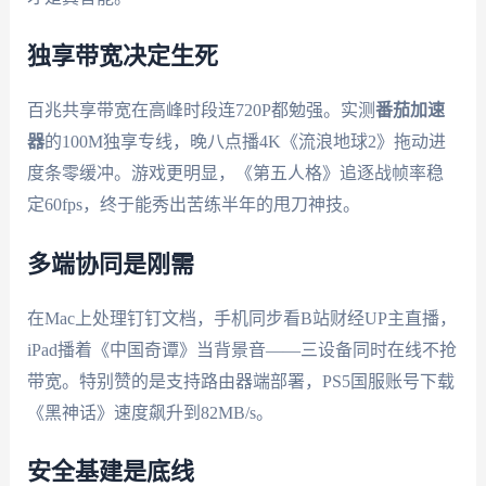
独享带宽决定生死
百兆共享带宽在高峰时段连720P都勉强。实测
番茄加速
器
的100M独享专线，晚八点播4K《流浪地球2》拖动进
度条零缓冲。游戏更明显，《第五人格》追逐战帧率稳
定60fps，终于能秀出苦练半年的甩刀神技。
多端协同是刚需
在Mac上处理钉钉文档，手机同步看B站财经UP主直播，
iPad播着《中国奇谭》当背景音——三设备同时在线不抢
带宽。特别赞的是支持路由器端部署，PS5国服账号下载
《黑神话》速度飙升到82MB/s。
安全基建是底线