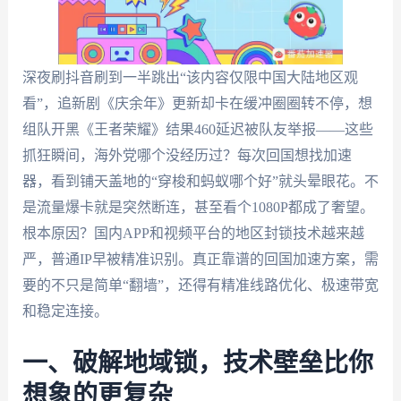
深夜刷抖音刷到一半跳出“该内容仅限中国大陆地区观
看”，追新剧《庆余年》更新却卡在缓冲圈圈转不停，想
组队开黑《王者荣耀》结果460延迟被队友举报——这些
抓狂瞬间，海外党哪个没经历过？每次回国想找加速
器，看到铺天盖地的“穿梭和蚂蚁哪个好”就头晕眼花。不
是流量爆卡就是突然断连，甚至看个1080P都成了奢望。
根本原因？国内APP和视频平台的地区封锁技术越来越
严，普通IP早被精准识别。真正靠谱的回国加速方案，需
要的不只是简单“翻墙”，还得有精准线路优化、极速带宽
和稳定连接。
一、破解地域锁，技术壁垒比你
想象的更复杂