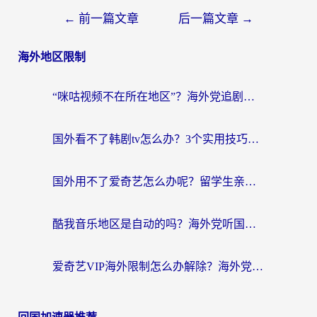
←
前一篇文章
后一篇文章
→
海外地区限制
“咪咕视频不在所在地区”？海外党追剧看片、炒股的救星来了！
国外看不了韩剧tv怎么办？3个实用技巧解决海外追剧难题（附书旗小说&社保查询攻略）
国外用不了爱奇艺怎么办呢？留学生亲测有效的回国加速方案
酷我音乐地区是自动的吗？海外党听国内音乐看视频的真实解决方案
爱奇艺VIP海外限制怎么办解除？海外党追剧看片的终极解决方案