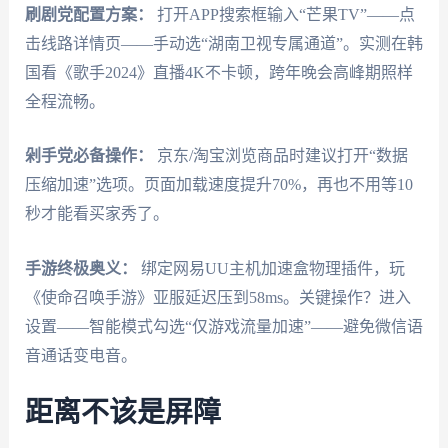
刷剧党配置方案：
打开APP搜索框输入“芒果TV”——点
击线路详情页——手动选“湖南卫视专属通道”。实测在韩
国看《歌手2024》直播4K不卡顿，跨年晚会高峰期照样
全程流畅。
剁手党必备操作：
京东/淘宝浏览商品时建议打开“数据
压缩加速”选项。页面加载速度提升70%，再也不用等10
秒才能看买家秀了。
手游终极奥义：
绑定网易UU主机加速盒物理插件，玩
《使命召唤手游》亚服延迟压到58ms。关键操作？进入
设置——智能模式勾选“仅游戏流量加速”——避免微信语
音通话变电音。
距离不该是屏障