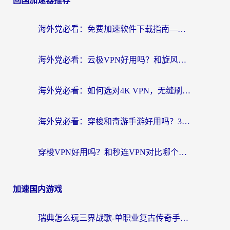
回国加速器推荐
海外党必看：免费加速软件下载指南——无缝访问国内资源的正确打开方式
海外党必看：云极VPN好用吗？和旋风VPN对比哪个回国效果更好？附真实体验+选择攻略
海外党必看：如何选对4K VPN，无缝刷国内剧听网易云？
海外党必看：穿梭和奇游手游好用吗？3步选对回国加速器，流畅看CCTV5海外直播
穿梭VPN好用吗？和秒连VPN对比哪个回国效果更好？海外党亲测实用指南
加速国内游戏
瑞典怎么玩三界战歌-单职业复古传奇手游？海外党国服游戏加速终极指南