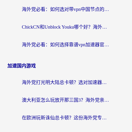
海外党必看：如何选对带vpn中国节点的加速器？无缝访问国内资源全攻略
ChickCN和Unblock Youku哪个好？海外党亲测4款热门回国加速器，附避坑指南
海外党必看：如何选择靠谱vpn加速器官网？轻松解决国内APP地区限制
加速国内游戏
海外党打光明大陆总卡顿？选对加速器才是关键！（附亲测好用的推荐）
澳大利亚怎么玩放开那三国3？海外党亲测有效的国服游戏加速指南
在欧洲玩新诛仙总卡顿？这份海外党专属加速器指南帮你解决延迟难题