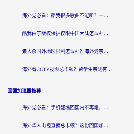
海外党必看：酷我很多歌曲不能听？一招解决优酷版权限制+B站地域问题！
酷我由于版权保护仅限中国大陆怎么办？海外党亲测有效的解锁指南
狼人杀国外地区限制怎么办？海外党亲测有效的全场景回国加速指南
海外看CCTV视频总卡顿？留学生亲测有效的回国加速器选择指南
回国加速器推荐
海外党必看：手机翻墙回国内不再难，一篇搞定无缝访问国内资源指南
海外华人电视直播总卡顿？这份回国加速器选择指南帮你无缝看国内资源