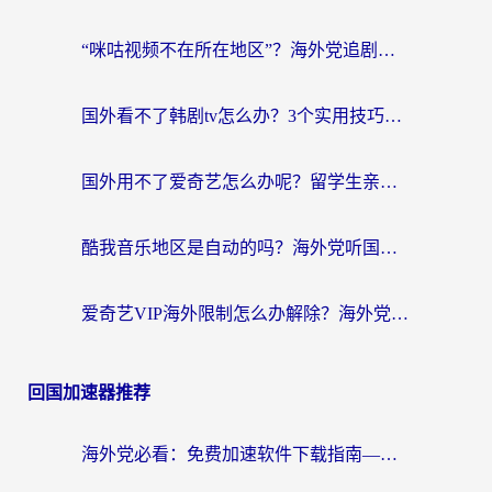
“咪咕视频不在所在地区”？海外党追剧看片、炒股的救星来了！
国外看不了韩剧tv怎么办？3个实用技巧解决海外追剧难题（附书旗小说&社保查询攻略）
国外用不了爱奇艺怎么办呢？留学生亲测有效的回国加速方案
酷我音乐地区是自动的吗？海外党听国内音乐看视频的真实解决方案
爱奇艺VIP海外限制怎么办解除？海外党追剧看片的终极解决方案
回国加速器推荐
海外党必看：免费加速软件下载指南——无缝访问国内资源的正确打开方式