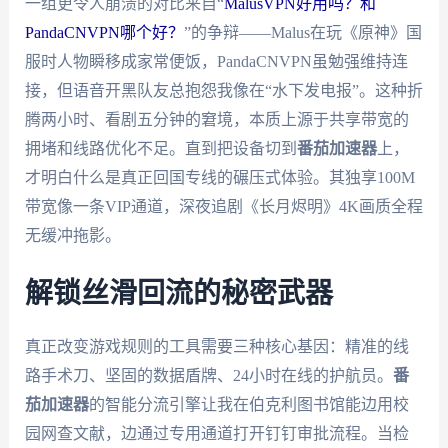
一组更令人崩溃的对比来自“
MalusVPN好用吗？和
PandaCNVPN哪个好？
”的争辩——Malus在玩《原神》国
服时人物瞬移成家常便饭，PandaCNVPN虽勉强维持连
接，但语音开黑队友总抱怨我像在“水下发电报”。这种折
腾两小时、看剧五分钟的窘境，本质上源于共享带宽的
拥堵和线路优化不足。直到把设备切到
番茄加速器
上，
才明白什么是真正回国专线的碾压式体验。其独享100M
带宽像一条VIP通道，深夜追剧《长月烬明》4K画质全程
无缓冲拖影。
解锁丝滑回流的秘密武器
真正改变游戏规则的工具需要三种核心基因：精准的线
路手术刀、坚固的数据盾牌、24小时在线的护航员。
番
茄加速器
的智能分流引擎让我在伯克利图书馆能边用校
园网查文献，边通过专用通道打开钉钉审批流程。当检