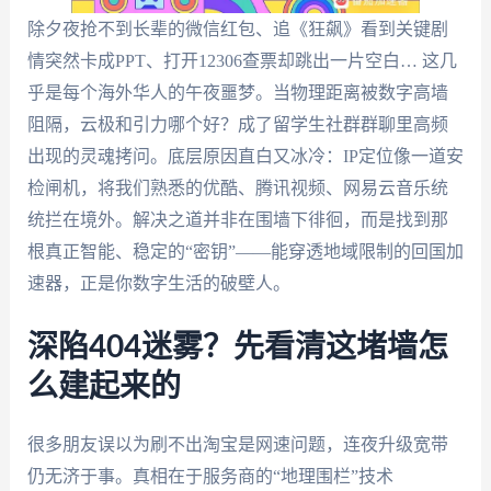
除夕夜抢不到长辈的微信红包、追《狂飙》看到关键剧
情突然卡成PPT、打开12306查票却跳出一片空白… 这几
乎是每个海外华人的午夜噩梦。当物理距离被数字高墙
阻隔，云极和引力哪个好？成了留学生社群群聊里高频
出现的灵魂拷问。底层原因直白又冰冷：IP定位像一道安
检闸机，将我们熟悉的优酷、腾讯视频、网易云音乐统
统拦在境外。解决之道并非在围墙下徘徊，而是找到那
根真正智能、稳定的“密钥”——能穿透地域限制的回国加
速器，正是你数字生活的破壁人。
深陷404迷雾？先看清这堵墙怎
么建起来的
很多朋友误以为刷不出淘宝是网速问题，连夜升级宽带
仍无济于事。真相在于服务商的“地理围栏”技术