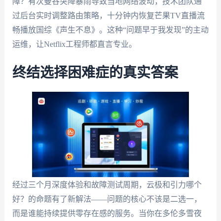
障？有次曼谷突降暴雨导致当地网络波动，技术团队通
过后台实时调整路由策略，十分钟内恢复芒果TV直播流
畅播放国综《声生不息》。这种“问题早于我发现”的主动
运维，让Netflix工程师都直言专业。
终结选择困难症的真实答案
经过三个月深度体验和故障测试周期，云极和引力哪个
好？的命题有了新解法——问题的核心不该是二选一，
而是谁能持续提供零存在感的服务。当你在多伦多雪夜