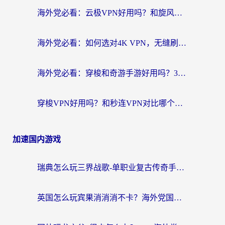
海外党必看：云极VPN好用吗？和旋风VPN对比哪个回国效果更好？附真实体验+选择攻略
海外党必看：如何选对4K VPN，无缝刷国内剧听网易云？
海外党必看：穿梭和奇游手游好用吗？3步选对回国加速器，流畅看CCTV5海外直播
穿梭VPN好用吗？和秒连VPN对比哪个回国效果更好？海外党亲测实用指南
加速国内游戏
瑞典怎么玩三界战歌-单职业复古传奇手游？海外党国服游戏加速终极指南
英国怎么玩宾果消消消不卡？海外党国服游戏加速终极攻略（附守望第九大陆解决办法）