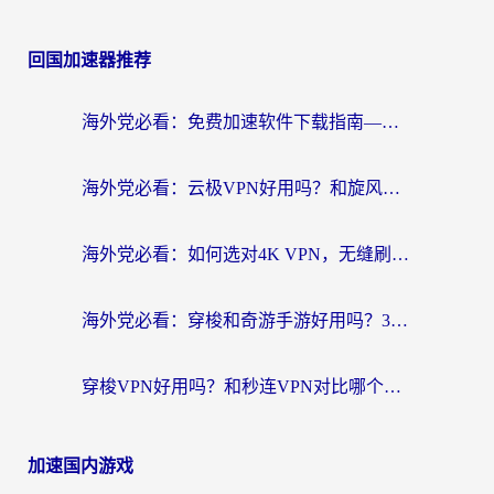
回国加速器推荐
海外党必看：免费加速软件下载指南——无缝访问国内资源的正确打开方式
海外党必看：云极VPN好用吗？和旋风VPN对比哪个回国效果更好？附真实体验+选择攻略
海外党必看：如何选对4K VPN，无缝刷国内剧听网易云？
海外党必看：穿梭和奇游手游好用吗？3步选对回国加速器，流畅看CCTV5海外直播
穿梭VPN好用吗？和秒连VPN对比哪个回国效果更好？海外党亲测实用指南
加速国内游戏