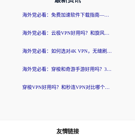
最新资讯
海外党必看：免费加速软件下载指南——无缝访问国内资源的正确打开方式
海外党必看：云极VPN好用吗？和旋风VPN对比哪个回国效果更好？附真实体验+选择攻略
海外党必看：如何选对4K VPN，无缝刷国内剧听网易云？
海外党必看：穿梭和奇游手游好用吗？3步选对回国加速器，流畅看CCTV5海外直播
穿梭VPN好用吗？和秒连VPN对比哪个回国效果更好？海外党亲测实用指南
友情链接