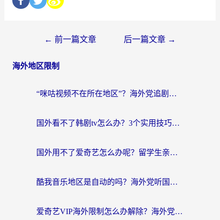
←
前一篇文章
后一篇文章
→
海外地区限制
“咪咕视频不在所在地区”？海外党追剧看片、炒股的救星来了！
国外看不了韩剧tv怎么办？3个实用技巧解决海外追剧难题（附书旗小说&社保查询攻略）
国外用不了爱奇艺怎么办呢？留学生亲测有效的回国加速方案
酷我音乐地区是自动的吗？海外党听国内音乐看视频的真实解决方案
爱奇艺VIP海外限制怎么办解除？海外党追剧看片的终极解决方案