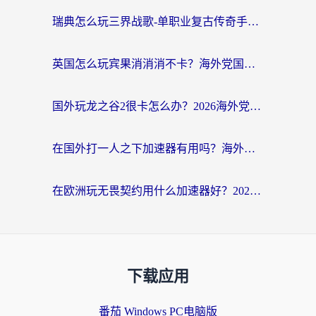
瑞典怎么玩三界战歌-单职业复古传奇手游？海外党国服游戏加速终极指南
英国怎么玩宾果消消消不卡？海外党国服游戏加速终极攻略（附守望第九大陆解决办法）
国外玩龙之谷2很卡怎么办？2026海外党必看的国服游戏加速全攻略
在国外打一人之下加速器有用吗？海外党国服游戏畅玩全攻略
在欧洲玩无畏契约用什么加速器好？2026海外党亲测有效指南
下载应用
番茄 Windows PC电脑版