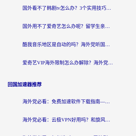
国外看不了韩剧tv怎么办？3个实用技巧解决海外追剧难题（附书旗小说&社保查询攻略）
国外用不了爱奇艺怎么办呢？留学生亲测有效的回国加速方案
酷我音乐地区是自动的吗？海外党听国内音乐看视频的真实解决方案
爱奇艺VIP海外限制怎么办解除？海外党追剧看片的终极解决方案
回国加速器推荐
海外党必看：免费加速软件下载指南——无缝访问国内资源的正确打开方式
海外党必看：云极VPN好用吗？和旋风VPN对比哪个回国效果更好？附真实体验+选择攻略