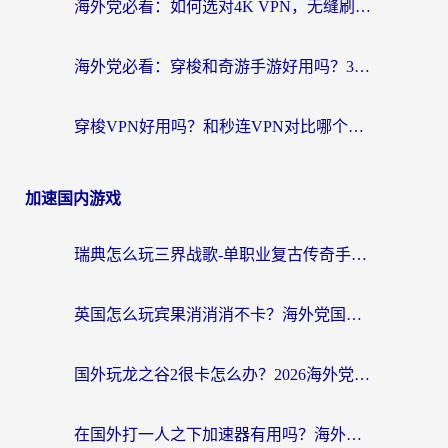
海外党必看：如何选对4K VPN，无缝刷国内剧听网易云？
海外党必看：穿梭和奇游手游好用吗？3步选对回国加速器，流畅看CCTV5海外直播
穿梭VPN好用吗？和秒连VPN对比哪个回国效果更好？海外党亲测实用指南
加速国内游戏
瑞典怎么玩三界战歌-单职业复古传奇手游？海外党国服游戏加速终极指南
英国怎么玩宾果消消消不卡？海外党国服游戏加速终极攻略（附守望第九大陆解决办法）
国外玩龙之谷2很卡怎么办？2026海外党必看的国服游戏加速全攻略
在国外打一人之下加速器有用吗？海外党国服游戏畅玩全攻略