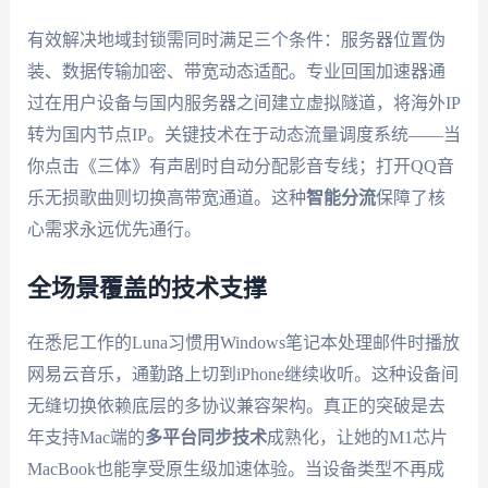
有效解决地域封锁需同时满足三个条件：服务器位置伪
装、数据传输加密、带宽动态适配。专业回国加速器通
过在用户设备与国内服务器之间建立虚拟隧道，将海外IP
转为国内节点IP。关键技术在于动态流量调度系统——当
你点击《三体》有声剧时自动分配影音专线；打开QQ音
乐无损歌曲则切换高带宽通道。这种
智能分流
保障了核
心需求永远优先通行。
全场景覆盖的技术支撑
在悉尼工作的Luna习惯用Windows笔记本处理邮件时播放
网易云音乐，通勤路上切到iPhone继续收听。这种设备间
无缝切换依赖底层的多协议兼容架构。真正的突破是去
年支持Mac端的
多平台同步技术
成熟化，让她的M1芯片
MacBook也能享受原生级加速体验。当设备类型不再成