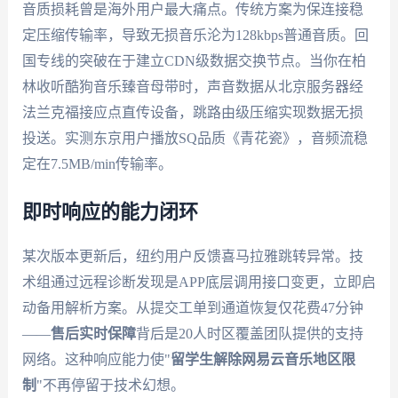
音质损耗曾是海外用户最大痛点。传统方案为保连接稳
定压缩传输率，导致无损音乐沦为128kbps普通音质。回
国专线的突破在于建立CDN级数据交换节点。当你在柏
林收听酷狗音乐臻音母带时，声音数据从北京服务器经
法兰克福接应点直传设备，跳路由级压缩实现数据无损
投送。实测东京用户播放SQ品质《青花瓷》，音频流稳
定在7.5MB/min传输率。
即时响应的能力闭环
某次版本更新后，纽约用户反馈喜马拉雅跳转异常。技
术组通过远程诊断发现是APP底层调用接口变更，立即启
动备用解析方案。从提交工单到通道恢复仅花费47分钟
——
售后实时保障
背后是20人时区覆盖团队提供的支持
网络。这种响应能力使"
留学生解除网易云音乐地区限
制
"不再停留于技术幻想。