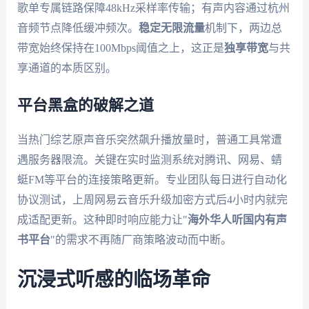
歌单专属链路保障48kHz采样率传输；有声内容通过杭州
音频节点降低缓冲频次。
稳定无限流量
机制下，两边总
带宽始终保持在100Mbps阈值之上，这正是
独享带宽
与共
享通道的本质区别。
平台黑盒的破解之道
当热门综艺原声音乐突然飙升播放量时，普通工具常遭
遇服务器限流。关键在实时监测系统对腾讯、网易、蜻
蜓FM等平台的连接策略更新。专业团队每日进行自动化
协议测试，上周网易云音乐升级加密方式后4小时内就完
成适配更新。这种即时响应能力让"
海外华人听国内有声
书平台
"的需求不再随厂商策略波动而中断。
沉浸式听感的临场革命