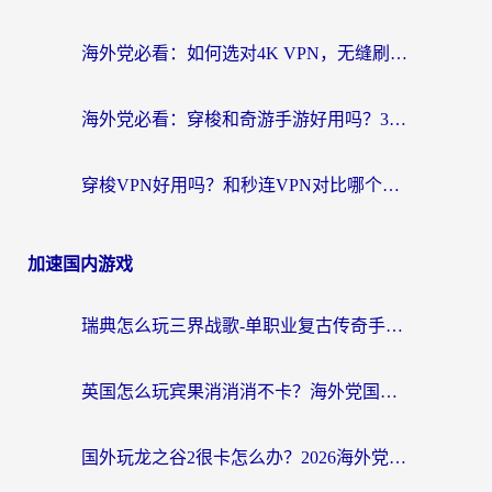
海外党必看：如何选对4K VPN，无缝刷国内剧听网易云？
海外党必看：穿梭和奇游手游好用吗？3步选对回国加速器，流畅看CCTV5海外直播
穿梭VPN好用吗？和秒连VPN对比哪个回国效果更好？海外党亲测实用指南
加速国内游戏
瑞典怎么玩三界战歌-单职业复古传奇手游？海外党国服游戏加速终极指南
英国怎么玩宾果消消消不卡？海外党国服游戏加速终极攻略（附守望第九大陆解决办法）
国外玩龙之谷2很卡怎么办？2026海外党必看的国服游戏加速全攻略