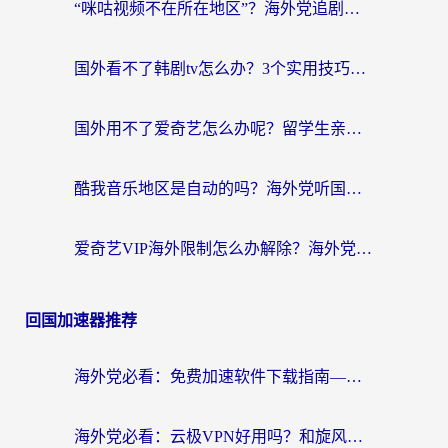
“咪咕视频不在所在地区”？海外党追剧看片、炒股的救星来了！
国外看不了韩剧tv怎么办？3个实用技巧解决海外追剧难题（附书旗小说&社保查询攻略）
国外用不了爱奇艺怎么办呢？留学生亲测有效的回国加速方案
酷我音乐地区是自动的吗？海外党听国内音乐看视频的真实解决方案
爱奇艺VIP海外限制怎么办解除？海外党追剧看片的终极解决方案
回国加速器推荐
海外党必看：免费加速软件下载指南——无缝访问国内资源的正确打开方式
海外党必看：云极VPN好用吗？和旋风VPN对比哪个回国效果更好？附真实体验+选择攻略