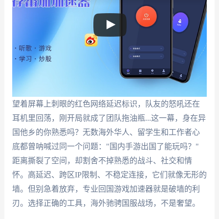
望着屏幕上刺眼的红色网络延迟标识，队友的怒吼还在
耳机里回荡，刚开局就成了团队拖油瓶...这一幕，身在异
国他乡的你熟悉吗？无数海外华人、留学生和工作者心
底都曾呐喊过同一个问题："国内手游出国了能玩吗？"
距离撕裂了空间，却割舍不掉熟悉的战斗、社交和情
怀。高延迟、跨区IP限制、不稳定连接，它们就像无形的
墙。但别急着放弃，专业回国游戏加速器就是破墙的利
刃。选择正确的工具，海外驰骋国服战场，不是奢望。