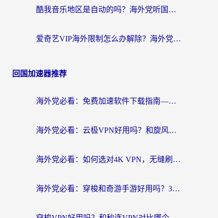
酷我音乐地区是自动的吗？海外党听国内音乐看视频的真实解决方案
爱奇艺VIP海外限制怎么办解除？海外党追剧看片的终极解决方案
回国加速器推荐
海外党必看：免费加速软件下载指南——无缝访问国内资源的正确打开方式
海外党必看：云极VPN好用吗？和旋风VPN对比哪个回国效果更好？附真实体验+选择攻略
海外党必看：如何选对4K VPN，无缝刷国内剧听网易云？
海外党必看：穿梭和奇游手游好用吗？3步选对回国加速器，流畅看CCTV5海外直播
穿梭VPN好用吗？和秒连VPN对比哪个回国效果更好？海外党亲测实用指南