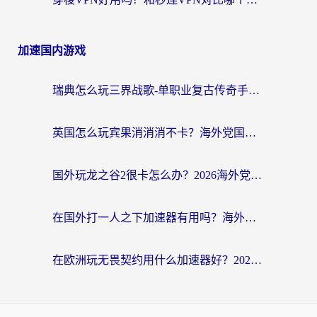
加速国内游戏
瑞典怎么玩三界战歌-单职业复古传奇手游？海外党国服游戏加速终极指南
英国怎么玩宾果消消消不卡？海外党国服游戏加速终极攻略（附守望第九大陆解决办法）
国外玩龙之谷2很卡怎么办？2026海外党必看的国服游戏加速全攻略
在国外打一人之下加速器有用吗？海外党国服游戏畅玩全攻略
在欧洲玩无畏契约用什么加速器好？2026海外党亲测有效指南