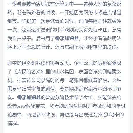
一步看似被动实则都在计算之中——这种人性的复杂反
转，我在海外看的时候，一开始因为网络卡顿差点错过
细节。记得第一次尝试看的时候，画面每隔几秒就缓冲
一次，赵明达和詹嗣的对手戏刚到关键处就卡住，急得
我直拍桌子。后来用了
番茄加速器
，才终于看清赵明达
脸上那种隐忍的算计，还有詹嗣举报时眼神里的决绝。
剧中的经济犯罪线也很有深度，企柯公司的骗税案像极
了《人民的名义》里的山水集团，表面合法实则暗藏玄
机。柏富达公司设局时的每一笔账目都藏着陷阱，这种
需要仔细看字幕的剧情，要是网络延迟高根本跟不上节
奏。
番茄加速器
的智能分流技术帮了大忙，它能优先给
影音APP分配带宽，我看剧的时候同时开着微信和同学讨
论剧情，两边都不耽误，再也没有出现过海外看b站卡的
情况。