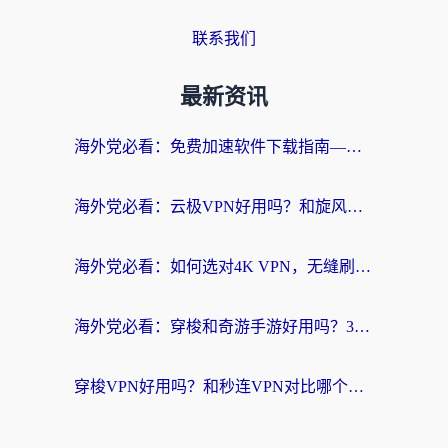
联系我们
最新资讯
海外党必看：免费加速软件下载指南——无缝访问国内资源的正确打开方式
海外党必看：云极VPN好用吗？和旋风VPN对比哪个回国效果更好？附真实体验+选择攻略
海外党必看：如何选对4K VPN，无缝刷国内剧听网易云？
海外党必看：穿梭和奇游手游好用吗？3步选对回国加速器，流畅看CCTV5海外直播
穿梭VPN好用吗？和秒连VPN对比哪个回国效果更好？海外党亲测实用指南