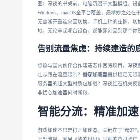
图；深夜的书桌前，电脑沉浸于大型模组。设
Windows、macOS全平台覆盖，最精妙
无需断开重连来回切换。手机上种的庄稼，切
地，无论拿起哪台设备，都能即刻回到那个你
告别流量焦虑：持续建造的
想象与国内伙伴合作建造宏伟宫殿项目，深夜鏖
壮志毁在流量限制？
番茄加速器
提供稳定无限
服务器的超大型材质包加载？深夜红石机关反
非忧心加速器何时断粮。
智能分流：精准加速
游戏加速不只是打开加速器。关键在于“精准”
类型流量。网易《我的世界》国服的登录验证