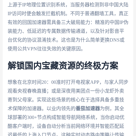
上源于IP地理位置识别系统，当服务器检测到非中国大陆
IP访问时便会触发拦截机制。不同于普通翻墙工具，真正
有效的回国加速器需具备三大破局能力：精准的中国IP伪
装能力、低延迟的专属数据传输通道，以及针对影音平
台优化的协议混淆技术。这也是为什么简单更换DNS或
使用公共VPN往往失效的关键原因。
解锁国内宝藏资源的终极方案
想象在北京时间20：00准时打开电视家APP，与家人同步
观看央视春晚直播；或是深夜用美团点一份小龙虾外卖
寄到父母家。实现这些场景的核心在于选择具备多重技
术保障的加速器。以业内领先的
番茄加速器
为例，其全
球部署的300+节点构成智能导航网络系统，当你启动优
酷客户端时，设备自动分析当前网络环境并智能匹配延
迟最低的上海入口节点。这种实时动态路由策略让传输