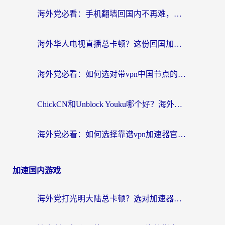
海外党必看：手机翻墙回国内不再难，一篇搞定无缝访问国内资源指南
海外华人电视直播总卡顿？这份回国加速器选择指南帮你无缝看国内资源
海外党必看：如何选对带vpn中国节点的加速器？无缝访问国内资源全攻略
ChickCN和Unblock Youku哪个好？海外党亲测4款热门回国加速器，附避坑指南
海外党必看：如何选择靠谱vpn加速器官网？轻松解决国内APP地区限制
加速国内游戏
海外党打光明大陆总卡顿？选对加速器才是关键！（附亲测好用的推荐）