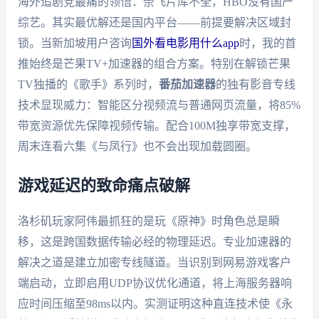
海外追剧党最痛的领悟：奈飞片库不全，HBO没有国产
综艺。其实最优解还是国内平台——前提要解决区域封
锁。当新加坡用户咨询
国外看电影用什么app
时，我的首
推始终是芒果TV+加速器的组合方案。特别在解锁芒果
TV独播的《歌手》系列时，
番茄加速器
的独有影音专线
技术显现威力：智能区分视频流与普通网页流量，将85%
带宽资源优先保障视频传输。配合100M独享带宽支撑，
周末连看六集《与凤行》也不会出现加载圆圈。
游戏延迟的致命痛点破解
洛杉矶玩家阿伟最抓狂的是玩《原神》时角色总是瞬
移，这是跨国数据传输必经的物理延迟。专业加速器的
解决之道是建立加密专线隧道。当识别到网易游戏客户
端启动，立即启用UDP协议优化通道，将上海服务器响
应时间压缩至98ms以内。实测证明这种直连技术使《永