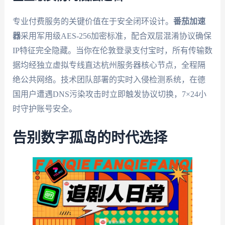
专业付费服务的关键价值在于安全闭环设计。
番茄加速
器
采用军用级AES-256加密标准，配合双层混淆协议确保
IP特征完全隐藏。当你在伦敦登录支付宝时，所有传输数
据均经独立虚拟专线直达杭州服务器核心节点，全程隔
绝公共网络。技术团队部署的实时入侵检测系统，在德
国用户遭遇DNS污染攻击时立即触发协议切换，7×24小
时守护账号安全。
告别数字孤岛的时代选择