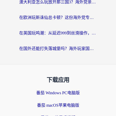
澳大利亚怎么玩放开那三国3？海外党亲测有效的国服游戏加速指南
在欧洲玩新诛仙总卡顿？这份海外党专属加速器指南帮你解决延迟难题
在英国玩鸣潮：从延迟999到丝滑操作，我是怎么做到的？
在国外还能打失落城堡吗？海外玩家国服游戏加速终极指南（附北美玩online加速器下载技巧）
下载应用
番茄 Windows PC电脑版
番茄 macOS苹果电脑版