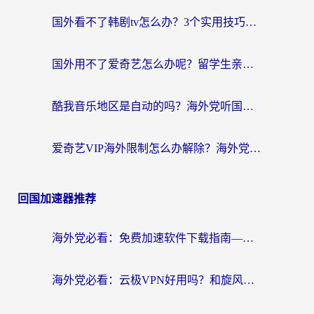
国外看不了韩剧tv怎么办？3个实用技巧解决海外追剧难题（附书旗小说&社保查询攻略）
国外用不了爱奇艺怎么办呢？留学生亲测有效的回国加速方案
酷我音乐地区是自动的吗？海外党听国内音乐看视频的真实解决方案
爱奇艺VIP海外限制怎么办解除？海外党追剧看片的终极解决方案
回国加速器推荐
海外党必看：免费加速软件下载指南——无缝访问国内资源的正确打开方式
海外党必看：云极VPN好用吗？和旋风VPN对比哪个回国效果更好？附真实体验+选择攻略