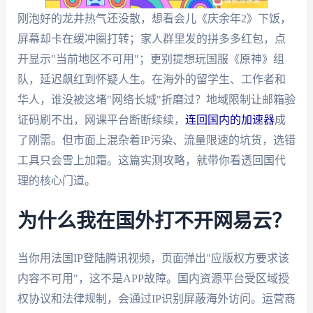
刚泡好的龙井热气还没散，想看会儿《庆余年2》下饭，
屏幕却卡在缓冲圈打转；家人群里发的拼多多红包，点
开显示"当前地区不可用"；更别提想玩国服《原神》组
队，延迟飙红到怀疑人生。在海外的留学生、工作者和
华人，谁没被这堵"网络长城"折磨过？地域限制让邮箱验
证码刷不出，网课平台断断续续，
连回国内的加速器
成
了刚需。但市面上混杂着IP污染、流量限速的坑货，选错
工具只会雪上加霜。这篇实测攻略，就带你看透回国代
理的核心门道。
为什么我在国外打不开网易云？
当你用法国IP登陆腾讯视频，页面弹出"应版权方要求该
内容不可用"，这不是APP故障。国内资源平台受区域授
权协议和法律规制，会通过IP识别屏蔽海外访问。运营商