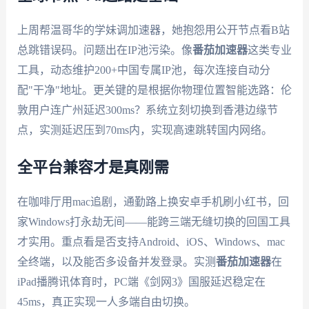
上周帮温哥华的学妹调加速器，她抱怨用公开节点看B站
总跳错误码。问题出在IP池污染。像
番茄加速器
这类专业
工具，动态维护200+中国专属IP池，每次连接自动分
配"干净"地址。更关键的是根据你物理位置智能选路：伦
敦用户连广州延迟300ms？系统立刻切换到香港边缘节
点，实测延迟压到70ms内，实现高速跳转国内网络。
全平台兼容才是真刚需
在咖啡厅用mac追剧，通勤路上换安卓手机刷小红书，回
家Windows打永劫无间——能跨三端无缝切换的回国工具
才实用。重点看是否支持Android、iOS、Windows、mac
全终端，以及能否多设备并发登录。实测
番茄加速器
在
iPad播腾讯体育时，PC端《剑网3》国服延迟稳定在
45ms，真正实现一人多端自由切换。