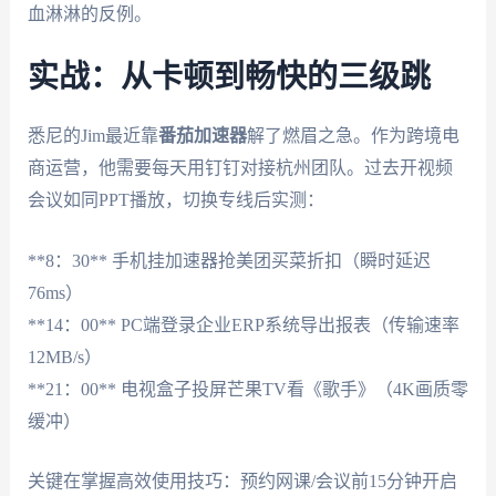
血淋淋的反例。
实战：从卡顿到畅快的三级跳
悉尼的Jim最近靠
番茄加速器
解了燃眉之急。作为跨境电
商运营，他需要每天用钉钉对接杭州团队。过去开视频
会议如同PPT播放，切换专线后实测：
**8：30** 手机挂加速器抢美团买菜折扣（瞬时延迟
76ms）
**14：00** PC端登录企业ERP系统导出报表（传输速率
12MB/s）
**21：00** 电视盒子投屏芒果TV看《歌手》（4K画质零
缓冲）
关键在掌握高效使用技巧：预约网课/会议前15分钟开启