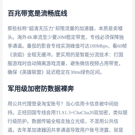
百兆带宽是流畅底线
那些标称"超清无压力"却限流量的加速器，本质是卖噱
头。海外4K串流至少要20M稳定带宽，专线必须保障独
享通道。番茄的影音专线实测峰值可达100Mbps，看60帧
《浪姐》全程无缓冲。更实用的是智能分流技术：打国
服游戏时自动隔离游戏流量，避免微信视频占用带宽，
确保《英雄联盟》延迟稳定在30ms绿色区间。
军用级加密防数据裸奔
用公共代理登录淘宝账号？当心信用卡信息被中间劫
持。正经回国专线会用TLS1.3+ChaCha20双加密，类似银
行级防护。数据传输全程走独立光缆，不混用公共信
道。去年某加速器因共享通道导致用户账号泄露，就是