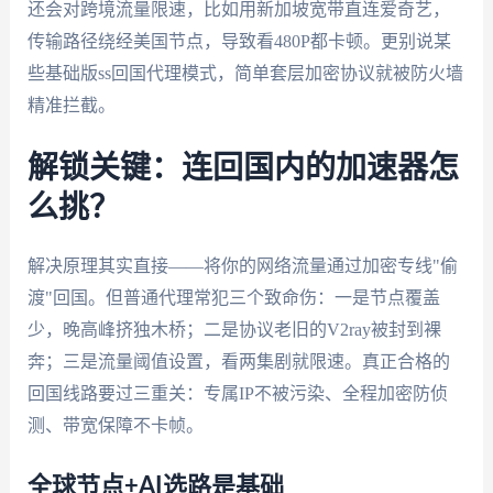
还会对跨境流量限速，比如用新加坡宽带直连爱奇艺，
传输路径绕经美国节点，导致看480P都卡顿。更别说某
些基础版ss回国代理模式，简单套层加密协议就被防火墙
精准拦截。
解锁关键：连回国内的加速器怎
么挑？
解决原理其实直接——将你的网络流量通过加密专线"偷
渡"回国。但普通代理常犯三个致命伤：一是节点覆盖
少，晚高峰挤独木桥；二是协议老旧的V2ray被封到裸
奔；三是流量阈值设置，看两集剧就限速。真正合格的
回国线路要过三重关：专属IP不被污染、全程加密防侦
测、带宽保障不卡帧。
全球节点+AI选路是基础