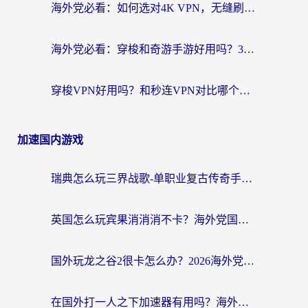
海外党必看：如何选对4K VPN，无缝刷国内剧听网易云？
海外党必看：穿梭和奇游手游好用吗？3步选对回国加速器，流畅看CCTV5海外直播
穿梭VPN好用吗？和秒连VPN对比哪个回国效果更好？海外党亲测实用指南
加速国内游戏
瑞典怎么玩三界战歌-单职业复古传奇手游？海外党国服游戏加速终极指南
英国怎么玩宾果消消消不卡？海外党国服游戏加速终极攻略（附守望第九大陆解决办法）
国外玩龙之谷2很卡怎么办？2026海外党必看的国服游戏加速全攻略
在国外打一人之下加速器有用吗？海外党国服游戏畅玩全攻略