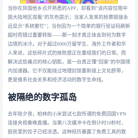
当你在异国他乡点开熟悉的APP，却看到"该内容仅限中
国大陆地区观看"的灰色提示；当家人发来的抢票链接永
远显示"系统繁忙"；当你因为一个简单的银行验证码刷新
超时而错过重要转账——那一刻才真正体会到何为数字
边境的冰冷。对于超过6000万留学生、海外工作者和华
人来说，这些碎片式的挫败感正在重组我们的日常。而
解决这些痛点的核心钥匙，是一台真正懂"回家"的中国境
内加速器。它不仅能绕过地理封锁重新接上文化脐带，
更是维系社会关系和经济活动的数字生命线。
被隔绝的数字孤岛
去年除夕夜，柏林的小米尝试七款所谓的免费回国VPN
连接央视春晚直播。当第八次缓冲卡在倒计时10秒时，
厨房里的饺子已经凉透。这种经历暴露了免费工具的致