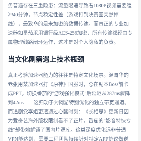
务普遍存在三重隐患：流量限速导致看1080P视频需要缓
冲40分钟，节点稳定性差（游戏打到决赛圈突然掉
线），最致命的是未加密的数据传输。而真正的专业加
速器如番茄采用银行级AES-256加密，所有传输都经由专
属物理线路闭环运作，这才是对个人隐私的负责。
当文化刚需遇上技术瓶颈
真正考验加速器能力的往往是特定文化场景。温哥华的
老张用某加速器打《原神》国服时，总在副本Boss前卡
成PPT。切换番茄的"游戏强化模式"后延迟从287ms骤降
到42ms——这归功于为网游特别优化的独立带宽通道。
而追剧党李姐更遭遇过心酸时刻：《长相思》更新日因
为爱奇艺海外版权限制看不了正片，番茄的"影音特快专
线"却带她解锁了国内片源库。这类深度优化远非普通
VPN能达到，需要工程团队持续针对特定APP协议做逆