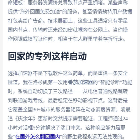
命短板：服务器资源挤兑导致节点严重拥堵。某些声称
提供"海外回国免费加速"的服务，甚至悄悄劫持用户数据
打包卖给广告商。技术层面上，这些工具通常只有零星
国内节点，传输时还未经加密就裸奔在公网上。当你操
作网银或填写证件时，相当于在人群里举着存折行走。
回家的专列这样启动
选择加速器不是下载软件这么简单，而是重建一条安全
隧道。我在洛杉矶第一次用
番茄加速器
的"智能诊断"功能
时，系统自动切换了三次路径——从电信普通线路跳转
到联通游戏专线，最后稳定在移动影视节点。这背后是
它覆盖全国30+城市的服务器矩阵在动态调度资源。凌晨
追《庆余年》更新时突然提示需要验证，工程师通过24
小时对话框5分钟解决了端口冲突。这种响应能力是那
些"
在国外怎么翻回国内
"的野生教程永远无法兑现的。