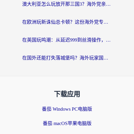
澳大利亚怎么玩放开那三国3？海外党亲测有效的国服游戏加速指南
在欧洲玩新诛仙总卡顿？这份海外党专属加速器指南帮你解决延迟难题
在英国玩鸣潮：从延迟999到丝滑操作，我是怎么做到的？
在国外还能打失落城堡吗？海外玩家国服游戏加速终极指南（附北美玩online加速器下载技巧）
下载应用
番茄 Windows PC电脑版
番茄 macOS苹果电脑版