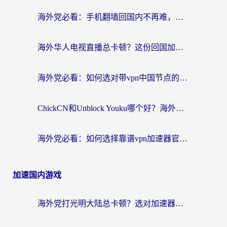
海外党必看：手机翻墙回国内不再难，一篇搞定无缝访问国内资源指南
海外华人电视直播总卡顿？这份回国加速器选择指南帮你无缝看国内资源
海外党必看：如何选对带vpn中国节点的加速器？无缝访问国内资源全攻略
ChickCN和Unblock Youku哪个好？海外党亲测4款热门回国加速器，附避坑指南
海外党必看：如何选择靠谱vpn加速器官网？轻松解决国内APP地区限制
加速国内游戏
海外党打光明大陆总卡顿？选对加速器才是关键！（附亲测好用的推荐）