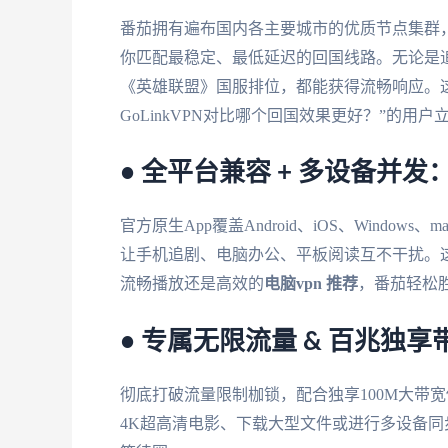
番茄拥有遍布国内各主要城市的优质节点集群
你匹配最稳定、最低延迟的回国线路。无论是
《英雄联盟》国服排位，都能获得流畅响应。这
GoLinkVPN对比哪个回国效果更好？”的用
• 全平台兼容 + 多设备并
官方原生App覆盖Android、iOS、Wind
让手机追剧、电脑办公、平板阅读互不干扰。
流畅播放还是高效的
电脑vpn 推荐
，番茄轻松
• 专属无限流量 & 百兆独
彻底打破流量限制枷锁，配合独享100M大带
4K超高清电影、下载大型文件或进行多设备