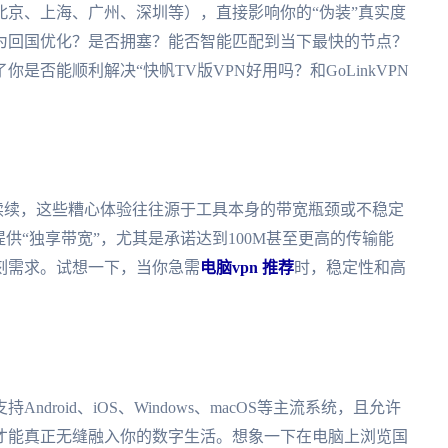
京、上海、广州、深圳等），直接影响你的“伪装”真实度
为回国优化？是否拥塞？能否智能匹配到当下最快的节点？
否能顺利解决“快帆TV版VPN好用吗？和GoLinkVPN
续续，这些糟心体验往往源于工具本身的带宽瓶颈或不稳定
供“独享带宽”，尤其是承诺达到100M甚至更高的传输能
刻需求。试想一下，当你急需
电脑vpn 推荐
时，稳定性和高
roid、iOS、Windows、macOS等主流系统，且允许
才能真正无缝融入你的数字生活。想象一下在电脑上浏览国