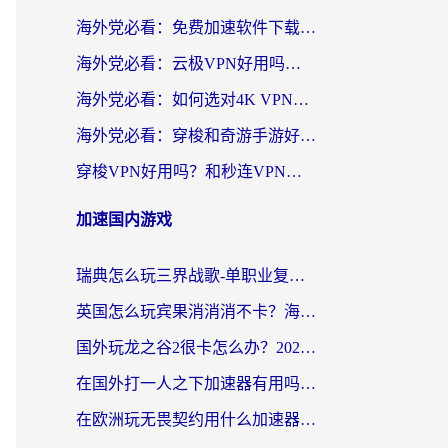
海外党必看：免费加速软件下载指南——无缝访问国内资源的正确打开方式
海外党必看：云极VPN好用吗？和旋风VPN对比哪个回国效果更好？附真实体验+选择攻略
海外党必看：如何选对4K VPN，无缝刷国内剧听网易云？
海外党必看：穿梭和奇游手游好用吗？3步选对回国加速器，流畅看CCTV5海外直播
穿梭VPN好用吗？和秒连VPN对比哪个回国效果更好？海外党亲测实用指南
加速国内游戏
瑞典怎么玩三界战歌-单职业复古传奇手游？海外党国服游戏加速终极指南
英国怎么玩宾果消消消不卡？海外党国服游戏加速终极攻略（附守望第九大陆解决办法）
国外玩龙之谷2很卡怎么办？2026海外党必看的国服游戏加速全攻略
在国外打一人之下加速器有用吗？海外党国服游戏畅玩全攻略
在欧洲玩无畏契约用什么加速器好？2026海外党亲测有效指南