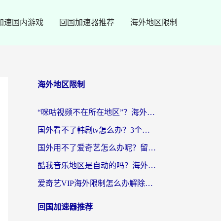
加速国内游戏
回国加速器推荐
海外地区限制
海外地区限制
“咪咕视频不在所在地区”？海外党追剧看片、炒股的救星来了！
国外看不了韩剧tv怎么办？3个实用技巧解决海外追剧难题（附书旗小说&社保查询攻略）
国外用不了爱奇艺怎么办呢？留学生亲测有效的回国加速方案
酷我音乐地区是自动的吗？海外党听国内音乐看视频的真实解决方案
爱奇艺VIP海外限制怎么办解除？海外党追剧看片的终极解决方案
回国加速器推荐