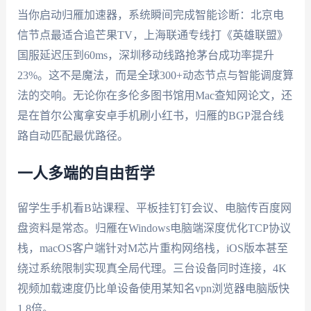
当你启动归雁加速器，系统瞬间完成智能诊断：北京电
信节点最适合追芒果TV，上海联通专线打《英雄联盟》
国服延迟压到60ms，深圳移动线路抢茅台成功率提升
23%。这不是魔法，而是全球300+动态节点与智能调度算
法的交响。无论你在多伦多图书馆用Mac查知网论文，还
是在首尔公寓拿安卓手机刷小红书，归雁的BGP混合线
路自动匹配最优路径。
一人多端的自由哲学
留学生手机看B站课程、平板挂钉钉会议、电脑传百度网
盘资料是常态。归雁在Windows电脑端深度优化TCP协议
栈，macOS客户端针对M芯片重构网络栈，iOS版本甚至
绕过系统限制实现真全局代理。三台设备同时连接，4K
视频加载速度仍比单设备使用某知名vpn浏览器电脑版快
1.8倍。