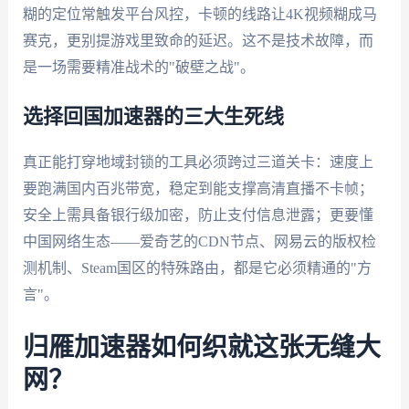
糊的定位常触发平台风控，卡顿的线路让4K视频糊成马
赛克，更别提游戏里致命的延迟。这不是技术故障，而
是一场需要精准战术的"破壁之战"。
选择回国加速器的三大生死线
真正能打穿地域封锁的工具必须跨过三道关卡：速度上
要跑满国内百兆带宽，稳定到能支撑高清直播不卡帧；
安全上需具备银行级加密，防止支付信息泄露；更要懂
中国网络生态——爱奇艺的CDN节点、网易云的版权检
测机制、Steam国区的特殊路由，都是它必须精通的"方
言"。
归雁加速器如何织就这张无缝大
网？