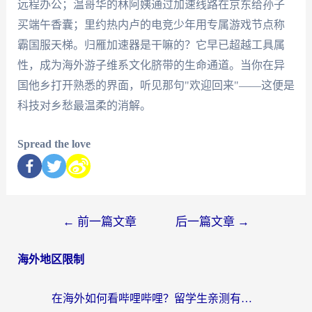
远程办公；温哥华的林阿姨通过加速线路在京东给孙子
买端午香囊；里约热内卢的电竞少年用专属游戏节点称
霸国服天梯。归雁加速器是干嘛的？它早已超越工具属
性，成为海外游子维系文化脐带的生命通道。当你在异
国他乡打开熟悉的界面，听见那句"欢迎回来"——这便是
科技对乡愁最温柔的消解。
Spread the love
←
前一篇文章
后一篇文章
→
海外地区限制
在海外如何看哔哩哔哩？留学生亲测有效的回国加速指南