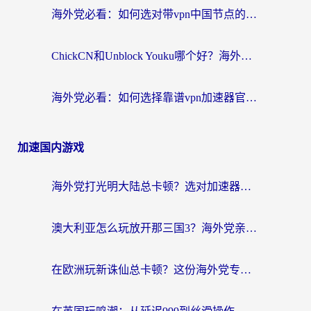
海外党必看：如何选对带vpn中国节点的加速器？无缝访问国内资源全攻略
ChickCN和Unblock Youku哪个好？海外党亲测4款热门回国加速器，附避坑指南
海外党必看：如何选择靠谱vpn加速器官网？轻松解决国内APP地区限制
加速国内游戏
海外党打光明大陆总卡顿？选对加速器才是关键！（附亲测好用的推荐）
澳大利亚怎么玩放开那三国3？海外党亲测有效的国服游戏加速指南
在欧洲玩新诛仙总卡顿？这份海外党专属加速器指南帮你解决延迟难题