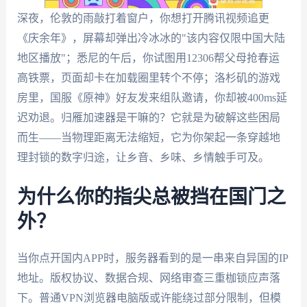
深夜，伦敦的雨敲打着窗户，你想打开腾讯视频追更
《庆余年》，屏幕却弹出冷冰冰的"该内容仅限中国大陆
地区播放"；悉尼的午后，你试图用12306帮父母抢春运
高铁票，页面却卡在加载圈里转个不停；洛杉矶的游戏
房里，国服《原神》好友发来组队邀请，你却被400ms延
迟劝退。归雁加速器是干嘛的？它就是为破解这些困局
而生——当物理距离无法缩短，它为你架起一条穿越地
理封锁的数字归途，让乡音、乡味、乡情触手可及。
为什么你的指尖总被挡在国门之
外？
当你点开国内APP时，服务器看到的是一串来自异国的IP
地址。版权协议、数据合规、网络审查三重枷锁应声落
下。普通VPN浏览器电脑版或许能绕过部分限制，但模