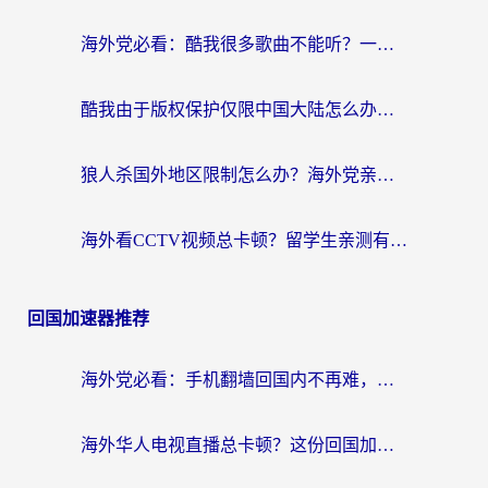
海外党必看：酷我很多歌曲不能听？一招解决优酷版权限制+B站地域问题！
酷我由于版权保护仅限中国大陆怎么办？海外党亲测有效的解锁指南
狼人杀国外地区限制怎么办？海外党亲测有效的全场景回国加速指南
海外看CCTV视频总卡顿？留学生亲测有效的回国加速器选择指南
回国加速器推荐
海外党必看：手机翻墙回国内不再难，一篇搞定无缝访问国内资源指南
海外华人电视直播总卡顿？这份回国加速器选择指南帮你无缝看国内资源