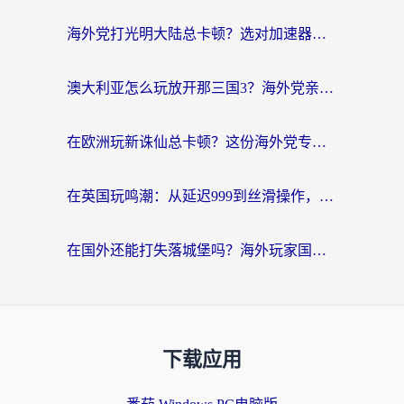
海外党打光明大陆总卡顿？选对加速器才是关键！（附亲测好用的推荐）
澳大利亚怎么玩放开那三国3？海外党亲测有效的国服游戏加速指南
在欧洲玩新诛仙总卡顿？这份海外党专属加速器指南帮你解决延迟难题
在英国玩鸣潮：从延迟999到丝滑操作，我是怎么做到的？
在国外还能打失落城堡吗？海外玩家国服游戏加速终极指南（附北美玩online加速器下载技巧）
下载应用