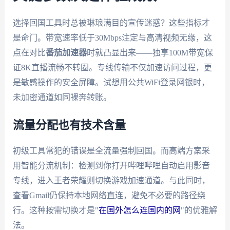
选择回国工具时总被琳琅满目的宣传迷惑？这些指标才
是命门。带宽速率低于30Mbps注定与高清视频无缘，这
点在对比
番茄加速器
时就凸显出来——独享100M带宽保
证8K直播流畅不转圈。专线传输不仅加速访问过程，更
是敏感操作的安全屏障。试想用公共WiFi登录网银时，
未加密通道如同裸奔转账。
流量分配也有技术含量
初级工具常犯的错误是全流量强制回国。而高端方案采
用智能分流机制：检测到你打开哔哩哔哩自动启用影音
专线，进入王者荣耀则切换游戏加速通道。与此同时，
查看Gmail仍保持本地网络直连，避免不必要的路径绕
行。这种按需切换才是"
在国外怎么连国内的网
"的优雅解
法。