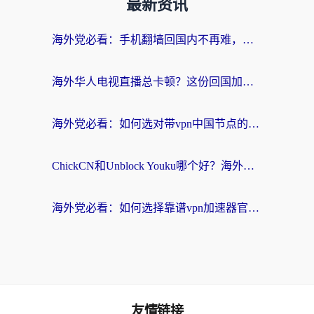
最新资讯
海外党必看：手机翻墙回国内不再难，一篇搞定无缝访问国内资源指南
海外华人电视直播总卡顿？这份回国加速器选择指南帮你无缝看国内资源
海外党必看：如何选对带vpn中国节点的加速器？无缝访问国内资源全攻略
ChickCN和Unblock Youku哪个好？海外党亲测4款热门回国加速器，附避坑指南
海外党必看：如何选择靠谱vpn加速器官网？轻松解决国内APP地区限制
友情链接