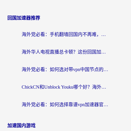
回国加速器推荐
海外党必看：手机翻墙回国内不再难，一篇搞定无缝访问国内资源指南
海外华人电视直播总卡顿？这份回国加速器选择指南帮你无缝看国内资源
海外党必看：如何选对带vpn中国节点的加速器？无缝访问国内资源全攻略
ChickCN和Unblock Youku哪个好？海外党亲测4款热门回国加速器，附避坑指南
海外党必看：如何选择靠谱vpn加速器官网？轻松解决国内APP地区限制
加速国内游戏