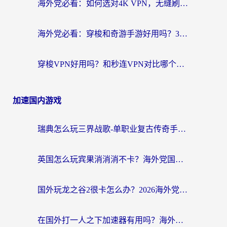
海外党必看：如何选对4K VPN，无缝刷国内剧听网易云？
海外党必看：穿梭和奇游手游好用吗？3步选对回国加速器，流畅看CCTV5海外直播
穿梭VPN好用吗？和秒连VPN对比哪个回国效果更好？海外党亲测实用指南
加速国内游戏
瑞典怎么玩三界战歌-单职业复古传奇手游？海外党国服游戏加速终极指南
英国怎么玩宾果消消消不卡？海外党国服游戏加速终极攻略（附守望第九大陆解决办法）
国外玩龙之谷2很卡怎么办？2026海外党必看的国服游戏加速全攻略
在国外打一人之下加速器有用吗？海外党国服游戏畅玩全攻略