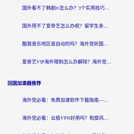
国外看不了韩剧tv怎么办？3个实用技巧解决海外追剧难题（附书旗小说&社保查询攻略）
国外用不了爱奇艺怎么办呢？留学生亲测有效的回国加速方案
酷我音乐地区是自动的吗？海外党听国内音乐看视频的真实解决方案
爱奇艺VIP海外限制怎么办解除？海外党追剧看片的终极解决方案
回国加速器推荐
海外党必看：免费加速软件下载指南——无缝访问国内资源的正确打开方式
海外党必看：云极VPN好用吗？和旋风VPN对比哪个回国效果更好？附真实体验+选择攻略