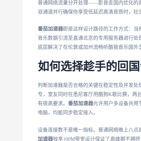
普通网络流量分开处理——影音走国内优化的
双通道并行确保你享受低延迟高清音质时，社
番茄加速器
即是这样设计路径的工作方式：当
音乐数据引流至直通北京的专用服务器进行处
底层解决了在伦敦或加州流畅听酷我音乐国外
如何选择趁手的回国
判断加速器是否合格的关键在稳定性及并发处
专，室友同时在悉尼客厅用酷狗K歌比赛，两
有很高要求。
番茄加速器
允许用户多设备共用节
电脑，均能同步稳定接入。
设备连接数不是唯一指标。普通网络晚上八点
加速器
独享100M带宽设计保证了高峰期不拥