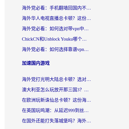
海外党必看：手机翻墙回国内不再难，一篇搞定无缝访问国内资源指南
海外华人电视直播总卡顿？这份回国加速器选择指南帮你无缝看国内资源
海外党必看：如何选对带vpn中国节点的加速器？无缝访问国内资源全攻略
ChickCN和Unblock Youku哪个好？海外党亲测4款热门回国加速器，附避坑指南
海外党必看：如何选择靠谱vpn加速器官网？轻松解决国内APP地区限制
加速国内游戏
海外党打光明大陆总卡顿？选对加速器才是关键！（附亲测好用的推荐）
澳大利亚怎么玩放开那三国3？海外党亲测有效的国服游戏加速指南
在欧洲玩新诛仙总卡顿？这份海外党专属加速器指南帮你解决延迟难题
在英国玩鸣潮：从延迟999到丝滑操作，我是怎么做到的？
在国外还能打失落城堡吗？海外玩家国服游戏加速终极指南（附北美玩online加速器下载技巧）