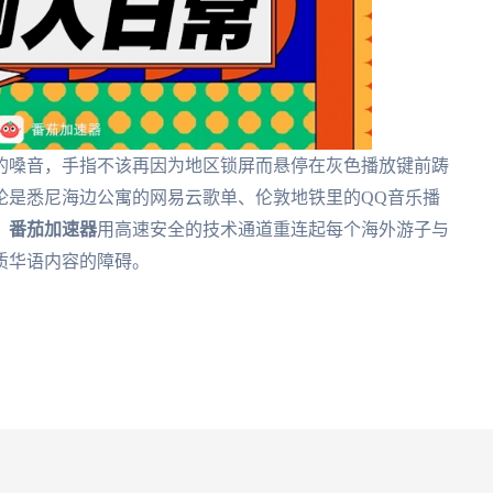
的嗓音，手指不该再因为地区锁屏而悬停在灰色播放键前踌
论是悉尼海边公寓的网易云歌单、伦敦地铁里的QQ音乐播
。
番茄加速器
用高速安全的技术通道重连起每个海外游子与
质华语内容的障碍。