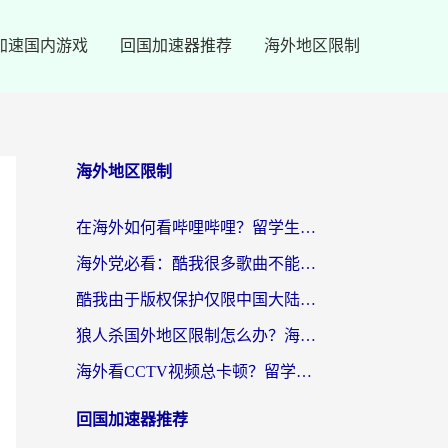
加速国内游戏
回国加速器推荐
海外地区限制
海外地区限制
在海外如何看哔哩哔哩？留学生亲测有效的回国加速指南
海外党必看：酷我很多歌曲不能听？一招解决优酷版权限制+B站地域问题！
酷我由于版权保护仅限中国大陆怎么办？海外党亲测有效的解锁指南
狼人杀国外地区限制怎么办？海外党亲测有效的全场景回国加速指南
海外看CCTV视频总卡顿？留学生亲测有效的回国加速器选择指南
回国加速器推荐