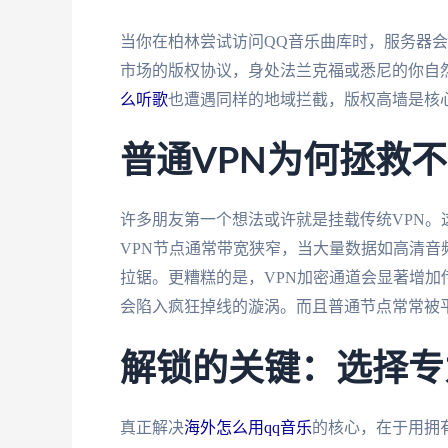
当你在柏林尝试访问QQ音乐曲库时，服务器会
市场的版权协议，身处法兰克福或悉尼的你自
么听歌
也遭遇同样的地域拦截，版权高墙是核
普通VPN为何拯救
许多朋友第一个想法或许就是挂载传统VPN
VPN节点通常带宽狭窄，当大量数据如高清
拉锯。更糟糕的是，VPN加密通道会显著增
会陷入疯狂掉线的漩涡。而且普通节点常常被
解锁的关键：选择专
真正解决
海外怎么用qq音乐
的核心，在于用拥