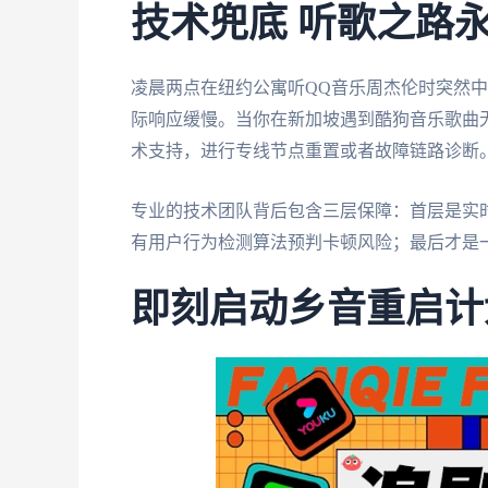
技术兜底 听歌之路
凌晨两点在纽约公寓听QQ音乐周杰伦时突然中
际响应缓慢。当你在新加坡遇到酷狗音乐歌曲
术支持，进行专线节点重置或者故障链路诊断
专业的技术团队背后包含三层保障：首层是实
有用户行为检测算法预判卡顿风险；最后才是
即刻启动乡音重启计