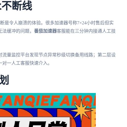
永不断线
断是令人崩溃的体验。很多加速器号称7×24小时售后但实
无法缓冲的问题，
番茄加速器
客服能在三分钟内接通人工技
。
时流量监控平台发现节点异常秒级切换备用线路；第二层设
一对一人工客服快速介入。
划