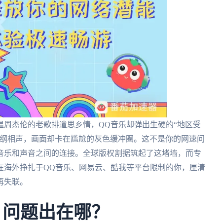
温周杰伦的老歌排遣思乡情，QQ音乐却弹出生硬的“地区受
德纲相声，画面却卡在尴尬的灰色缓冲圈。这不是你的网速问
音乐和声音之间的连接。全球版权割据筑起了这堵墙，而专
在海外挣扎于QQ音乐、网易云、酷我等平台限制的你，厘清
再失联。
 问题出在哪？