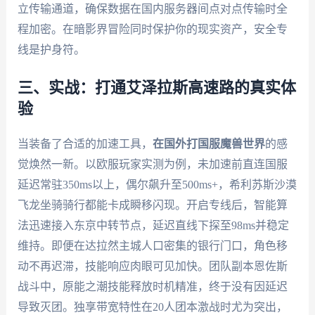
立传输通道，确保数据在国内服务器间点对点传输时全
程加密。在暗影界冒险同时保护你的现实资产，安全专
线是护身符。
三、实战：打通艾泽拉斯高速路的真实体
验
当装备了合适的加速工具，
在国外打国服魔兽世界
的感
觉焕然一新。以欧服玩家实测为例，未加速前直连国服
延迟常驻350ms以上，偶尔飙升至500ms+，希利苏斯沙漠
飞龙坐骑骑行都能卡成瞬移闪现。开启专线后，智能算
法迅速接入东京中转节点，延迟直线下探至98ms并稳定
维持。即便在达拉然主城人口密集的银行门口，角色移
动不再迟滞，技能响应肉眼可见加快。团队副本恩佐斯
战斗中，原能之潮技能释放时机精准，终于没有因延迟
导致灭团。独享带宽特性在20人团本激战时尤为突出，