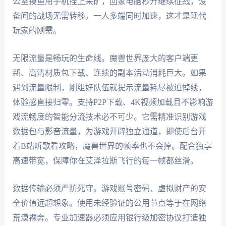
公室摸鱼用手机挂上采矿，回家电脑秒开继续征战，设
备间的战场无需转移。一人多端同时加速，这才是现代
玩家的刚需。
无限流量是畅玩的生命线。魔兽世界庞大的客户端更
新、高清材质包下载、连续的副本活动消耗巨大。如果
遇到流量限制，刚组好队伍就提示流量耗尽被迫掉线，
体验感直接归零。支持P2P下载、4K视频加载且不影响游
戏流畅度的智能分流技术必不可少。它需精准识别游戏
数据包与影音流量，为游戏开辟独立通道，即使后台开
着B站听歌看攻略，魔兽世界的帧率也不会掉。配合独享
高速带宽，保障你在艾泽拉斯飞行的每一帧都丝滑。
数据传输必须严防死守。游戏账号密码、虚拟财产的安
全价值远超想象。使用未经验证的公用节点等于在网络
荒漠裸奔。专业加速器必须应用银行级加密协议打造独