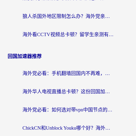
狼人杀国外地区限制怎么办？海外党亲测有效的全场景回国加速指南
海外看CCTV视频总卡顿？留学生亲测有效的回国加速器选择指南
回国加速器推荐
海外党必看：手机翻墙回国内不再难，一篇搞定无缝访问国内资源指南
海外华人电视直播总卡顿？这份回国加速器选择指南帮你无缝看国内资源
海外党必看：如何选对带vpn中国节点的加速器？无缝访问国内资源全攻略
ChickCN和Unblock Youku哪个好？海外党亲测4款热门回国加速器，附避坑指南