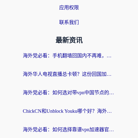
应用权限
联系我们
最新资讯
海外党必看：手机翻墙回国内不再难，一篇搞定无缝访问国内资源指南
海外华人电视直播总卡顿？这份回国加速器选择指南帮你无缝看国内资源
海外党必看：如何选对带vpn中国节点的加速器？无缝访问国内资源全攻略
ChickCN和Unblock Youku哪个好？海外党亲测4款热门回国加速器，附避坑指南
海外党必看：如何选择靠谱vpn加速器官网？轻松解决国内APP地区限制