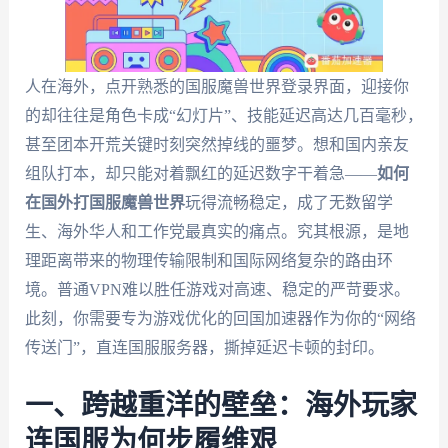
人在海外，点开熟悉的国服魔兽世界登录界面，迎接你
的却往往是角色卡成“幻灯片”、技能延迟高达几百毫秒，
甚至团本开荒关键时刻突然掉线的噩梦。想和国内亲友
组队打本，却只能对着飘红的延迟数字干着急——
如何
在国外打国服魔兽世界
玩得流畅稳定，成了无数留学
生、海外华人和工作党最真实的痛点。究其根源，是地
理距离带来的物理传输限制和国际网络复杂的路由环
境。普通VPN难以胜任游戏对高速、稳定的严苛要求。
此刻，你需要专为游戏优化的回国加速器作为你的“网络
传送门”，直连国服服务器，撕掉延迟卡顿的封印。
一、跨越重洋的壁垒：海外玩家
连国服为何步履维艰