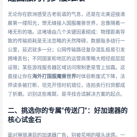
无论你在欧洲感受古老街道的气息，还是在北美迎接清
晨第一缕阳光，想无缝接入国服魔兽世界，总像隔着一
堵无形的墙。这堵墙由几个关键因素砌成：物理距离导
致的传输损耗是无法忽略的天然障碍，数据每多绕行一
公里，延迟就多一分；公网传输路径复杂混乱极易引发
拥堵丢包；不同国家和地区的运营商策略大相径庭层层
设限；某些游戏服务器区域访问限制更是雪上加霜。这
直接让你在
海外打国服魔兽世界
时体验断崖式下降，法
师读条被打断，坦克开怪时机错位，连拍卖行扫货都成
了折磨。识别这些难题，是寻找合适解决方案的起点。
二、挑选你的专属“传送门”：好加速器的
核心试金石
面对琳琅满目的加速器广告，别被花哨的噱头迷惑。一