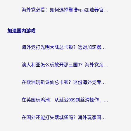
海外党必看：如何选择靠谱vpn加速器官网？轻松解决国内APP地区限制
加速国内游戏
海外党打光明大陆总卡顿？选对加速器才是关键！（附亲测好用的推荐）
澳大利亚怎么玩放开那三国3？海外党亲测有效的国服游戏加速指南
在欧洲玩新诛仙总卡顿？这份海外党专属加速器指南帮你解决延迟难题
在英国玩鸣潮：从延迟999到丝滑操作，我是怎么做到的？
在国外还能打失落城堡吗？海外玩家国服游戏加速终极指南（附北美玩online加速器下载技巧）