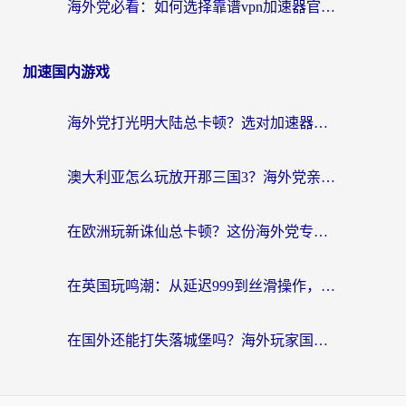
海外党必看：如何选择靠谱vpn加速器官网？轻松解决国内APP地区限制
加速国内游戏
海外党打光明大陆总卡顿？选对加速器才是关键！（附亲测好用的推荐）
澳大利亚怎么玩放开那三国3？海外党亲测有效的国服游戏加速指南
在欧洲玩新诛仙总卡顿？这份海外党专属加速器指南帮你解决延迟难题
在英国玩鸣潮：从延迟999到丝滑操作，我是怎么做到的？
在国外还能打失落城堡吗？海外玩家国服游戏加速终极指南（附北美玩online加速器下载技巧）