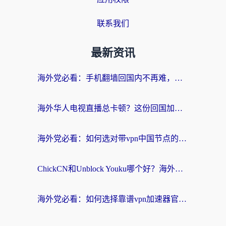
联系我们
最新资讯
海外党必看：手机翻墙回国内不再难，一篇搞定无缝访问国内资源指南
海外华人电视直播总卡顿？这份回国加速器选择指南帮你无缝看国内资源
海外党必看：如何选对带vpn中国节点的加速器？无缝访问国内资源全攻略
ChickCN和Unblock Youku哪个好？海外党亲测4款热门回国加速器，附避坑指南
海外党必看：如何选择靠谱vpn加速器官网？轻松解决国内APP地区限制