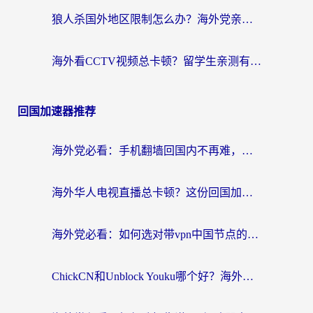
狼人杀国外地区限制怎么办？海外党亲测有效的全场景回国加速指南
海外看CCTV视频总卡顿？留学生亲测有效的回国加速器选择指南
回国加速器推荐
海外党必看：手机翻墙回国内不再难，一篇搞定无缝访问国内资源指南
海外华人电视直播总卡顿？这份回国加速器选择指南帮你无缝看国内资源
海外党必看：如何选对带vpn中国节点的加速器？无缝访问国内资源全攻略
ChickCN和Unblock Youku哪个好？海外党亲测4款热门回国加速器，附避坑指南