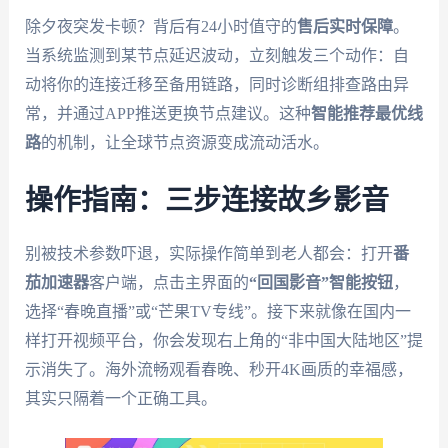
除夕夜突发卡顿？背后有24小时值守的
售后实时保障
。
当系统监测到某节点延迟波动，立刻触发三个动作：自
动将你的连接迁移至备用链路，同时诊断组排查路由异
常，并通过APP推送更换节点建议。这种
智能推荐最优线
路
的机制，让全球节点资源变成流动活水。
操作指南：三步连接故乡影音
别被技术参数吓退，实际操作简单到老人都会：打开
番
茄加速器
客户端，点击主界面的
“回国影音”智能按钮
，
选择“春晚直播”或“芒果TV专线”。接下来就像在国内一
样打开视频平台，你会发现右上角的“非中国大陆地区”提
示消失了。海外流畅观看春晚、秒开4K画质的幸福感，
其实只隔着一个正确工具。