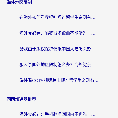
海外地区限制
在海外如何看哔哩哔哩？留学生亲测有效的回国加速指南
海外党必看：酷我很多歌曲不能听？一招解决优酷版权限制+B站地域问题！
酷我由于版权保护仅限中国大陆怎么办？海外党亲测有效的解锁指南
狼人杀国外地区限制怎么办？海外党亲测有效的全场景回国加速指南
海外看CCTV视频总卡顿？留学生亲测有效的回国加速器选择指南
回国加速器推荐
海外党必看：手机翻墙回国内不再难，一篇搞定无缝访问国内资源指南