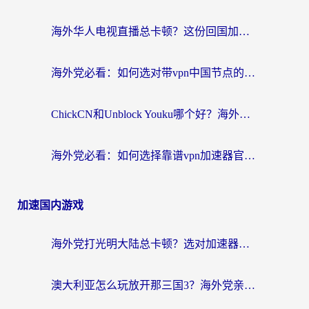
海外华人电视直播总卡顿？这份回国加速器选择指南帮你无缝看国内资源
海外党必看：如何选对带vpn中国节点的加速器？无缝访问国内资源全攻略
ChickCN和Unblock Youku哪个好？海外党亲测4款热门回国加速器，附避坑指南
海外党必看：如何选择靠谱vpn加速器官网？轻松解决国内APP地区限制
加速国内游戏
海外党打光明大陆总卡顿？选对加速器才是关键！（附亲测好用的推荐）
澳大利亚怎么玩放开那三国3？海外党亲测有效的国服游戏加速指南