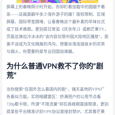
屏幕上的春晚倒计时开始，你却盯着加载中的圆圈干着
急——这画面戳中多少海外游子的痛？版权限制、区域
屏蔽、国际带宽拥堵，让看春晚这个最朴素的年味仪式
成了技术难题。更别提日常追《庆余年2》或刷芒果TV，
页面总弹出冷冰冰的“该内容仅限中国大陆地区播放”。距
离不该成为文化隔离的鸿沟，想要丝滑连接故乡的欢笑
与烟火，你需要的是专业回国加速器。
为什么普通VPN救不了你的“剧
荒”
当你搜索“在国外怎么看国内的剧”，铺天盖地的VPN广
告看似万能。实则暗藏雷区：挤满用户的公用节点看
720p都卡顿，所谓“不限流量”却在高峰期直接限速，更别
提某些平台精准识别VPN协议直接封禁IP。尤其像芒果