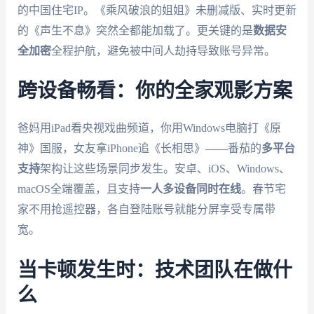
的中国住宅IP。《乘风破浪的姐姐》未删减版、实时更新
的《声生不息》突然全都能加载了。更关键的是
数据安
全加密
全程护航，避免被中间人劫持导致账号异常。
跨设备畅看：你的全家观影方案
爸妈用iPad看央视戏曲频道，你用Windows电脑打《原
神》国服，女友拿iPhone追《长相思》——番茄的
多平台
支持
架构让这些场景同步发生。安卓、iOS、Windows、
macOS全端覆盖，且支持
一人多设备同时在线
。春节宅
家不用抢遥控器，各自登陆账号就能分屏享受专属带
宽。
当卡顿发生时：技术团队在做什
么