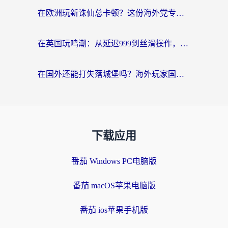
在欧洲玩新诛仙总卡顿？这份海外党专属加速器指南帮你解决延迟难题
在英国玩鸣潮：从延迟999到丝滑操作，我是怎么做到的？
在国外还能打失落城堡吗？海外玩家国服游戏加速终极指南（附北美玩online加速器下载技巧）
下载应用
番茄 Windows PC电脑版
番茄 macOS苹果电脑版
番茄 ios苹果手机版