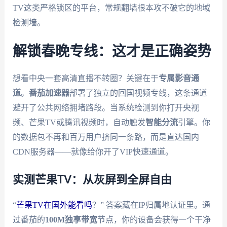
TV这类严格锁区的平台，常规翻墙根本攻不破它的地域
检测墙。
解锁春晚专线：这才是正确姿势
想看中央一套高清直播不转圈？关键在于
专属影音通
道
。
番茄加速器
部署了独立的回国视频专线，这条通道
避开了公共网络拥堵路段。当系统检测到你打开央视
频、芒果TV或腾讯视频时，自动触发
智能分流
引擎。你
的数据包不再和百万用户挤同一条路，而是直达国内
CDN服务器——就像给你开了VIP快速通道。
实测芒果TV：从灰屏到全屏自由
“
芒果TV在国外能看吗
？” 答案藏在IP归属地认证里。通
过番茄的
100M独享带宽
节点，你的设备会获得一个干净