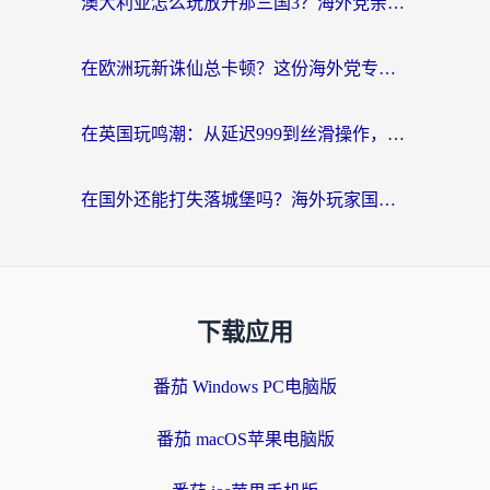
澳大利亚怎么玩放开那三国3？海外党亲测有效的国服游戏加速指南
在欧洲玩新诛仙总卡顿？这份海外党专属加速器指南帮你解决延迟难题
在英国玩鸣潮：从延迟999到丝滑操作，我是怎么做到的？
在国外还能打失落城堡吗？海外玩家国服游戏加速终极指南（附北美玩online加速器下载技巧）
下载应用
番茄 Windows PC电脑版
番茄 macOS苹果电脑版