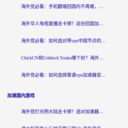
海外党必看：手机翻墙回国内不再难，一篇搞定无缝访问国内资源指南
海外华人电视直播总卡顿？这份回国加速器选择指南帮你无缝看国内资源
海外党必看：如何选对带vpn中国节点的加速器？无缝访问国内资源全攻略
ChickCN和Unblock Youku哪个好？海外党亲测4款热门回国加速器，附避坑指南
海外党必看：如何选择靠谱vpn加速器官网？轻松解决国内APP地区限制
加速国内游戏
海外党打光明大陆总卡顿？选对加速器才是关键！（附亲测好用的推荐）