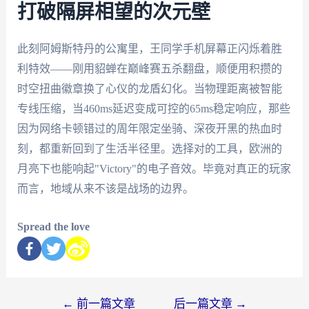
打破隔屏相望的次元壁
此刻阿姆斯特丹的公寓里，王同学手机屏幕正闪烁着胜
利特效——刚用貂蝉在巅峰赛五杀翻盘，顺便用积攒的
时空扭曲徽章换了心仪的龙盾幻化。当物理距离被智能
专线压缩，当460ms延迟变成可控的65ms稳定响应，那些
因为网络卡顿错过的周年限定坐骑、深夜开黑的热血时
刻，都重新回到了生活半径里。选择对的工具，欧洲的
月亮下也能响起"Victory"的电子音效。毕竟对真正的玩家
而言，地域从来不该是战场的边界。
Spread the love
←
前一篇文章
后一篇文章
→