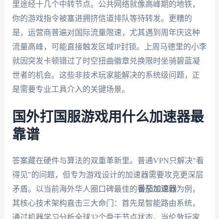
里途经十几个中转节点。公共网络就像高峰期的地铁，
你的游戏指令被塞进拥挤信道排队等待转发。更糟的
是，运营商普遍对国际流量限速，尤其遇到周年庆这种
流量高峰，可能直接触发区域IP封锁。上周马德里的小李
就因突发卡顿错过了时空扭曲徽章兑换限时坐骑碧蓝凝
世者的机会。这些非技术玩家能解决的系统级问题，正
是需要专业工具介入的关键场景。
国外打国服游戏用什么加速器最
靠谱
答案藏在硬件与算法的双重革新里。普通VPN只解决"看
得见"的问题，但专为游戏设计的加速器需要攻克更深层
矛盾。以当前海外华人圈口碑最佳的
番茄加速器
为例，
其核心技术架构直击三大命门：首先是智能路由系统，
通过机器学习分析全球32个骨干节点状态，当伦敦玩家