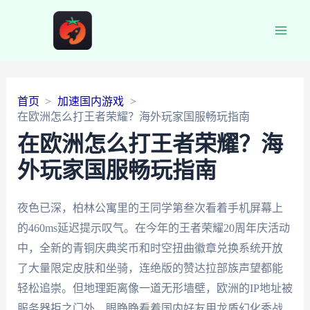
Main
Men
首页
加速国内游戏
在欧洲怎么打王者荣耀？海外玩家国服畅玩指南
在欧洲怎么打王者荣耀？海
外玩家国服畅玩指南
夜色已深，柏林公寓里的王同学第叁次看着手机屏幕上
的460ms延迟提示叹气。在今年的王者荣耀20周年庆活动
中，全新的青铜庆典奖币和时空扭曲徽章兑换系统开放
了大量限定皮肤和坐骑，连绝版的赞达拉部族声望都能
轻松追崇。但地理距离像一道无形墙壁，欧洲的IP地址被
服务器拒之门外，眼睁睁看着国内好友用龙盾幻化秀战