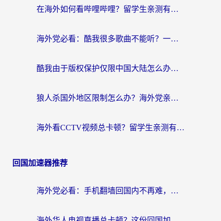
在海外如何看哔哩哔哩？留学生亲测有效的回国加速指南
海外党必看：酷我很多歌曲不能听？一招解决优酷版权限制+B站地域问题！
酷我由于版权保护仅限中国大陆怎么办？海外党亲测有效的解锁指南
狼人杀国外地区限制怎么办？海外党亲测有效的全场景回国加速指南
海外看CCTV视频总卡顿？留学生亲测有效的回国加速器选择指南
回国加速器推荐
海外党必看：手机翻墙回国内不再难，一篇搞定无缝访问国内资源指南
海外华人电视直播总卡顿？这份回国加速器选择指南帮你无缝看国内资源