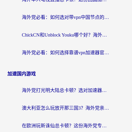
海外党必看：如何选对带vpn中国节点的加速器？无缝访问国内资源全攻略
ChickCN和Unblock Youku哪个好？海外党亲测4款热门回国加速器，附避坑指南
海外党必看：如何选择靠谱vpn加速器官网？轻松解决国内APP地区限制
加速国内游戏
海外党打光明大陆总卡顿？选对加速器才是关键！（附亲测好用的推荐）
澳大利亚怎么玩放开那三国3？海外党亲测有效的国服游戏加速指南
在欧洲玩新诛仙总卡顿？这份海外党专属加速器指南帮你解决延迟难题