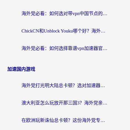
海外党必看：如何选对带vpn中国节点的加速器？无缝访问国内资源全攻略
ChickCN和Unblock Youku哪个好？海外党亲测4款热门回国加速器，附避坑指南
海外党必看：如何选择靠谱vpn加速器官网？轻松解决国内APP地区限制
加速国内游戏
海外党打光明大陆总卡顿？选对加速器才是关键！（附亲测好用的推荐）
澳大利亚怎么玩放开那三国3？海外党亲测有效的国服游戏加速指南
在欧洲玩新诛仙总卡顿？这份海外党专属加速器指南帮你解决延迟难题