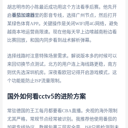
胡志明市的小陈最近成功用这个方法看季后赛。他先开
启
番茄加速器
里的影音专线，选择广州节点，然后打开
某绿色体育APP。关键操作是关闭WIFI用4G网络，避免
越南本地运营商限速。现在他每天早上边嗦越南粉边看
比赛回放，和国内同步看到战术解析弹幕。
选择线路时注意特殊场景需求。解说版本多的时候可以
来回切换节点测试，北方的用户连上海线路更稳，南方
则优先选深圳机房。深夜看欧冠记得开启游戏模式，这
个功能能防止ISP流量限制。
国外如何看cctv5的进阶方案
常驻德国的王工每月都要看CBA直播。央视的海外限制
尤其严格，常规节点经常被识别。我推荐他使用番茄的
加密专线协议，数据包裹三层安全壳，ISP只能检测到未