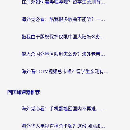
在海外如何看哔哩哔哩？留学生亲测有效的回国加速指南
海外党必看：酷我很多歌曲不能听？一招解决优酷版权限制+B站地域问题！
酷我由于版权保护仅限中国大陆怎么办？海外党亲测有效的解锁指南
狼人杀国外地区限制怎么办？海外党亲测有效的全场景回国加速指南
海外看CCTV视频总卡顿？留学生亲测有效的回国加速器选择指南
回国加速器推荐
海外党必看：手机翻墙回国内不再难，一篇搞定无缝访问国内资源指南
海外华人电视直播总卡顿？这份回国加速器选择指南帮你无缝看国内资源