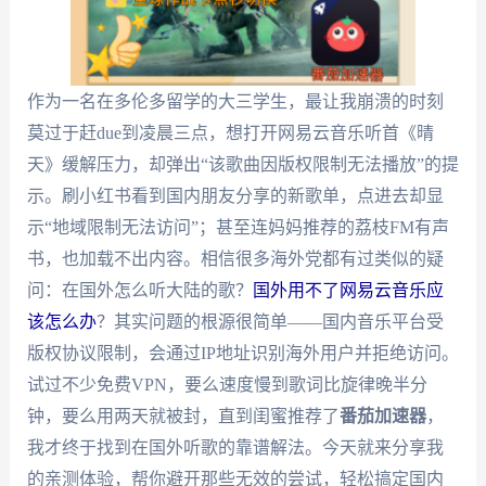
作为一名在多伦多留学的大三学生，最让我崩溃的时刻
莫过于赶due到凌晨三点，想打开网易云音乐听首《晴
天》缓解压力，却弹出“该歌曲因版权限制无法播放”的提
示。刷小红书看到国内朋友分享的新歌单，点进去却显
示“地域限制无法访问”；甚至连妈妈推荐的荔枝FM有声
书，也加载不出内容。相信很多海外党都有过类似的疑
问：在国外怎么听大陆的歌？
国外用不了网易云音乐应
该怎么办
？其实问题的根源很简单——国内音乐平台受
版权协议限制，会通过IP地址识别海外用户并拒绝访问。
试过不少免费VPN，要么速度慢到歌词比旋律晚半分
钟，要么用两天就被封，直到闺蜜推荐了
番茄加速器
，
我才终于找到在国外听歌的靠谱解法。今天就来分享我
的亲测体验，帮你避开那些无效的尝试，轻松搞定国内