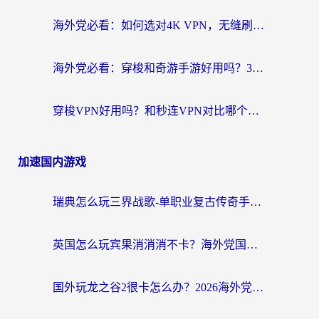
海外党必看：如何选对4K VPN，无缝刷国内剧听网易云？
海外党必看：穿梭和奇游手游好用吗？3步选对回国加速器，流畅看CCTV5海外直播
穿梭VPN好用吗？和秒连VPN对比哪个回国效果更好？海外党亲测实用指南
加速国内游戏
瑞典怎么玩三界战歌-单职业复古传奇手游？海外党国服游戏加速终极指南
英国怎么玩宾果消消消不卡？海外党国服游戏加速终极攻略（附守望第九大陆解决办法）
国外玩龙之谷2很卡怎么办？2026海外党必看的国服游戏加速全攻略