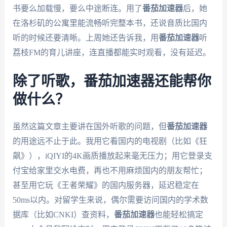
书要么加载慢，要么中途断连。用了
番茄加速器
后，她
在洛杉矶的公寓里能流畅听完整本书，还说音质比国内
听的时候还要清晰。上周她还告诉我，用
番茄加速器
听
荔枝FM的育儿讲座，连直播都能实时观看，没有延迟。
除了听歌，番茄加速器还能帮你
做什么？
虽然这篇文章主要讲在国外听歌的问题，但
番茄加速器
的用途远不止于此。我用它看国内的电视剧（比如《狂
飙》），iQIYI的4K画质播放起来毫无压力；用它登录支
付宝给家里交水电费，再也不用麻烦国内的朋友帮忙；
甚至用它玩《王者荣耀》的国内服务器，延迟稳定在
50ms以内。对留学生来说，偶尔需要访问国内的学术数
据库（比如CNKI）查资料，
番茄加速器
也能轻松搞定