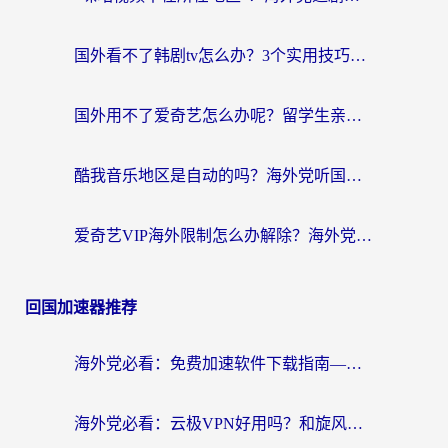
国外看不了韩剧tv怎么办？3个实用技巧解决海外追剧难题（附书旗小说&社保查询攻略）
国外用不了爱奇艺怎么办呢？留学生亲测有效的回国加速方案
酷我音乐地区是自动的吗？海外党听国内音乐看视频的真实解决方案
爱奇艺VIP海外限制怎么办解除？海外党追剧看片的终极解决方案
回国加速器推荐
海外党必看：免费加速软件下载指南——无缝访问国内资源的正确打开方式
海外党必看：云极VPN好用吗？和旋风VPN对比哪个回国效果更好？附真实体验+选择攻略