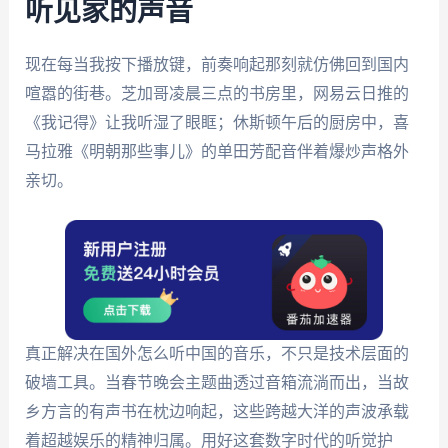
听见家的声音
现在每当我按下播放键，前奏响起那刻就仿佛回到国内
喧嚣的街巷。芝加哥凌晨三点的书房里，网易云日推的
《我记得》让我听湿了眼眶；休斯顿午后的厨房中，喜
马拉雅《明朝那些事儿》的单田芳配音伴着爆炒声格外
亲切。
真正解决在国外怎么听中国的音乐，不只是技术层面的
破墙工具。当春节晚会主题曲透过音箱流淌而出，当故
乡方言的有声书在枕边响起，这些跨越大洋的声波承载
着超越娱乐的精神归属。用好这套数字时代的听觉护