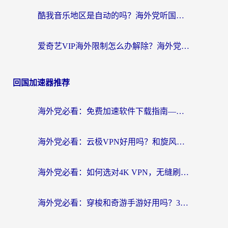
酷我音乐地区是自动的吗？海外党听国内音乐看视频的真实解决方案
爱奇艺VIP海外限制怎么办解除？海外党追剧看片的终极解决方案
回国加速器推荐
海外党必看：免费加速软件下载指南——无缝访问国内资源的正确打开方式
海外党必看：云极VPN好用吗？和旋风VPN对比哪个回国效果更好？附真实体验+选择攻略
海外党必看：如何选对4K VPN，无缝刷国内剧听网易云？
海外党必看：穿梭和奇游手游好用吗？3步选对回国加速器，流畅看CCTV5海外直播