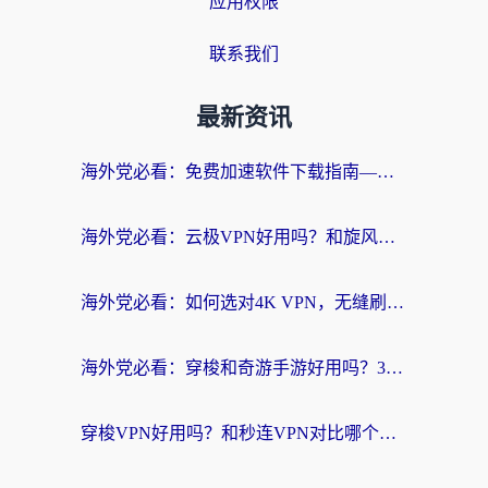
应用权限
联系我们
最新资讯
海外党必看：免费加速软件下载指南——无缝访问国内资源的正确打开方式
海外党必看：云极VPN好用吗？和旋风VPN对比哪个回国效果更好？附真实体验+选择攻略
海外党必看：如何选对4K VPN，无缝刷国内剧听网易云？
海外党必看：穿梭和奇游手游好用吗？3步选对回国加速器，流畅看CCTV5海外直播
穿梭VPN好用吗？和秒连VPN对比哪个回国效果更好？海外党亲测实用指南