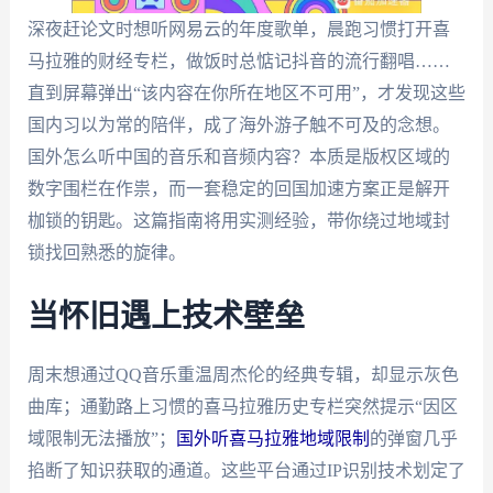
深夜赶论文时想听网易云的年度歌单，晨跑习惯打开喜
马拉雅的财经专栏，做饭时总惦记抖音的流行翻唱……
直到屏幕弹出“该内容在你所在地区不可用”，才发现这些
国内习以为常的陪伴，成了海外游子触不可及的念想。
国外怎么听中国的音乐和音频内容？本质是版权区域的
数字围栏在作祟，而一套稳定的回国加速方案正是解开
枷锁的钥匙。这篇指南将用实测经验，带你绕过地域封
锁找回熟悉的旋律。
当怀旧遇上技术壁垒
周末想通过QQ音乐重温周杰伦的经典专辑，却显示灰色
曲库；通勤路上习惯的喜马拉雅历史专栏突然提示“因区
域限制无法播放”；
国外听喜马拉雅地域限制
的弹窗几乎
掐断了知识获取的通道。这些平台通过IP识别技术划定了