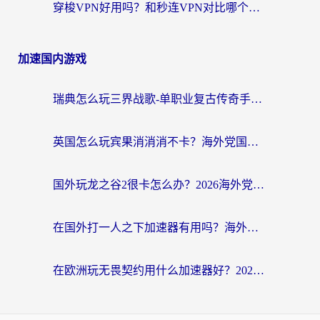
穿梭VPN好用吗？和秒连VPN对比哪个回国效果更好？海外党亲测实用指南
加速国内游戏
瑞典怎么玩三界战歌-单职业复古传奇手游？海外党国服游戏加速终极指南
英国怎么玩宾果消消消不卡？海外党国服游戏加速终极攻略（附守望第九大陆解决办法）
国外玩龙之谷2很卡怎么办？2026海外党必看的国服游戏加速全攻略
在国外打一人之下加速器有用吗？海外党国服游戏畅玩全攻略
在欧洲玩无畏契约用什么加速器好？2026海外党亲测有效指南