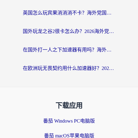
英国怎么玩宾果消消消不卡？海外党国服游戏加速终极攻略（附守望第九大陆解决办法）
国外玩龙之谷2很卡怎么办？2026海外党必看的国服游戏加速全攻略
在国外打一人之下加速器有用吗？海外党国服游戏畅玩全攻略
在欧洲玩无畏契约用什么加速器好？2026海外党亲测有效指南
下载应用
番茄 Windows PC电脑版
番茄 macOS苹果电脑版