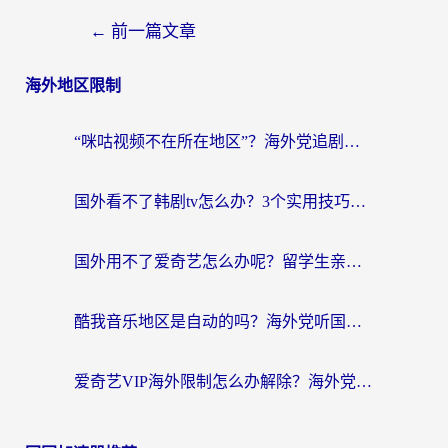
←
前一篇文章
海外地区限制
“咪咕视频不在所在地区”？海外党追剧看片、炒股的救星来了！
国外看不了韩剧tv怎么办？3个实用技巧解决海外追剧难题（附书旗小说&社保查询攻略）
国外用不了爱奇艺怎么办呢？留学生亲测有效的回国加速方案
酷我音乐地区是自动的吗？海外党听国内音乐看视频的真实解决方案
爱奇艺VIP海外限制怎么办解除？海外党追剧看片的终极解决方案