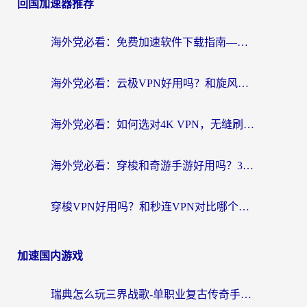
回国加速器推荐
海外党必看：免费加速软件下载指南——无缝访问国内资源的正确打开方式
海外党必看：云极VPN好用吗？和旋风VPN对比哪个回国效果更好？附真实体验+选择攻略
海外党必看：如何选对4K VPN，无缝刷国内剧听网易云？
海外党必看：穿梭和奇游手游好用吗？3步选对回国加速器，流畅看CCTV5海外直播
穿梭VPN好用吗？和秒连VPN对比哪个回国效果更好？海外党亲测实用指南
加速国内游戏
瑞典怎么玩三界战歌-单职业复古传奇手游？海外党国服游戏加速终极指南