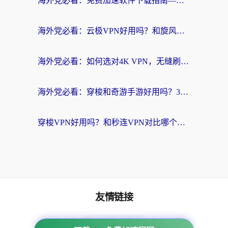
海外党必看：免费加速软件下载指南——无缝访问国内资源的正确打开方式
海外党必看：云极VPN好用吗？和旋风VPN对比哪个回国效果更好？附真实体验+选择攻略
海外党必看：如何选对4K VPN，无缝刷国内剧听网易云？
海外党必看：穿梭和奇游手游好用吗？3步选对回国加速器，流畅看CCTV5海外直播
穿梭VPN好用吗？和秒连VPN对比哪个回国效果更好？海外党亲测实用指南
友情链接
海外回国加速器