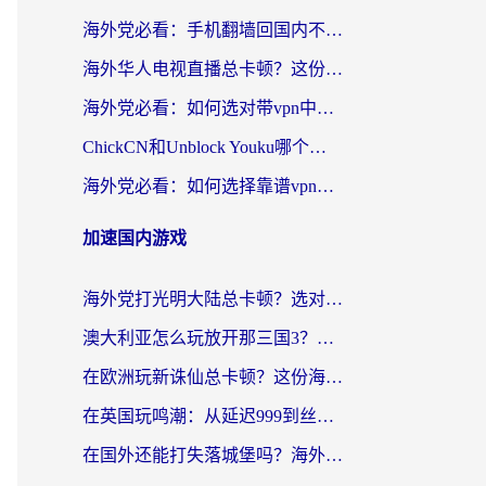
海外党必看：手机翻墙回国内不再难，一篇搞定无缝访问国内资源指南
海外华人电视直播总卡顿？这份回国加速器选择指南帮你无缝看国内资源
海外党必看：如何选对带vpn中国节点的加速器？无缝访问国内资源全攻略
ChickCN和Unblock Youku哪个好？海外党亲测4款热门回国加速器，附避坑指南
海外党必看：如何选择靠谱vpn加速器官网？轻松解决国内APP地区限制
加速国内游戏
海外党打光明大陆总卡顿？选对加速器才是关键！（附亲测好用的推荐）
澳大利亚怎么玩放开那三国3？海外党亲测有效的国服游戏加速指南
在欧洲玩新诛仙总卡顿？这份海外党专属加速器指南帮你解决延迟难题
在英国玩鸣潮：从延迟999到丝滑操作，我是怎么做到的？
在国外还能打失落城堡吗？海外玩家国服游戏加速终极指南（附北美玩online加速器下载技巧）