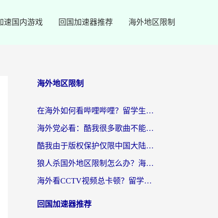
加速国内游戏
回国加速器推荐
海外地区限制
海外地区限制
在海外如何看哔哩哔哩？留学生亲测有效的回国加速指南
海外党必看：酷我很多歌曲不能听？一招解决优酷版权限制+B站地域问题！
酷我由于版权保护仅限中国大陆怎么办？海外党亲测有效的解锁指南
狼人杀国外地区限制怎么办？海外党亲测有效的全场景回国加速指南
海外看CCTV视频总卡顿？留学生亲测有效的回国加速器选择指南
回国加速器推荐