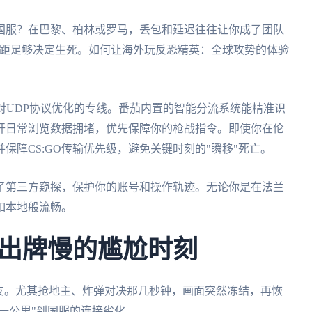
国服？在巴黎、柏林或罗马，丢包和延迟往往让你成了团队
ms的差距足够决定生死。如何让海外玩反恐精英：全球攻势的体验
对UDP协议优化的专线。番茄内置的智能分流系统能精准识
绕开日常浏览数据拥堵，优先保障你的枪战指令。即使你在伦
保障CS:GO传输优先级，避免关键时刻的"瞬移"死亡。
了第三方窥探，保护你的账号和操作轨迹。无论你是在法兰
如本地般流畅。
出牌慢的尴尬时刻
友。尤其抢地主、炸弹对决那几秒钟，画面突然冻结，再恢
后一公里"到国服的连接劣化。