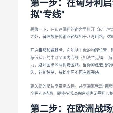
第一步：在匈牙利启
拟“专线”
想象一下，在布达佩斯的宿舍里打开《皮卡堂之
之外，普通数据传输路径犹如十八弯山路。这时
开启
番茄加速器
后，它能基于你的物理位置，
荐低延迟的中欧至国内专线（如法兰克福-上
力，避开国际公网拥堵区域。当你的建造指令
失，养花种草、装扮小屋不再有撕裂感。
更关键的是独享带宽支持。共享通道就是"拥堵
全程VIP待遇，即使在活动高峰期也无需担心
第二步：在欧洲战场解