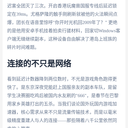
迟害全团灭了三次。开启香港玩魔兽国服专线后延迟锁
定在39ms。尤格萨隆的触手刚刷新就被他的火法瞬间点
爆，团长在语音里惊呼"你开时光机回2009年了？" 更绝
的是他用安卓手机挂着拍卖行搓材料，回家切Windows客
户端无缝继续副本，这种设备自由解决了港岛上班族的
碎片时间难题。
连接的不只是网络
看到延迟计数器降到两位数时，不光是游戏角色跑得更
快了。是东京深夜党能赶上国服亲友的副本车队，是留
学生决赛圈吃鸡后被国内水友刷的"666"，是春节在巴黎
用家乡英雄打出的五杀。当我们谈论国外玩国内游戏加
速器，核心需求从来不只是流量传输技术，而是以毫米
级精度重建人与人的连接——那些隔着八千公里依然同