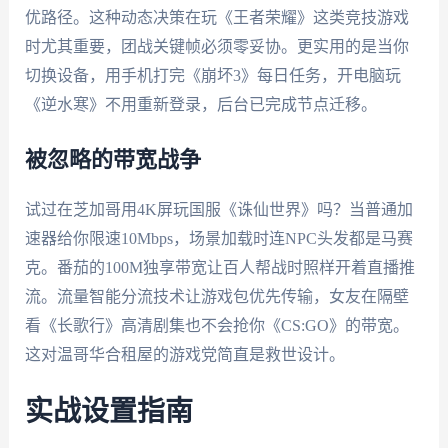
优路径。这种动态决策在玩《王者荣耀》这类竞技游戏
时尤其重要，团战关键帧必须零妥协。更实用的是当你
切换设备，用手机打完《崩坏3》每日任务，开电脑玩
《逆水寒》不用重新登录，后台已完成节点迁移。
被忽略的带宽战争
试过在芝加哥用4K屏玩国服《诛仙世界》吗？当普通加
速器给你限速10Mbps，场景加载时连NPC头发都是马赛
克。番茄的100M独享带宽让百人帮战时照样开着直播推
流。流量智能分流技术让游戏包优先传输，女友在隔壁
看《长歌行》高清剧集也不会抢你《CS:GO》的带宽。
这对温哥华合租屋的游戏党简直是救世设计。
实战设置指南