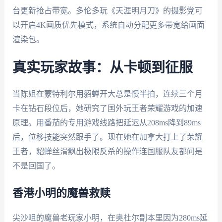
台更新抢占带宽。多伦多玩《天涯明月刀》的摄影党可
以开启4K画质优先模式，系统自动分配更多带宽给画面
渲染包。
真实玩家故事：从卡顿到征服
当陈姐在蒙特利尔用貂蝉开大总是慢半拍，连续三个月
卡在钻石段位后，她研究了国外玩王者荣耀游戏的加速
原理。用番茄的专用游戏线路把延迟从208ms降到89ms
后，位移技能突然跟手了。现在她在加拿大打上了荣耀
王者，貂蝉丝滑飘出极限反杀的操作连国服队友都问是
不是回国了。
香港小明的魔兽救赎
尖沙咀的魔兽老玩家小明，在奥杜尔副本里因为280ms延