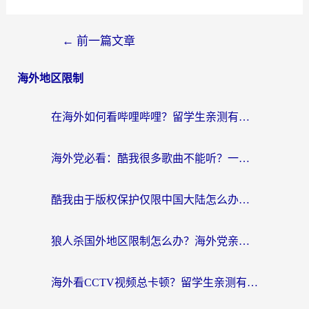
←
前一篇文章
海外地区限制
在海外如何看哔哩哔哩？留学生亲测有效的回国加速指南
海外党必看：酷我很多歌曲不能听？一招解决优酷版权限制+B站地域问题！
酷我由于版权保护仅限中国大陆怎么办？海外党亲测有效的解锁指南
狼人杀国外地区限制怎么办？海外党亲测有效的全场景回国加速指南
海外看CCTV视频总卡顿？留学生亲测有效的回国加速器选择指南