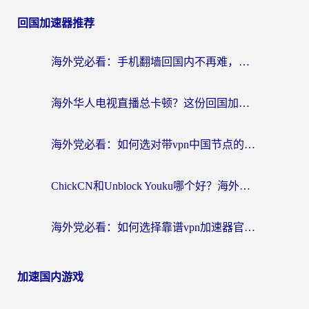
回国加速器推荐
海外党必看：手机翻墙回国内不再难，一篇搞定无缝访问国内资源指南
海外华人电视直播总卡顿？这份回国加速器选择指南帮你无缝看国内资源
海外党必看：如何选对带vpn中国节点的加速器？无缝访问国内资源全攻略
ChickCN和Unblock Youku哪个好？海外党亲测4款热门回国加速器，附避坑指南
海外党必看：如何选择靠谱vpn加速器官网？轻松解决国内APP地区限制
加速国内游戏