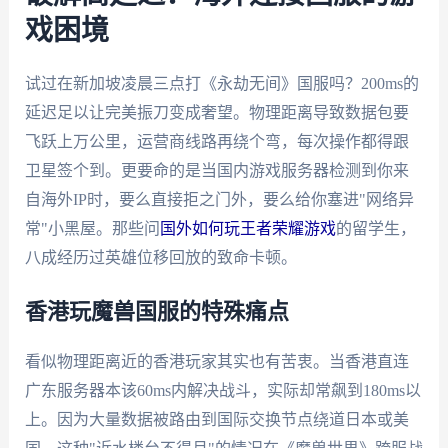
戏困境
试过在新加坡凌晨三点打《永劫无间》国服吗？200ms的
延迟足以让完美振刀变成奢望。物理距离导致数据包要
飞跃上万公里，运营商线路再绕个弯，每次操作都得跟
卫星签个到。更要命的是当国内游戏服务器检测到你来
自海外IP时，要么直接拒之门外，要么给你塞进"网络异
常"小黑屋。那些问
国外如何玩王者荣耀游戏
的留学生，
八成经历过英雄位移回放的致命卡顿。
香港玩魔兽国服的特殊痛点
看似物理距离近的香港玩家其实也有苦衷。当香港直连
广东服务器本该60ms内解决战斗，实际却常飙到180ms以
上。因为大量数据被路由到国际交换节点绕道日本或美