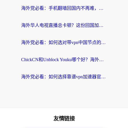
海外党必看：手机翻墙回国内不再难，一篇搞定无缝访问国内资源指南
海外华人电视直播总卡顿？这份回国加速器选择指南帮你无缝看国内资源
海外党必看：如何选对带vpn中国节点的加速器？无缝访问国内资源全攻略
ChickCN和Unblock Youku哪个好？海外党亲测4款热门回国加速器，附避坑指南
海外党必看：如何选择靠谱vpn加速器官网？轻松解决国内APP地区限制
友情链接