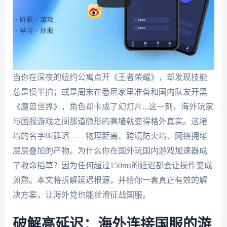
当你在深夜的纽约公寓点开《王者荣耀》，却发现技能
总是慢半拍；或是周末在悉尼家里准备和国内队友开黑
《魔兽世界》，角色却卡成了幻灯片...这一刻，海外玩家
与国服游戏之间那道隐形的高墙就变得格外真实。这堵
墙的名字叫延迟——物理距离、跨境防火墙、网络拥堵
层层叠加的产物。为什么你在国外玩国内游戏加速器成
了救命稻草？因为任何超过150ms的延迟都会让操作变成
煎熬。本文将拆解延迟根源，并给你一套真正有效的解
决方案，让海外党也能丝滑征战国服。
破解高延迟：海外连接国服的游