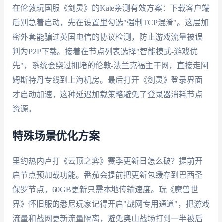
在伦敦玩国服《剑灵》的Kate亲测有效方案：下载客户端
后别急着启动，先在设置里勾选"强制TCP混淆"。这层加
密外套能骗过英国电信的协议检测，防止游戏流量被误
判为P2P下载。接着在节点列表选择"智能模式-游戏优
先"，系统会绕过拥堵的伦敦-法兰克福主干网，直接走阿
姆斯特丹专线到上海机房。最后打开《剑灵》登录界面
才启动加速，这种延迟加载策略避免了登录器消耗节点
资源。
特殊场景优化方案
里约热内卢打《云顶之弈》赛季更新日怎么破？提前开
启节点预加载功能。番茄会提前把更新包缓存到巴西圣
保罗节点，60GB更新只需本地传输速度。玩《魔兽世
界》怀旧服的悉尼玩家记得开启"战网专用通道"，把游戏
流量和战网更新流量隔离，避免奥山战场打到一半被后