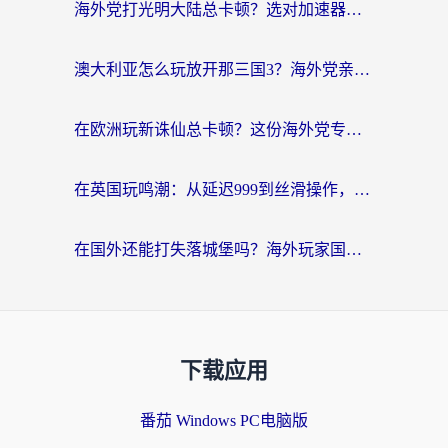
海外党打光明大陆总卡顿？选对加速器才是关键！（附亲测好用的推荐）
澳大利亚怎么玩放开那三国3？海外党亲测有效的国服游戏加速指南
在欧洲玩新诛仙总卡顿？这份海外党专属加速器指南帮你解决延迟难题
在英国玩鸣潮：从延迟999到丝滑操作，我是怎么做到的？
在国外还能打失落城堡吗？海外玩家国服游戏加速终极指南（附北美玩online加速器下载技巧）
下载应用
番茄 Windows PC电脑版