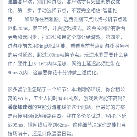
速器
客户端，别用网页版，客户端才有完整的协议优
化。第二步，手动选择节点，不要完全相信"智能推
荐"——如果你在西雅图，选西雅图节点比洛杉矶节点延
迟低20ms。第三步，开启游戏模式，这会关闭所有后台
更新和云同步，把CPU和带宽全部让给游戏。第四步，
进游戏前先用Ping测试功能，看看当前节点到游戏服务器
的实时延迟，超过100ms就换节点。玩逆水寒需要什么条
件？硬件上i5+16G内存足够，网络上延迟必须控制在
80ms以内，这需要你花十分钟做上述优化。
很多留学生忽略了一个细节：本地网络环境。你合租公
寓的Wi-Fi，五个人同时看4K视频，游戏延迟能不高吗？
番茄加速器
的智能分流能缓解这个问题，但最好的方案
是直接用网线连接路由器。我在多伦多试过，Wi-Fi下延
迟95ms，插网线后降到62ms。这种细节决定你是能打竞
技场前十，还是只能混混日常。