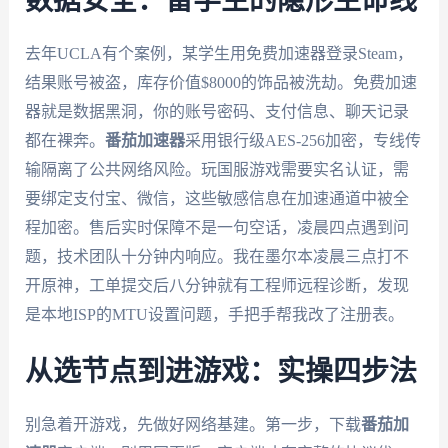
数据安全：留学生的隐形生命线
去年UCLA有个案例，某学生用免费加速器登录Steam，
结果账号被盗，库存价值$8000的饰品被洗劫。免费加速
器就是数据黑洞，你的账号密码、支付信息、聊天记录
都在裸奔。
番茄加速器
采用银行级AES-256加密，专线传
输隔离了公共网络风险。玩国服游戏需要实名认证，需
要绑定支付宝、微信，这些敏感信息在加速通道中被全
程加密。售后实时保障不是一句空话，凌晨四点遇到问
题，技术团队十分钟内响应。我在墨尔本凌晨三点打不
开原神，工单提交后八分钟就有工程师远程诊断，发现
是本地ISP的MTU设置问题，手把手帮我改了注册表。
从选节点到进游戏：实操四步法
别急着开游戏，先做好网络基建。第一步，下载
番茄加