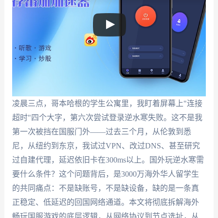
凌晨三点，哥本哈根的学生公寓里，我盯着屏幕上"连接
超时"四个大字，第六次尝试登录逆水寒失败。这不是我
第一次被挡在国服门外——过去三个月，从伦敦到悉
尼，从纽约到东京，我试过VPN、改过DNS、甚至研究
过自建代理，延迟依旧卡在300ms以上。国外玩逆水寒需
要什么条件？这个问题背后，是3000万海外华人留学生
的共同痛点：不是缺账号，不是缺设备，缺的是一条真
正稳定、低延迟的回国网络通道。本文将彻底拆解海外
畅玩国服游戏的底层逻辑，从网络协议到节点选址，从