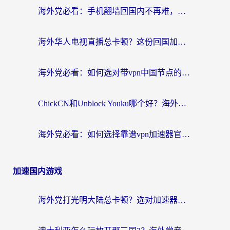
海外党必看：手机翻墙回国内不再难，一篇搞定无缝访问国内资源指南
海外华人电视直播总卡顿？这份回国加速器选择指南帮你无缝看国内资源
海外党必看：如何选对带vpn中国节点的加速器？无缝访问国内资源全攻略
ChickCN和Unblock Youku哪个好？海外党亲测4款热门回国加速器，附避坑指南
海外党必看：如何选择靠谱vpn加速器官网？轻松解决国内APP地区限制
加速国内游戏
海外党打光明大陆总卡顿？选对加速器才是关键！（附亲测好用的推荐）