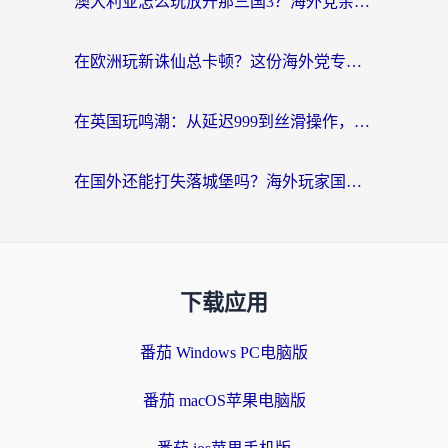
澳大利亚怎么玩放开那三国3？海外党亲测有效的国服游戏加速指南
在欧洲玩新诛仙总卡顿？这份海外党专属加速器指南帮你解决延迟难题
在英国玩鸣潮：从延迟999到丝滑操作，我是怎么做到的？
在国外还能打失落城堡吗？海外玩家国服游戏加速终极指南（附北美玩online加速器下载技巧）
下载应用
番茄 Windows PC电脑版
番茄 macOS苹果电脑版