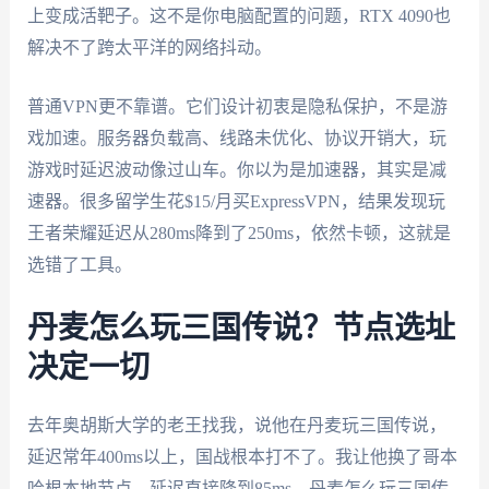
上变成活靶子。这不是你电脑配置的问题，RTX 4090也
解决不了跨太平洋的网络抖动。
普通VPN更不靠谱。它们设计初衷是隐私保护，不是游
戏加速。服务器负载高、线路未优化、协议开销大，玩
游戏时延迟波动像过山车。你以为是加速器，其实是减
速器。很多留学生花$15/月买ExpressVPN，结果发现玩
王者荣耀延迟从280ms降到了250ms，依然卡顿，这就是
选错了工具。
丹麦怎么玩三国传说？节点选址
决定一切
去年奥胡斯大学的老王找我，说他在丹麦玩三国传说，
延迟常年400ms以上，国战根本打不了。我让他换了哥本
哈根本地节点，延迟直接降到85ms。丹麦怎么玩三国传