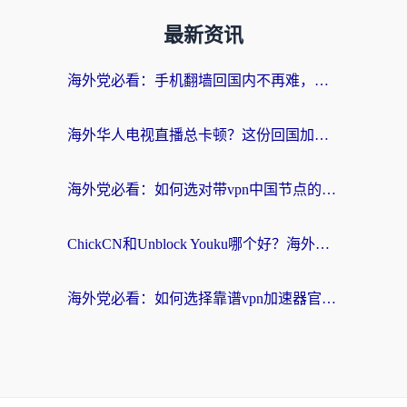
最新资讯
海外党必看：手机翻墙回国内不再难，一篇搞定无缝访问国内资源指南
海外华人电视直播总卡顿？这份回国加速器选择指南帮你无缝看国内资源
海外党必看：如何选对带vpn中国节点的加速器？无缝访问国内资源全攻略
ChickCN和Unblock Youku哪个好？海外党亲测4款热门回国加速器，附避坑指南
海外党必看：如何选择靠谱vpn加速器官网？轻松解决国内APP地区限制