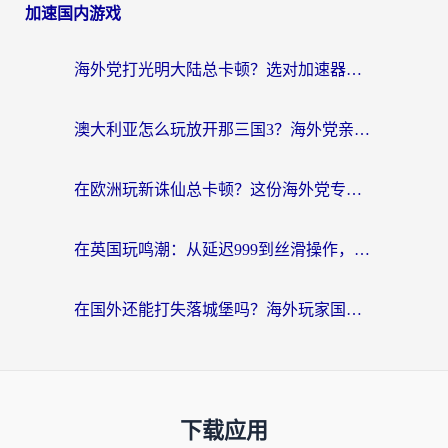
加速国内游戏
海外党打光明大陆总卡顿？选对加速器才是关键！（附亲测好用的推荐）
澳大利亚怎么玩放开那三国3？海外党亲测有效的国服游戏加速指南
在欧洲玩新诛仙总卡顿？这份海外党专属加速器指南帮你解决延迟难题
在英国玩鸣潮：从延迟999到丝滑操作，我是怎么做到的？
在国外还能打失落城堡吗？海外玩家国服游戏加速终极指南（附北美玩online加速器下载技巧）
下载应用