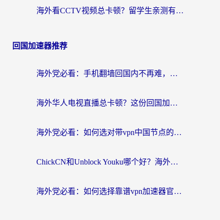
海外看CCTV视频总卡顿？留学生亲测有效的回国加速器选择指南
回国加速器推荐
海外党必看：手机翻墙回国内不再难，一篇搞定无缝访问国内资源指南
海外华人电视直播总卡顿？这份回国加速器选择指南帮你无缝看国内资源
海外党必看：如何选对带vpn中国节点的加速器？无缝访问国内资源全攻略
ChickCN和Unblock Youku哪个好？海外党亲测4款热门回国加速器，附避坑指南
海外党必看：如何选择靠谱vpn加速器官网？轻松解决国内APP地区限制