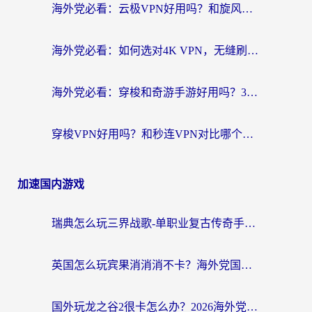
海外党必看：云极VPN好用吗？和旋风VPN对比哪个回国效果更好？附真实体验+选择攻略
海外党必看：如何选对4K VPN，无缝刷国内剧听网易云？
海外党必看：穿梭和奇游手游好用吗？3步选对回国加速器，流畅看CCTV5海外直播
穿梭VPN好用吗？和秒连VPN对比哪个回国效果更好？海外党亲测实用指南
加速国内游戏
瑞典怎么玩三界战歌-单职业复古传奇手游？海外党国服游戏加速终极指南
英国怎么玩宾果消消消不卡？海外党国服游戏加速终极攻略（附守望第九大陆解决办法）
国外玩龙之谷2很卡怎么办？2026海外党必看的国服游戏加速全攻略