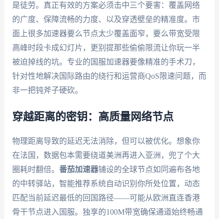
是徒劳。真正有效的方案必须击中三个要害：覆盖网络
的广度、保障流畅的力度、以及穿透壁垒的精准度。市
面上很多加速器要么节点太少覆盖面窄，要么带宽受限
高峰时段卡成幻灯片，更别提那些偷偷限流让你玩一半
被迫掉线的坑。专业的国服加速器要像精准的手术刀，
针对性地解决国际路由的绕行和运营商QoS限速问题，而
非一把钝斧子硬砍。
穿越距离的密钥：高质量网络节点
物理距离导致的延迟无法消除，但可以被优化。想象你
在法国，数据包本需要绕道美洲再进入亚洲，兜了个大
圈耗时翻倍。
番茄加速器
铺设的全球节点如同遍布各地
的中转驿站，智能推荐系统自动识别你所处位置，动态
匹配当前延迟最低的回国路径——可能从欧洲直连香港
骨干节点进入国服。独享的100M带宽确保通道始终畅通