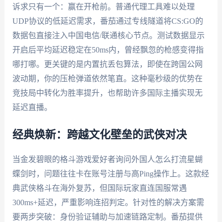
诉求只有一个：赢在开枪前。普通代理工具难以处理
UDP协议的低延迟需求，番茄通过专线隧道将CS:GO的
数据包直接注入中国电信/联通核心节点。测试数据显示
开启后平均延迟稳定在50ms内，曾经飘忽的枪感变得指
哪打哪。更关键的是内置抗丢包算法，即使在跨国公网
波动期，你的压枪弹道依然笔直。这种毫秒级的优势在
竞技局中转化为胜率提升，也帮助许多国际主播实现无
延迟直播。
经典焕新：跨越文化壁垒的武侠对决
当金发碧眼的格斗游戏爱好者询问外国人怎么打流星蝴
蝶剑时，问题往往卡在账号注册与高Ping操作上。这款经
典武侠格斗在海外复苏，但国际玩家直连国服常遇
300ms+延迟，严重影响连招判定。针对性的解决方案需
要两步突破：身份验证辅助与加速链路定制。番茄提供