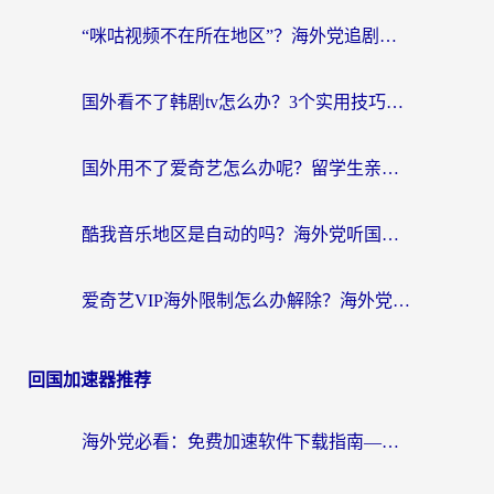
“咪咕视频不在所在地区”？海外党追剧看片、炒股的救星来了！
国外看不了韩剧tv怎么办？3个实用技巧解决海外追剧难题（附书旗小说&社保查询攻略）
国外用不了爱奇艺怎么办呢？留学生亲测有效的回国加速方案
酷我音乐地区是自动的吗？海外党听国内音乐看视频的真实解决方案
爱奇艺VIP海外限制怎么办解除？海外党追剧看片的终极解决方案
回国加速器推荐
海外党必看：免费加速软件下载指南——无缝访问国内资源的正确打开方式