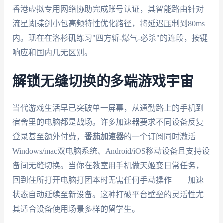
香港虚拟专用网络协助完成账号认证，其智能路由针对
流星蝴蝶剑小包高频特性优化路径，将延迟压制到80ms
内。现在在洛杉矶练习"四方斩-爆气-必杀"的连段，按键
响应和国内几无区别。
解锁无缝切换的多端游戏宇宙
当代游戏生活早已突破单一屏幕，从通勤路上的手机到
宿舍里的电脑都是战场。许多加速器要求不同设备反复
登录甚至额外付费，
番茄加速器
的一个订阅同时激活
Windows/mac双电脑系统、Android/iOS移动设备且支持设
备间无缝切换。当你在教室用手机做天姬变日常任务，
回到住所打开电脑打团本时无需任何手动操作——加速
状态自动延续至新设备。这种打破平台壁垒的灵活性尤
其适合设备使用场景多样的留学生。