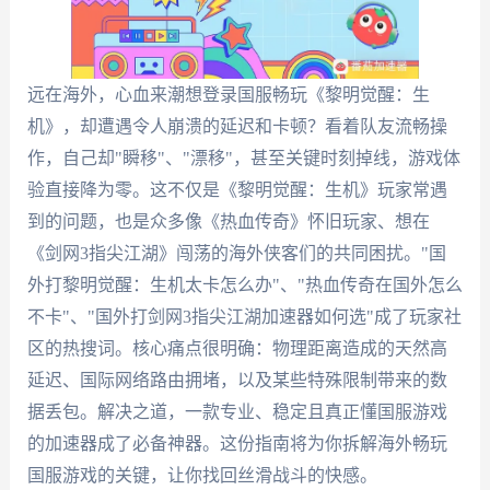
远在海外，心血来潮想登录国服畅玩《黎明觉醒：生
机》，却遭遇令人崩溃的延迟和卡顿？看着队友流畅操
作，自己却"瞬移"、"漂移"，甚至关键时刻掉线，游戏体
验直接降为零。这不仅是《黎明觉醒：生机》玩家常遇
到的问题，也是众多像《热血传奇》怀旧玩家、想在
《剑网3指尖江湖》闯荡的海外侠客们的共同困扰。"国
外打黎明觉醒：生机太卡怎么办"、"热血传奇在国外怎么
不卡"、"国外打剑网3指尖江湖加速器如何选"成了玩家社
区的热搜词。核心痛点很明确：物理距离造成的天然高
延迟、国际网络路由拥堵，以及某些特殊限制带来的数
据丢包。解决之道，一款专业、稳定且真正懂国服游戏
的加速器成了必备神器。这份指南将为你拆解海外畅玩
国服游戏的关键，让你找回丝滑战斗的快感。