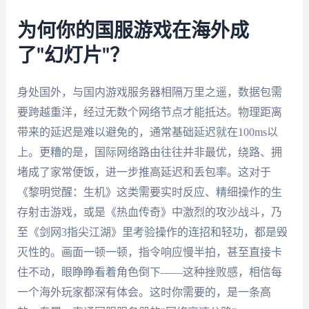
为何你的国服游戏在海外成
了"幻灯片"？
身处国外，与国内游戏服务器相隔万里之遥，数据包需
要跨越重洋，经过无数个网络节点才能抵达。物理距离
带来的延迟是难以避免的，通常基础延迟就在100ms以
上。更糟的是，国际网络路由往往并非最优，绕路、拥
堵成了家常便饭，进一步推高延迟和丢包率。这对于
《黎明觉醒：生机》这类需要实时反应、精细操作的生
存射击游戏，或是《热血传奇》中激烈的攻沙战斗，乃
至《剑网3指尖江湖》里考验操作的连招和轻功，都是毁
灭性的。画面一顿一顿，指令响应慢半拍，甚至直接卡
住不动，眼睁睁看着角色倒下——这种挫败感，相信每
一个海外玩家都深有体会。这时你需要的，是一条高