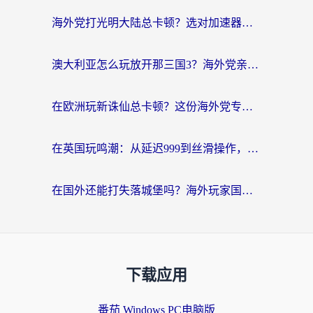
海外党打光明大陆总卡顿？选对加速器才是关键！（附亲测好用的推荐）
澳大利亚怎么玩放开那三国3？海外党亲测有效的国服游戏加速指南
在欧洲玩新诛仙总卡顿？这份海外党专属加速器指南帮你解决延迟难题
在英国玩鸣潮：从延迟999到丝滑操作，我是怎么做到的？
在国外还能打失落城堡吗？海外玩家国服游戏加速终极指南（附北美玩online加速器下载技巧）
下载应用
番茄 Windows PC电脑版