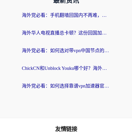
最新资讯
海外党必看：手机翻墙回国内不再难，一篇搞定无缝访问国内资源指南
海外华人电视直播总卡顿？这份回国加速器选择指南帮你无缝看国内资源
海外党必看：如何选对带vpn中国节点的加速器？无缝访问国内资源全攻略
ChickCN和Unblock Youku哪个好？海外党亲测4款热门回国加速器，附避坑指南
海外党必看：如何选择靠谱vpn加速器官网？轻松解决国内APP地区限制
友情链接