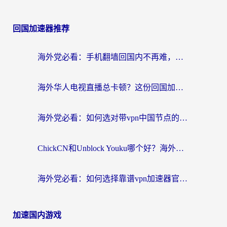
回国加速器推荐
海外党必看：手机翻墙回国内不再难，一篇搞定无缝访问国内资源指南
海外华人电视直播总卡顿？这份回国加速器选择指南帮你无缝看国内资源
海外党必看：如何选对带vpn中国节点的加速器？无缝访问国内资源全攻略
ChickCN和Unblock Youku哪个好？海外党亲测4款热门回国加速器，附避坑指南
海外党必看：如何选择靠谱vpn加速器官网？轻松解决国内APP地区限制
加速国内游戏