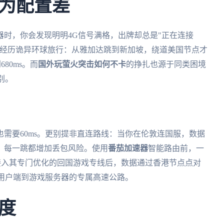
为配置差
时，你会发现明明4G信号满格，出牌却总是"正在连接
正经历诡异环球旅行：从雅加达跳到新加坡，绕道美国节点才
80ms。而
国外玩萤火突击如何不卡
的挣扎也源于同类困境
别。
需要60ms。更别提非直连路线：当你在伦敦连国服，数据
。每一跳都增加丢包风险。使用
番茄加速器
智能路由前，一
在接入其专门优化的回国游戏专线后，数据通过香港节点点对
了用户端到游戏服务器的专属高速公路。
度