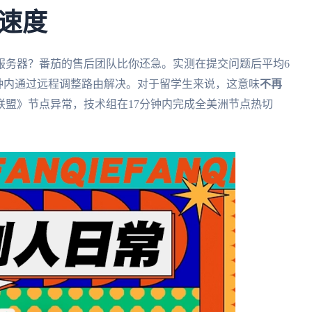
速度
服务器？番茄的售后团队比你还急。实测在提交问题后平均6
分钟内通过远程调整路由解决。对于留学生来说，这意味
不再
联盟》节点异常，技术组在17分钟内完成全美洲节点热切