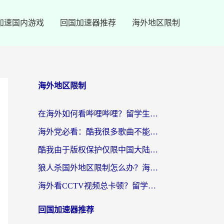
加速国内游戏
回国加速器推荐
海外地区限制
海外地区限制
在海外如何看哔哩哔哩？留学生亲测有效的回国加速指南
海外党必看：酷我很多歌曲不能听？一招解决优酷版权限制+B站地域问题！
酷我由于版权保护仅限中国大陆怎么办？海外党亲测有效的解锁指南
狼人杀国外地区限制怎么办？海外党亲测有效的全场景回国加速指南
海外看CCTV视频总卡顿？留学生亲测有效的回国加速器选择指南
回国加速器推荐