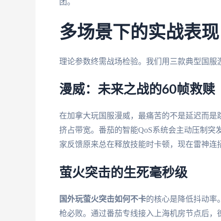
团。
多场景下的实战表现
理论参数终需战场检验。我们用三款典型国服
漫威：未来之战的60帧救赎
在加拿大玩国服漫威，最痛苦的不是延迟而是跳ping
挤占带宽。番茄的智能QoS系统会主动压制突
家反馈原来总在释放技能时卡顿，现在雷神连招
萤火突击的生死毫秒级
国外玩萤火突击如何不卡
的核心是降低抖动率
枪必败。通过番茄专线接入上海机房节点后，德国