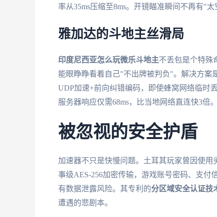
率从35ms压缩至8ms。开镜瞄准瞬间不再有
雅加达的斗地主丝滑局
印度尼西亚怎么玩微乐斗地主
不丢包是个特殊
能眼睁睁看着自己"不出牌被判负"。解决方案
UDP加速+前向纠错编码，即使蜂窝网络临时
服务器响应仅需68ms，比当地网络直连快3倍
被忽视的安全护盾
加速器不只是快慢问题。土耳其玩家曾因使用劣质
事级AES-256加密传输，游戏账号密码、支付
有数据泄露风险。其专利的
分区域安全认证技
遭遇的悲剧本。