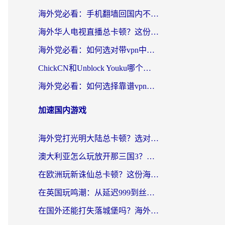
海外党必看：手机翻墙回国内不再难，一篇搞定无缝访问国内资源指南
海外华人电视直播总卡顿？这份回国加速器选择指南帮你无缝看国内资源
海外党必看：如何选对带vpn中国节点的加速器？无缝访问国内资源全攻略
ChickCN和Unblock Youku哪个好？海外党亲测4款热门回国加速器，附避坑指南
海外党必看：如何选择靠谱vpn加速器官网？轻松解决国内APP地区限制
加速国内游戏
海外党打光明大陆总卡顿？选对加速器才是关键！（附亲测好用的推荐）
澳大利亚怎么玩放开那三国3？海外党亲测有效的国服游戏加速指南
在欧洲玩新诛仙总卡顿？这份海外党专属加速器指南帮你解决延迟难题
在英国玩鸣潮：从延迟999到丝滑操作，我是怎么做到的？
在国外还能打失落城堡吗？海外玩家国服游戏加速终极指南（附北美玩online加速器下载技巧）