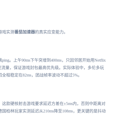
游戏实测
番茄加速器
的真实应变能力。
。上午90ms下午突增到400ms，只因邻居开始用Netflix
发流量，保证游戏封包最高优先级。实际体验中，多伦多玩
全程稳定在82ms，团战帧率波动不超过5%。
。这款硬核射击游戏要求延迟方差在±5ms内，否则中距离对
柏林玩家实测延迟从210ms降至108ms，更关键的是抖动