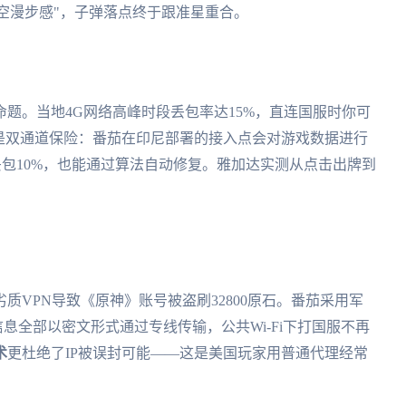
"太空漫步感"，子弹落点终于跟准星重合。
命题。当地4G网络高峰时段丢包率达15%，直连国服时你可
是双通道保险：番茄在印尼部署的接入点会对游戏数据进行
丢包10%，也能通过算法自动修复。雅加达实测从点击出牌到
。
VPN导致《原神》账号被盗刷32800原石。番茄采用军
信息全部以密文形式通过专线传输，公共Wi-Fi下打国服不再
术
更杜绝了IP被误封可能——这是美国玩家用普通代理经常