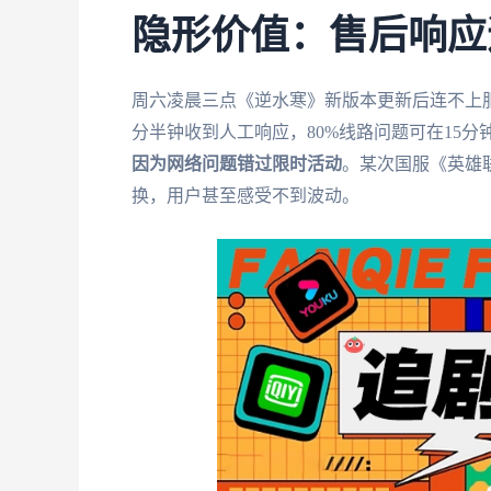
隐形价值：售后响应
周六凌晨三点《逆水寒》新版本更新后连不上
分半钟收到人工响应，80%线路问题可在15
因为网络问题错过限时活动
。某次国服《英雄
换，用户甚至感受不到波动。