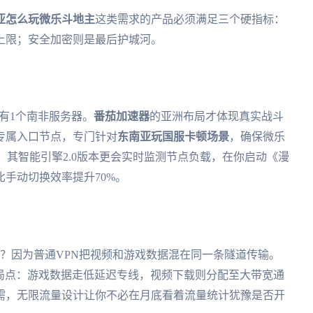
亚怎么玩微乐斗地主
这类需求的产品必须满足三个硬指标：
上限；安全加密则是最后护城河。
只有1个南非服务器。
番茄加速器
的亚洲布局才体现真实战斗
专属入口节点，专门针对
东南亚玩国服卡顿场景
，确保微乐
。其智能引擎2.0版本更会实时监测节点负载，在你启动《漫
手动切换效率提升70%。
0？因为普通VPN把视频和游戏数据混在同一条隧道传输。
破局点：游戏数据走低延迟专线，视频下载则分配至大带宽通
需，无限流量设计让你不必在月底看着流量统计犹豫是否开