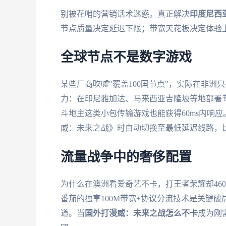
别被花哨的营销话术迷惑。真正解决
印度尼西
节点质量决定延迟下限；带宽天花板决定体验
全球节点不是数字游戏
某些厂商吹嘘"覆盖100国节点"，实际在非洲
力：在印尼雅加达、马来西亚吉隆坡等地部署
斗地主这类小包传输游戏也能获得60ms内响应
威：未来之战》时自动切换至最低延迟线路，比
流量战争中的奢侈配置
为什么在澳洲看爱奇艺不卡，打王者荣耀却46
番茄的独享100M带宽+协议分流技术是关键
道。当
国外打漫威：未来之战怎么不卡
成为刚