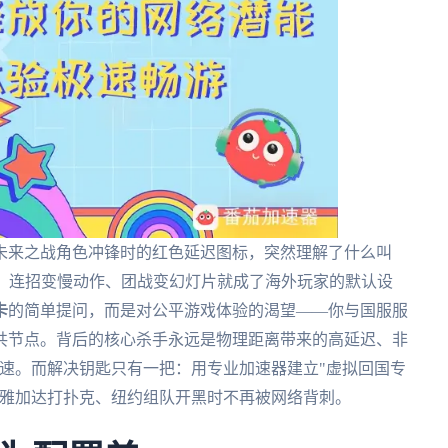
未来之战角色冲锋时的红色延迟图标，突然理解了什么叫
日常，连招变慢动作、团战变幻灯片就成了海外玩家的默认设
卡
的简单提问，而是对公平游戏体验的渴望——你与国服服
共节点。背后的核心杀手永远是物理距离带来的高延迟、非
限速。而解决钥匙只有一把：用专业加速器建立"虚拟回国专
在雅加达打扑克、纽约组队开黑时不再被网络背刺。