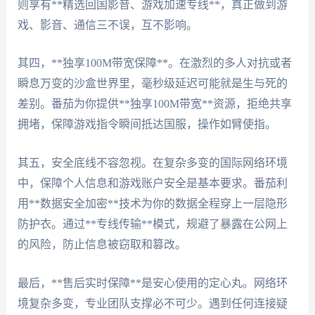
则享有**精选回国影音、游戏加速专线**，真正做到游
戏、影音、通信三不误，互不影响。
其四，**独享100M带宽保障**。在激烈的多人对抗或者
瞬息万变的沙盒世界里，毫秒级延迟可能就是生与死的
差别。番茄为你提供**独享100M带宽**资源，拒绝共享
拥堵，保障游戏指令瞬间抵达国服，操作如臂使指。
其五，安全底线不容忽视。在复杂多变的国际网络环境
中，保障个人信息和游戏账户安全是基本要求。番茄利
用**数据安全加密**技术为你的数据全程穿上一层隐形
防护衣。通过**专线传输**模式，规避了暴露在公网上
的风险，防止信息被窃取和篡改。
最后，**售后实时保障**是安心使用的定心丸。网络环
境复杂多变，专业团队支撑必不可少。遇到任何连接疑