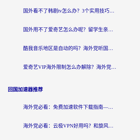
国外看不了韩剧tv怎么办？3个实用技巧解决海外追剧难题（附书旗小说&社保查询攻略）
国外用不了爱奇艺怎么办呢？留学生亲测有效的回国加速方案
酷我音乐地区是自动的吗？海外党听国内音乐看视频的真实解决方案
爱奇艺VIP海外限制怎么办解除？海外党追剧看片的终极解决方案
回国加速器推荐
海外党必看：免费加速软件下载指南——无缝访问国内资源的正确打开方式
海外党必看：云极VPN好用吗？和旋风VPN对比哪个回国效果更好？附真实体验+选择攻略