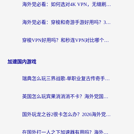
海外党必看：如何选对4K VPN，无缝刷国内剧听网易云？
海外党必看：穿梭和奇游手游好用吗？3步选对回国加速器，流畅看CCTV5海外直播
穿梭VPN好用吗？和秒连VPN对比哪个回国效果更好？海外党亲测实用指南
加速国内游戏
瑞典怎么玩三界战歌-单职业复古传奇手游？海外党国服游戏加速终极指南
英国怎么玩宾果消消消不卡？海外党国服游戏加速终极攻略（附守望第九大陆解决办法）
国外玩龙之谷2很卡怎么办？2026海外党必看的国服游戏加速全攻略
在国外打一人之下加速器有用吗？海外党国服游戏畅玩全攻略