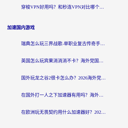
穿梭VPN好用吗？和秒连VPN对比哪个回国效果更好？海外党亲测实用指南
加速国内游戏
瑞典怎么玩三界战歌-单职业复古传奇手游？海外党国服游戏加速终极指南
英国怎么玩宾果消消消不卡？海外党国服游戏加速终极攻略（附守望第九大陆解决办法）
国外玩龙之谷2很卡怎么办？2026海外党必看的国服游戏加速全攻略
在国外打一人之下加速器有用吗？海外党国服游戏畅玩全攻略
在欧洲玩无畏契约用什么加速器好？2026海外党亲测有效指南