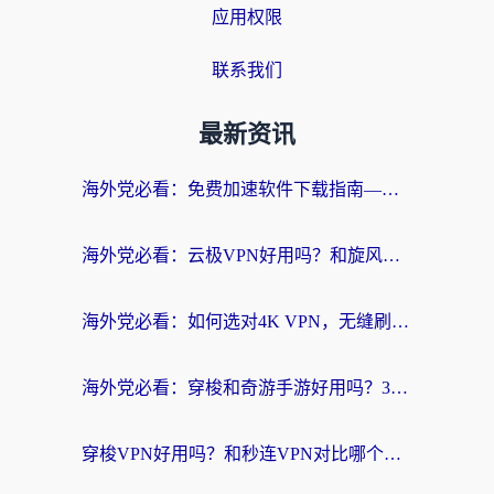
应用权限
联系我们
最新资讯
海外党必看：免费加速软件下载指南——无缝访问国内资源的正确打开方式
海外党必看：云极VPN好用吗？和旋风VPN对比哪个回国效果更好？附真实体验+选择攻略
海外党必看：如何选对4K VPN，无缝刷国内剧听网易云？
海外党必看：穿梭和奇游手游好用吗？3步选对回国加速器，流畅看CCTV5海外直播
穿梭VPN好用吗？和秒连VPN对比哪个回国效果更好？海外党亲测实用指南