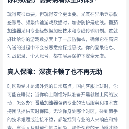
你的数据，需要铜墙铁壁的保护
玩得爽很重要，但玩得安全更重要。尤其在异地登录敏
感账号、频繁传输游戏数据时，加密防护是底线。
番茄
加速器
采用专业级数据加密技术和专线传输机制。这就
好比给你的游戏数据套上了一层防弹衣，确保它在高速
传送的过程中不会被恶意窥探或篡改。你的登录信息、
对战记录、个人账号，都在层层保护下安全无虞。
真人保障：深夜卡顿了也不再无助
时区颠倒才是海外党的日常痛点。国内客服上班时，你
可能在睡觉；当你晚上刚组好队准备开黑就碰上网络波
动，怎么办？
番茄加速器
强调专业的售后服务和技术支
持团队提供实时保障。无论你身处哪个时区，碰到棘手
的技术难题或连接不稳，都能找到专业的人来响应和排
查。有活人及时帮你解决问题，那份深夜的无助感才能