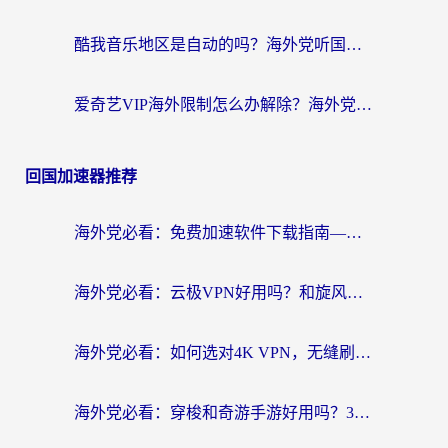
酷我音乐地区是自动的吗？海外党听国内音乐看视频的真实解决方案
爱奇艺VIP海外限制怎么办解除？海外党追剧看片的终极解决方案
回国加速器推荐
海外党必看：免费加速软件下载指南——无缝访问国内资源的正确打开方式
海外党必看：云极VPN好用吗？和旋风VPN对比哪个回国效果更好？附真实体验+选择攻略
海外党必看：如何选对4K VPN，无缝刷国内剧听网易云？
海外党必看：穿梭和奇游手游好用吗？3步选对回国加速器，流畅看CCTV5海外直播