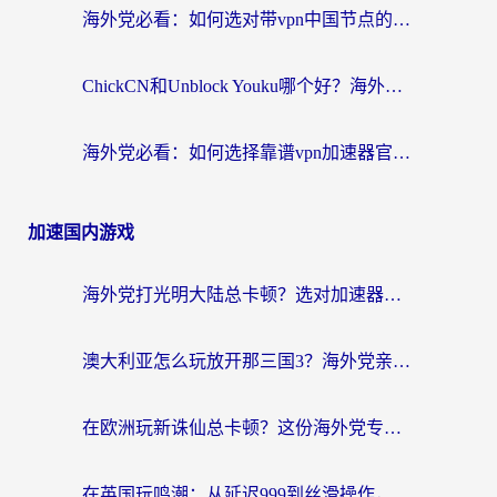
海外党必看：如何选对带vpn中国节点的加速器？无缝访问国内资源全攻略
ChickCN和Unblock Youku哪个好？海外党亲测4款热门回国加速器，附避坑指南
海外党必看：如何选择靠谱vpn加速器官网？轻松解决国内APP地区限制
加速国内游戏
海外党打光明大陆总卡顿？选对加速器才是关键！（附亲测好用的推荐）
澳大利亚怎么玩放开那三国3？海外党亲测有效的国服游戏加速指南
在欧洲玩新诛仙总卡顿？这份海外党专属加速器指南帮你解决延迟难题
在英国玩鸣潮：从延迟999到丝滑操作，我是怎么做到的？