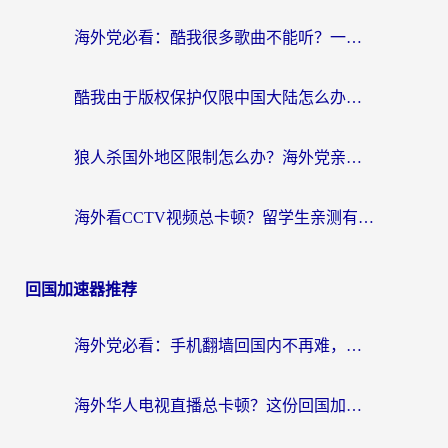
海外党必看：酷我很多歌曲不能听？一招解决优酷版权限制+B站地域问题！
酷我由于版权保护仅限中国大陆怎么办？海外党亲测有效的解锁指南
狼人杀国外地区限制怎么办？海外党亲测有效的全场景回国加速指南
海外看CCTV视频总卡顿？留学生亲测有效的回国加速器选择指南
回国加速器推荐
海外党必看：手机翻墙回国内不再难，一篇搞定无缝访问国内资源指南
海外华人电视直播总卡顿？这份回国加速器选择指南帮你无缝看国内资源