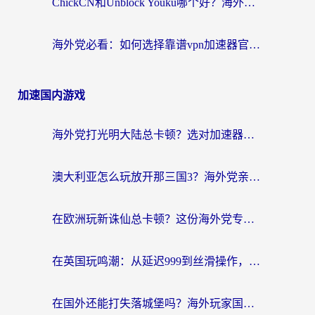
ChickCN和Unblock Youku哪个好？海外党亲测4款热门回国加速器，附避坑指南
海外党必看：如何选择靠谱vpn加速器官网？轻松解决国内APP地区限制
加速国内游戏
海外党打光明大陆总卡顿？选对加速器才是关键！（附亲测好用的推荐）
澳大利亚怎么玩放开那三国3？海外党亲测有效的国服游戏加速指南
在欧洲玩新诛仙总卡顿？这份海外党专属加速器指南帮你解决延迟难题
在英国玩鸣潮：从延迟999到丝滑操作，我是怎么做到的？
在国外还能打失落城堡吗？海外玩家国服游戏加速终极指南（附北美玩online加速器下载技巧）