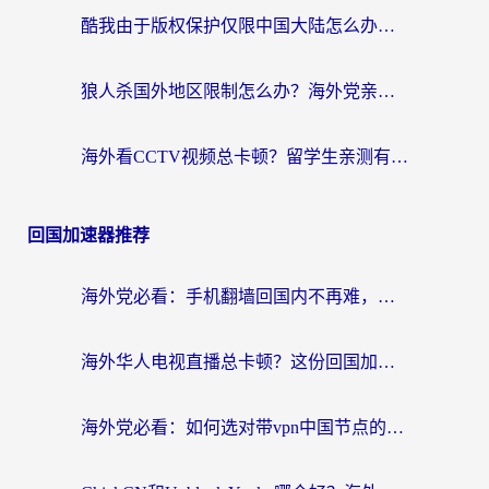
酷我由于版权保护仅限中国大陆怎么办？海外党亲测有效的解锁指南
狼人杀国外地区限制怎么办？海外党亲测有效的全场景回国加速指南
海外看CCTV视频总卡顿？留学生亲测有效的回国加速器选择指南
回国加速器推荐
海外党必看：手机翻墙回国内不再难，一篇搞定无缝访问国内资源指南
海外华人电视直播总卡顿？这份回国加速器选择指南帮你无缝看国内资源
海外党必看：如何选对带vpn中国节点的加速器？无缝访问国内资源全攻略