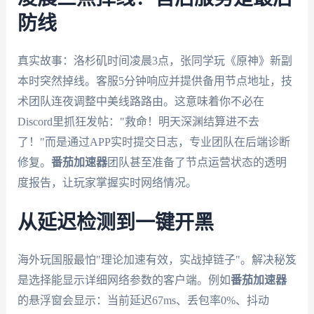
防线
真实故事：洛杉矶时间凌晨3点，张同学玩《原神》新副
本时突然掉线。客服5分钟响应并提供备用节点地址，技
术团队连夜调整中美线路路由。这意味着你不必在
Discord里抓狂发帖："救命！明天深渊结算进不去
了！"而是通过APP实时提交日志，专业团队在后端诊断
修复。
番茄加速器
团队甚至准备了节点运营状态的透明
度报告，让玩家掌握实时网络情况。
从延迟检测到一键开黑
海外玩国服最怕"理论加速有效，实战掉链子"。解决秘笈
是选择能显示详细网络参数的客户端。例如
番茄加速器
的悬浮窗会显示：当前延迟67ms、丢包率0%、抖动