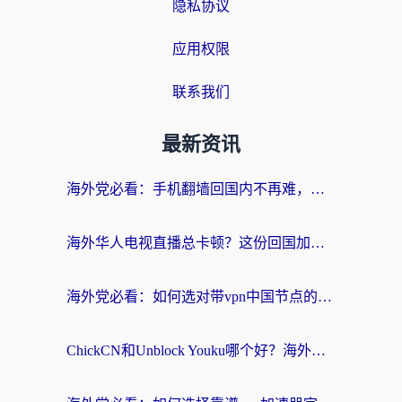
隐私协议
应用权限
联系我们
最新资讯
海外党必看：手机翻墙回国内不再难，一篇搞定无缝访问国内资源指南
海外华人电视直播总卡顿？这份回国加速器选择指南帮你无缝看国内资源
海外党必看：如何选对带vpn中国节点的加速器？无缝访问国内资源全攻略
ChickCN和Unblock Youku哪个好？海外党亲测4款热门回国加速器，附避坑指南