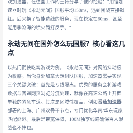
戏加速器。在德国工作的王哥分享了他的经验："用错加
速器时玩《永劫无间》国服平均150ms，遇到团战直接飙
红。后来换了智能选线的服务，现在稳定在60ms，甚至
能用季沧海的喷火筒打反手。"
永劫无间在国外怎么玩国服？核心看这几
点
以热门武侠吃鸡游戏为例，《永劫无间》对网络抖动极
为敏感。当你身处加拿大想组队国服，加速器需要实现
三个关键突破：首先是专线隔离。优秀的服务会将游戏
数据与普通网页浏览分流处理，就像在高速公路上开辟
单独的紧急车道。其次是区域性覆盖，例如
番茄加速器
部署的上海、广州双骨干节点，专门优化华南/华东玩家
匹配延迟。最后是带宽保障，100M独享线路确保百人混
战也不掉包。