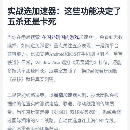
实战选加速器：这些功能决定了
五杀还是卡死
当你在悉尼搜索"
在国外玩国内游戏
加速器"，会看到无数
选择。如何避免踩雷？重点关注五点表现：一是跨平台
兼容能力。比如支持Android和iOS在手机刷《崩坏：星穹
铁道》日常，Windows/mac端打《无畏契约》排位，还能
多端共享加速时长。凌晨室友睡了，换iPad接着玩国服
《晶核》就是真实刚需。
二是智能线路决策。以
番茄加速器
为例，技术团队会根
据你的位置实时测试电信、联通、移动线路的传输质
量。当东京玩家连接《剑网3》双线服务器时，系统会绕
过国际拥堵的NTT线路，自动优选直连上海CN2专线。
全程不需要手动切换节点。