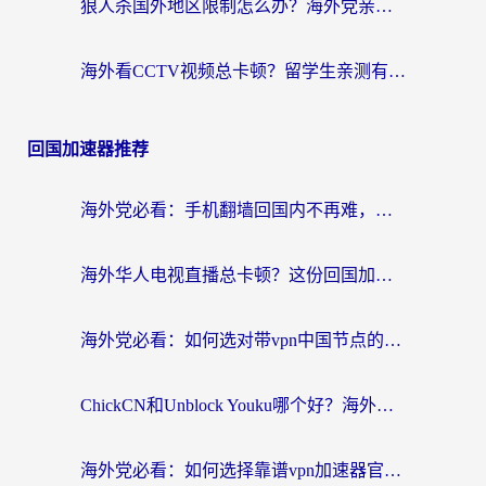
狼人杀国外地区限制怎么办？海外党亲测有效的全场景回国加速指南
海外看CCTV视频总卡顿？留学生亲测有效的回国加速器选择指南
回国加速器推荐
海外党必看：手机翻墙回国内不再难，一篇搞定无缝访问国内资源指南
海外华人电视直播总卡顿？这份回国加速器选择指南帮你无缝看国内资源
海外党必看：如何选对带vpn中国节点的加速器？无缝访问国内资源全攻略
ChickCN和Unblock Youku哪个好？海外党亲测4款热门回国加速器，附避坑指南
海外党必看：如何选择靠谱vpn加速器官网？轻松解决国内APP地区限制