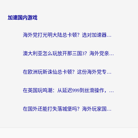
加速国内游戏
海外党打光明大陆总卡顿？选对加速器才是关键！（附亲测好用的推荐）
澳大利亚怎么玩放开那三国3？海外党亲测有效的国服游戏加速指南
在欧洲玩新诛仙总卡顿？这份海外党专属加速器指南帮你解决延迟难题
在英国玩鸣潮：从延迟999到丝滑操作，我是怎么做到的？
在国外还能打失落城堡吗？海外玩家国服游戏加速终极指南（附北美玩online加速器下载技巧）