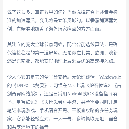
说了这么多，真正效果如何？当你选择符合上述黄金标
准的加速器后，变化将是立竿见影的。以
番茄加速器
为
例：它精准地覆盖了海外玩家痛点的方方面面。
其建立的庞大全球节点网络，配合智能选线算法，是确
保连接稳定的第一道屏障。无论你在北美、欧洲、澳新
还是东南亚，都能获得地理上最近最优的高速接入点。
令人心安的是它的全平台支持。无论你钟情于Windows上
的《DNF》《剑灵》，习惯在Mac上玩《炉石传说》《古
剑奇谭网络版》，还是日常用Android或iOS设备搓《崩
坏：星穹铁道》《火影忍者》手游，甚至需要同时开启
笔记本玩游戏、手机语音开黑、平板查攻略的多任务玩
家，它都能轻松应对。一人一号，多端畅联无阻，宿舍
和共享环境下的福音。