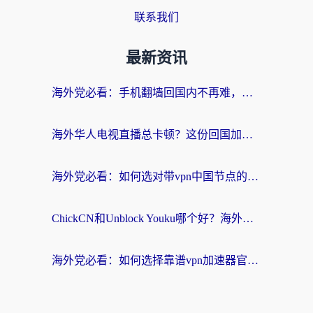
联系我们
最新资讯
海外党必看：手机翻墙回国内不再难，一篇搞定无缝访问国内资源指南
海外华人电视直播总卡顿？这份回国加速器选择指南帮你无缝看国内资源
海外党必看：如何选对带vpn中国节点的加速器？无缝访问国内资源全攻略
ChickCN和Unblock Youku哪个好？海外党亲测4款热门回国加速器，附避坑指南
海外党必看：如何选择靠谱vpn加速器官网？轻松解决国内APP地区限制